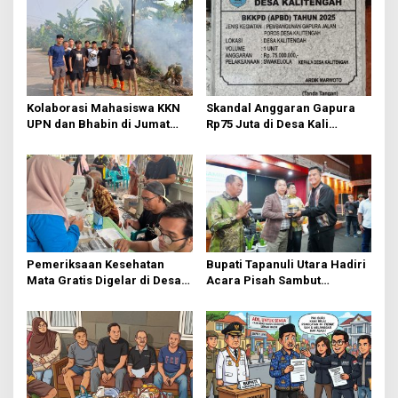
Kolaborasi Mahasiswa KKN
Skandal Anggaran Gapura
UPN dan Bhabin di Jumat
Rp75 Juta di Desa Kali
Bersih
Tengah Terungkap,
Wartawan Temukan
Kejanggalan
Pemeriksaan Kesehatan
Bupati Tapanuli Utara Hadiri
Mata Gratis Digelar di Desa
Acara Pisah Sambut
Menganti, Operasi Katarak
Komandan Kodim 0210
Tanpa Biaya Bagi Warga
Kurang Mampu