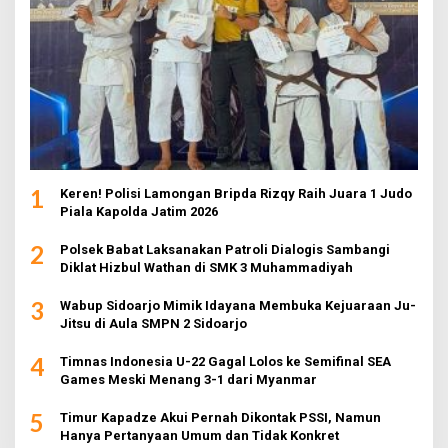
1
Keren! Polisi Lamongan Bripda Rizqy Raih Juara 1 Judo
Piala Kapolda Jatim 2026
2
Polsek Babat Laksanakan Patroli Dialogis Sambangi
Diklat Hizbul Wathan di SMK 3 Muhammadiyah
3
Wabup Sidoarjo Mimik Idayana Membuka Kejuaraan Ju-
Jitsu di Aula SMPN 2 Sidoarjo
4
Timnas Indonesia U-22 Gagal Lolos ke Semifinal SEA
Games Meski Menang 3-1 dari Myanmar
5
Timur Kapadze Akui Pernah Dikontak PSSI, Namun
Hanya Pertanyaan Umum dan Tidak Konkret