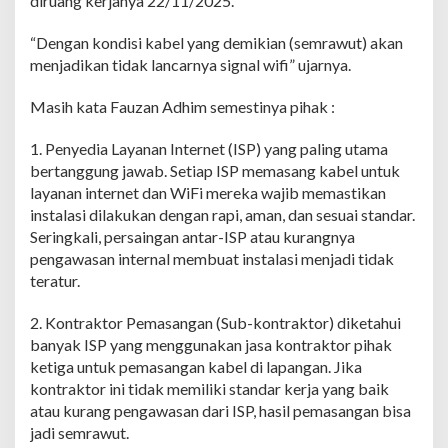
diruang kerjanya 22/11/2025.
s
i
“Dengan kondisi kabel yang demikian (semrawut) akan
K
a
menjadikan tidak lancarnya signal wifi” ujarnya.
b
e
Masih kata Fauzan Adhim semestinya pihak :
l
W
1. Penyedia Layanan Internet (ISP) yang paling utama
i
f
bertanggung jawab. Setiap ISP memasang kabel untuk
i
layanan internet dan WiFi mereka wajib memastikan
instalasi dilakukan dengan rapi, aman, dan sesuai standar.
Seringkali, persaingan antar-ISP atau kurangnya
pengawasan internal membuat instalasi menjadi tidak
teratur.
2. ​Kontraktor Pemasangan (Sub-kontraktor) diketahui
banyak ISP yang menggunakan jasa kontraktor pihak
ketiga untuk pemasangan kabel di lapangan. Jika
kontraktor ini tidak memiliki standar kerja yang baik
atau kurang pengawasan dari ISP, hasil pemasangan bisa
jadi semrawut.