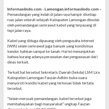
n
g
Informasiindo.com -
Lamongan.informasiindo.com –
a
Pemandangan yang indah di jalan raya hampir disetiap
n
B
ruas jalan seluruh wilayah Kabupaten Lamongan dinodai
u
oleh pemandangan semrawut kabel yang terpasang di
k
tepi jalan raya.
a
S
Kabel yang diduga dipasang oleh pengusaha internet
u
a
(Wifi) selain semrawut juga banyak yang kondisinya
r
kendor bahkan sampai ke tanah. Hal ini menunjukkan
a
bahwa kurang adanya perawatan dan pengawasan dari
T
dinas terkait.
e
r
k
Terkait hal tersebut Sekretaris Daerah (Sekda) LSM Lira
a
Kabupaten Lamongan Fauzan Adhim buka suara
i
menyoroti kondisi kabel yang terkesan tidak tertata
t
tersebut.
K
o
n
“Selain merusak pemandangan, kabel tersebut juga
d
membahayakan bagi masyarakat” ungkap Fauzan
i