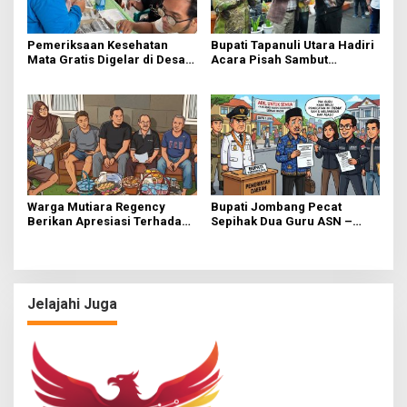
Pemeriksaan Kesehatan
Bupati Tapanuli Utara Hadiri
Mata Gratis Digelar di Desa
Acara Pisah Sambut
Menganti, Operasi Katarak
Komandan Kodim 0210
Tanpa Biaya Bagi Warga
Kurang Mampu
Warga Mutiara Regency
Bupati Jombang Pecat
Berikan Apresiasi Terhadap
Sepihak Dua Guru ASN –
Sikap Anggota DPRD
LBHAM Turun Tangan
kabupaten Sidoarjo
Jelajahi Juga