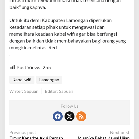
infrastruktur telekomunikasi tidak terencana dengan
baik” ungkapnya.
Untuk itu demi Kabupaten Lamongan diperlukan
kesadaran setiap pihak untuk mengawasi dan
memelihara keadaan kabel wifi agar bisa berfungsi
dengan baik dan tidak membahayakan bagi orang yang
mungkin melintas. Red
​.
Post Views:
255
Kabel wifi
Lamongan
Writer: Sapuan
Editor: Sapuan
Follow Us
P
Previous post
Next post
Timur Kapadze Akui Pernah
Muspika Babat Kawal Ujian