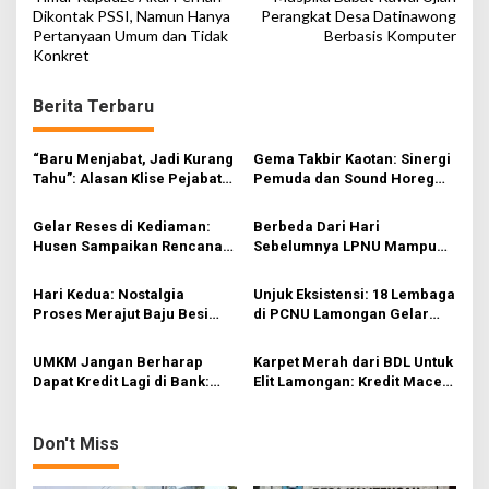
o
Dikontak PSSI, Namun Hanya
Perangkat Desa Datinawong
Pertanyaan Umum dan Tidak
Berbasis Komputer
s
Konkret
t
n
Berita Terbaru
a
v
“Baru Menjabat, Jadi Kurang
Gema Takbir Kaotan: Sinergi
Tahu”: Alasan Klise Pejabat
Pemuda dan Sound Horeg
i
yang Lupa Serah Terima
Getarkan Malam
Jabatan?
Kemenangan
g
Gelar Reses di Kediaman:
Berbeda Dari Hari
Husen Sampaikan Rencana
Sebelumnya LPNU Mampu
a
Besar Masterplan Air Demi
Menghidupkan Diskusi
t
Akhiri Drama Banjir dan
dengan Konsep Ekonomi
Hari Kedua: Nostalgia
Unjuk Eksistensi: 18 Lembaga
Kekeringan
Kerakyatan
i
Proses Merajut Baju Besi
di PCNU Lamongan Gelar
Husen Wakil Ketua DPRD
Diskusi dan Buka Bersama 18
o
Lamongan di LP Ma’arif NU
Hari Berturut-turut
UMKM Jangan Berharap
Karpet Merah dari BDL Untuk
n
Dapat Kredit Lagi di Bank:
Elit Lamongan: Kredit Macet
BDL Berikan Kredit Miliaran
Miliaran dikalangan Pejabat
Ke Keluarga Elit Politik
dan Keluarganya
Hampir Tanpa Syarat
Don't Miss