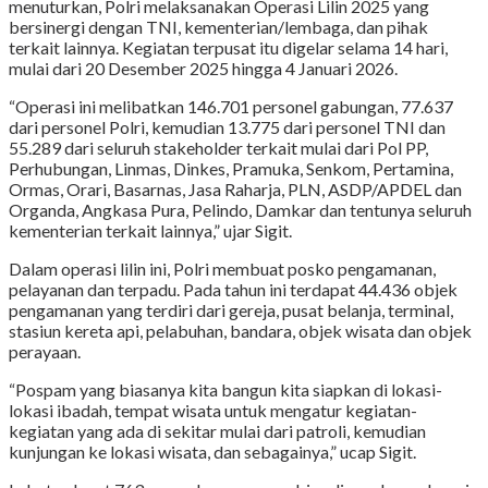
menuturkan, Polri melaksanakan Operasi Lilin 2025 yang
bersinergi dengan TNI, kementerian/lembaga, dan pihak
terkait lainnya. Kegiatan terpusat itu digelar selama 14 hari,
mulai dari 20 Desember 2025 hingga 4 Januari 2026.
“Operasi ini melibatkan 146.701 personel gabungan, 77.637
dari personel Polri, kemudian 13.775 dari personel TNI dan
55.289 dari seluruh stakeholder terkait mulai dari Pol PP,
Perhubungan, Linmas, Dinkes, Pramuka, Senkom, Pertamina,
Ormas, Orari, Basarnas, Jasa Raharja, PLN, ASDP/APDEL dan
Organda, Angkasa Pura, Pelindo, Damkar dan tentunya seluruh
kementerian terkait lainnya,” ujar Sigit.
Dalam operasi lilin ini, Polri membuat posko pengamanan,
pelayanan dan terpadu. Pada tahun ini terdapat 44.436 objek
pengamanan yang terdiri dari gereja, pusat belanja, terminal,
stasiun kereta api, pelabuhan, bandara, objek wisata dan objek
perayaan.
“Pospam yang biasanya kita bangun kita siapkan di lokasi-
lokasi ibadah, tempat wisata untuk mengatur kegiatan-
kegiatan yang ada di sekitar mulai dari patroli, kemudian
kunjungan ke lokasi wisata, dan sebagainya,” ucap Sigit.