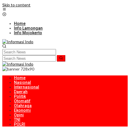
Skip to content
Home
Info Lamongan
Info Mojokerto
Home
Nasional
Internasional
Daerah
Politik
Otomatif
Olahraga
Ekonomi
Opini
TNI
POLRI