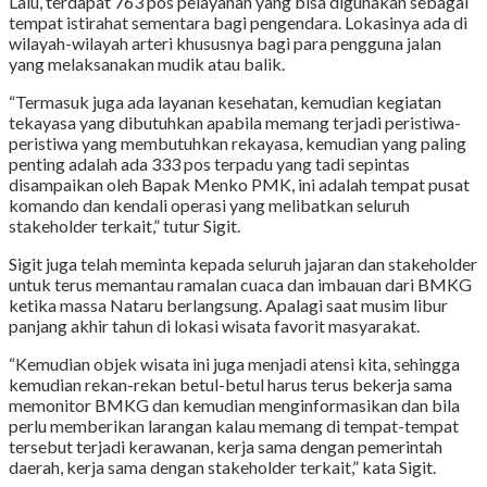
Lalu, terdapat 763 pos pelayanan yang bisa digunakan sebagai
tempat istirahat sementara bagi pengendara. Lokasinya ada di
wilayah-wilayah arteri khususnya bagi para pengguna jalan
yang melaksanakan mudik atau balik.
“Termasuk juga ada layanan kesehatan, kemudian kegiatan
tekayasa yang dibutuhkan apabila memang terjadi peristiwa-
peristiwa yang membutuhkan rekayasa, kemudian yang paling
penting adalah ada 333 pos terpadu yang tadi sepintas
disampaikan oleh Bapak Menko PMK, ini adalah tempat pusat
komando dan kendali operasi yang melibatkan seluruh
stakeholder terkait,” tutur Sigit.
Sigit juga telah meminta kepada seluruh jajaran dan stakeholder
untuk terus memantau ramalan cuaca dan imbauan dari BMKG
ketika massa Nataru berlangsung. Apalagi saat musim libur
panjang akhir tahun di lokasi wisata favorit masyarakat.
“Kemudian objek wisata ini juga menjadi atensi kita, sehingga
kemudian rekan-rekan betul-betul harus terus bekerja sama
memonitor BMKG dan kemudian menginformasikan dan bila
perlu memberikan larangan kalau memang di tempat-tempat
tersebut terjadi kerawanan, kerja sama dengan pemerintah
daerah, kerja sama dengan stakeholder terkait,” kata Sigit.