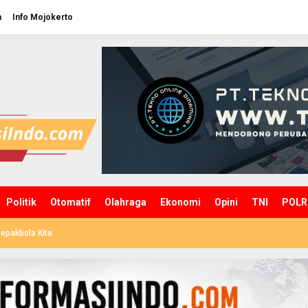
n
Info Mojokerto
Politik
Otomatif
Olahraga
Ekonomi
Opini
TNI
POLR
epakbola Kita