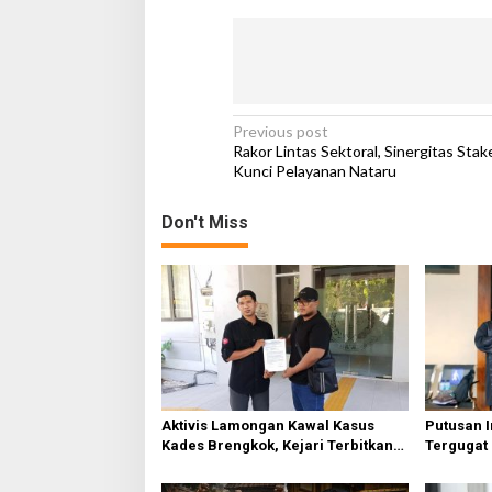
P
Previous post
Rakor Lintas Sektoral, Sinergitas Sta
o
Kunci Pelayanan Nataru
s
Don't Miss
t
n
a
v
i
g
a
Aktivis Lamongan Kawal Kasus
Putusan 
t
Kades Brengkok, Kejari Terbitkan
Tergugat
Tanda Terima Resmi
PN Jemb
i