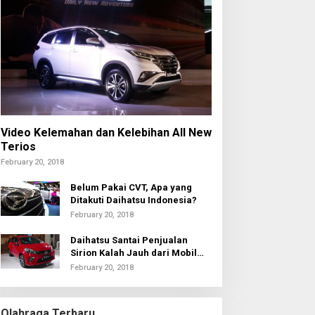
Video Kelemahan dan Kelebihan All New
Terios
February 20, 2018
Belum Pakai CVT, Apa yang
Ditakuti Daihatsu Indonesia?
February 20, 2018
Daihatsu Santai Penjualan
Sirion Kalah Jauh dari Mobil
LCGC
February 20, 2018
Olahraga Terbaru