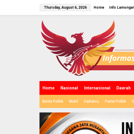
S
k
Thursday, August 6, 2026
Home
Info Lamonga
i
p
t
o
c
o
n
t
e
n
t
Home
Nasional
Internasional
Daerah
Berita Politik
Mobil
Daihatsu
Partai Politik
S