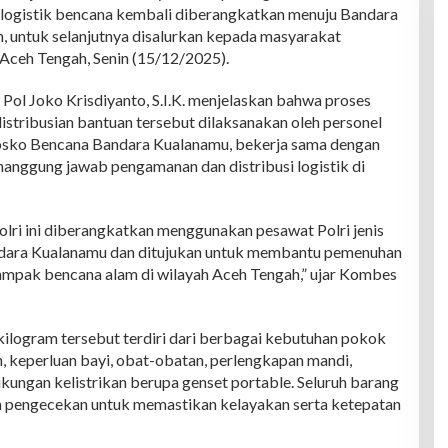
n logistik bencana kembali diberangkatkan menuju Bandara
 untuk selanjutnya disalurkan kepada masyarakat
ceh Tengah, Senin (15/12/2025).
l Joko Krisdiyanto, S.I.K. menjelaskan bahwa proses
stribusian bantuan tersebut dilaksanakan oleh personel
Posko Bencana Bandara Kualanamu, bekerja sama dengan
anggung jawab pengamanan dan distribusi logistik di
olri ini diberangkatkan menggunakan pesawat Polri jenis
ndara Kualanamu dan ditujukan untuk membantu pemenuhan
mpak bencana alam di wilayah Aceh Tengah,” ujar Kombes
kilogram tersebut terdiri dari berbagai kebutuhan pokok
n, keperluan bayi, obat-obatan, perlengkapan mandi,
ukungan kelistrikan berupa genset portable. Seluruh barang
an pengecekan untuk memastikan kelayakan serta ketepatan