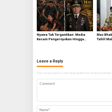
o
n
Nyawa Tak Tergantikan: Media
Mas Bhab
Kecam Pengeroyokan Hingga
Tahlil Ma
Tewas di Tabanan, Ayam Tak
Sampaika
Sebanding dengan Jiwa
Leave a Reply
Your email address will not be published.
Required field