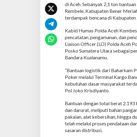
T
di Aceh. Sebanyak 2,1 ton bantua
e
Rembele, Kabupaten Bener Meriah,
n
terdampak bencana di Kabupaten A
g
a
Kabid Humas Polda Aceh Kombes Po
h
pencatatan, pengamanan, dan pendi
Liaison Officer (LO) Polda Aceh 
Posko Sumatera Utara sebagai pen
Bandara Kualanamu.
“Bantuan logistik dari Baharkam P
Poker melalui Terminal Kargo Ba
kebutuhan dasar masyarakat terda
Pol Joko Krisdiyanto.
Bantuan dengan total berat 2.193 
dan darurat, meliputi bahan panga
pakaian, alat kebersihan, hingga d
telah melalui proses pendataan d
sasaran distribusi.