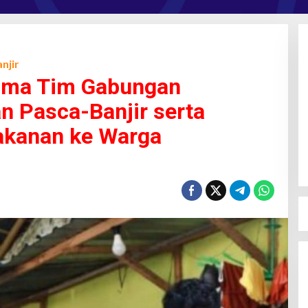
njir
ama Tim Gabungan
n Pasca-Banjir serta
akanan ke Warga