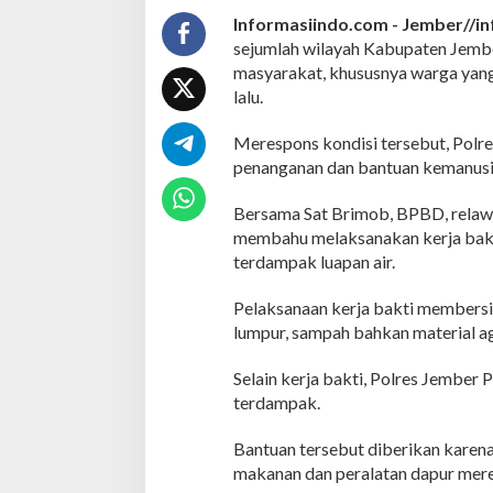
a
Informasiindo.com -
Jember//in
n
sejumlah wilayah Kabupaten Jemb
P
a
masyarakat, khususnya warga yang 
s
lalu.
c
a
Merespons kondisi tersebut, Polr
-
penanganan dan bantuan kemanusi
B
a
n
Bersama Sat Brimob, BPBD, relawan
j
membahu melaksanakan kerja bakt
i
terdampak luapan air.
r
s
Pelaksanaan kerja bakti membersi
e
r
lumpur, sampah bahkan material ag
t
a
Selain kerja bakti, Polres Jember
S
terdampak.
a
l
u
Bantuan tersebut diberikan karen
r
makanan dan peralatan dapur merek
k