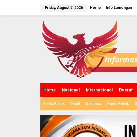
S
k
Friday, August 7, 2026
Home
Info Lamongan
i
p
t
o
c
o
n
t
e
n
t
Home
Nasional
Internasional
Daerah
Berita Politik
Mobil
Daihatsu
Partai Politik
S