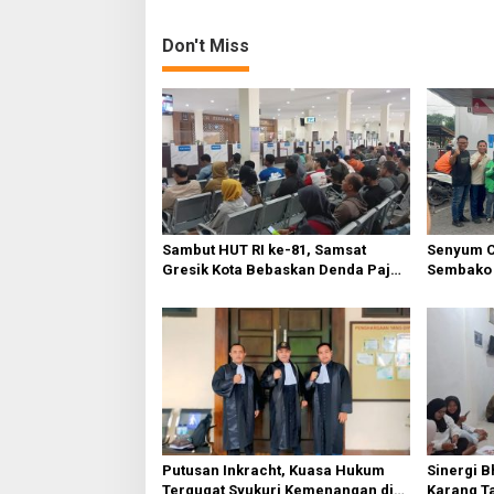
n
Don't Miss
Sambut HUT RI ke-81, Samsat
Senyum C
Gresik Kota Bebaskan Denda Pajak
Sembako 
dan Progresif
Warga Gr
Putusan Inkracht, Kuasa Hukum
Sinergi B
Tergugat Syukuri Kemenangan di
Karang T