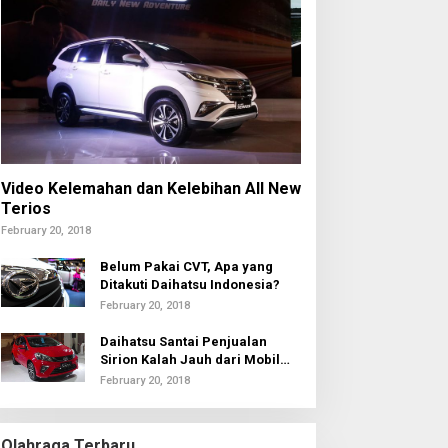
Video Kelemahan dan Kelebihan All New
Terios
February 20, 2018
Belum Pakai CVT, Apa yang
Ditakuti Daihatsu Indonesia?
February 20, 2018
Daihatsu Santai Penjualan
Sirion Kalah Jauh dari Mobil
LCGC
February 20, 2018
Olahraga Terbaru