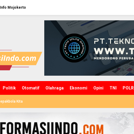
Info Mojokerto
Politik
Otomatif
Olahraga
Ekonomi
Opini
TNI
POLR
epakbola Kita