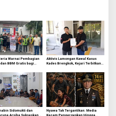
eria Warnai Pembagian
Aktivis Lamongan Kawal Kasus
dan BBM Gratis bagi
Kades Brengkok, Kejari Terbitkan
esik
Tanda Terima Resmi
habin Sidomukti dan
Nyawa Tak Tergantikan: Media
aruna Arsiba Sukseskan
Kecam Pengeroyokan Hingga