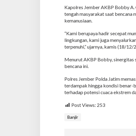
a
Kapolres Jember AKBP Bobby A. C
n
tengah masyarakat saat bencana 
B
a
kemanusiaan.
n
t
“Kami berupaya hadir secepat mu
u
lingkungan, kami juga menyalurka
a
terpenuhi,” ujarnya, kamis (18/12/
n
M
a
Menurut AKBP Bobby, sinergitas 
k
bencana ini.
a
n
Polres Jember Polda Jatim memas
a
terdampak hingga kondisi benar-b
n
k
terhadap potensi cuaca ekstrem da
e
W
Post Views:
253
a
r
Banjir
g
a
T
e