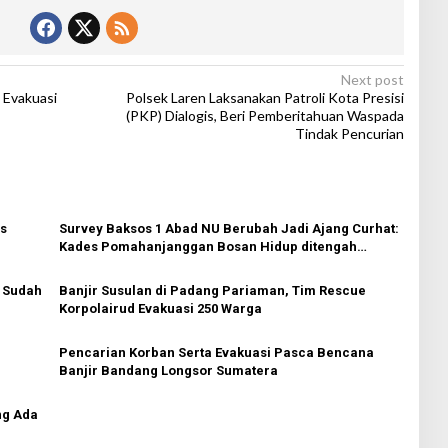
Next post
 Evakuasi
Polsek Laren Laksanakan Patroli Kota Presisi
(PKP) Dialogis, Beri Pemberitahuan Waspada
Tindak Pencurian
as
Survey Baksos 1 Abad NU Berubah Jadi Ajang Curhat:
Kades Pomahanjanggan Bosan Hidup ditengah
Genangan Air
 Sudah
Banjir Susulan di Padang Pariaman, Tim Rescue
Korpolairud Evakuasi 250 Warga
Pencarian Korban Serta Evakuasi Pasca Bencana
Banjir Bandang Longsor Sumatera
ng Ada