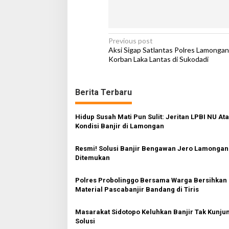
r
d
a
m
P
Previous post
p
Aksi Sigap Satlantas Polres Lamongan
a
o
Korban Laka Lantas di Sukodadi
k
s
t
Berita Terbaru
n
a
Hidup Susah Mati Pun Sulit: Jeritan LPBI NU At
v
Kondisi Banjir di Lamongan
i
Resmi! Solusi Banjir Bengawan Jero Lamongan
g
Ditemukan
a
Polres Probolinggo Bersama Warga Bersihkan
t
Material Pascabanjir Bandang di Tiris
i
o
Masarakat Sidotopo Keluhkan Banjir Tak Kunju
Solusi