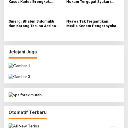
Kasus Kades Brengkok,
Hukum Tergugat Syukuri
Kejari Terbitkan Tanda
Kemenangan di PN Jember
Terima Resmi
Sinergi Bhabin Sidomukti
Nyawa Tak Tergantikan:
dan Karang Taruna Arsiba
Media Kecam Pengeroyokan
Sukseskan HUT Ke-81 RI
Hingga Tewas di Tabanan,
Ayam Tak Sebanding dengan
Jiwa
Jelajahi Juga
Otomatif Terbaru