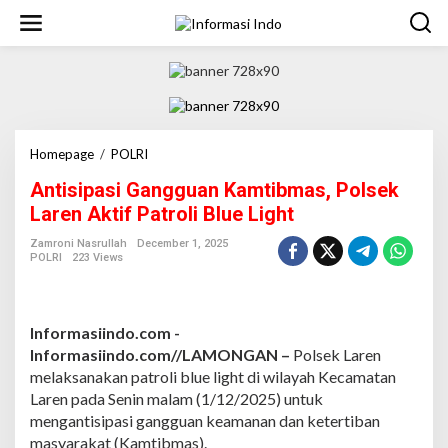
S
k
i
p
t
o
c
o
n
Homepage
/
POLRI
A
t
n
Antisipasi Gangguan Kamtibmas, Polsek
e
t
n
i
Laren Aktif Patroli Blue Light
t
s
i
Zamroni Nasrullah
December 1, 2025
POLRI
223 Views
p
a
s
i
Informasiindo.com -
G
a
Informasiindo.com//LAMONGAN –
Polsek Laren
n
melaksanakan patroli blue light di wilayah Kecamatan
g
Laren pada Senin malam (1/12/2025) untuk
g
mengantisipasi gangguan keamanan dan ketertiban
u
masyarakat (Kamtibmas).
a