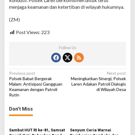
kondusif. Polsek Laren berkomitmen untuk terus
i
menjaga keamanan dan ketertiban di wilayah hukumnya.
f
P
(ZM)
a
t
r
Post Views:
223
o
l
Follow Us
i
B
l
u
e
P
Previous post
Next post
L
Polsek Babat Bergerak
Meningkatkan Sinergi, Polsek
i
o
Malam: Antisipasi Gangguan
Laren Adakan Patroli Dialogis
g
Keamanan dengan Patroli
di Wilayah Desa
s
h
Rutin
t
t
n
Don't Miss
a
v
Sambut HUT RI ke-81, Samsat
Senyum Ceria Warnai
i