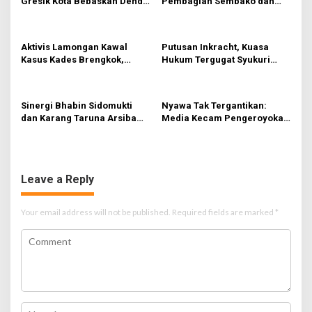
Gresik Kota Bebaskan Denda
Pembagian Sembako dan
g
Pajak dan Progresif
BBM Gratis bagi Warga
Gresik
a
Aktivis Lamongan Kawal
Putusan Inkracht, Kuasa
t
Kasus Kades Brengkok,
Hukum Tergugat Syukuri
i
Kejari Terbitkan Tanda
Kemenangan di PN Jember
Terima Resmi
o
Sinergi Bhabin Sidomukti
Nyawa Tak Tergantikan:
n
dan Karang Taruna Arsiba
Media Kecam Pengeroyokan
Sukseskan HUT Ke-81 RI
Hingga Tewas di Tabanan,
Ayam Tak Sebanding dengan
Jiwa
Leave a Reply
Your email address will not be published.
Required fields are marked
*