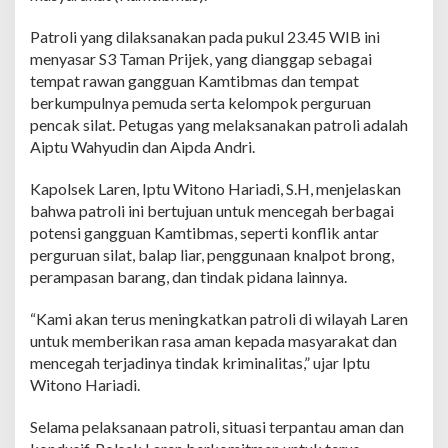
n
K
Patroli yang dilaksanakan pada pukul 23.45 WIB ini
a
menyasar S3 Taman Prijek, yang dianggap sebagai
m
tempat rawan gangguan Kamtibmas dan tempat
t
berkumpulnya pemuda serta kelompok perguruan
i
b
pencak silat. Petugas yang melaksanakan patroli adalah
m
Aiptu Wahyudin dan Aipda Andri.
a
s
Kapolsek Laren, Iptu Witono Hariadi, S.H, menjelaskan
,
bahwa patroli ini bertujuan untuk mencegah berbagai
P
o
potensi gangguan Kamtibmas, seperti konflik antar
l
perguruan silat, balap liar, penggunaan knalpot brong,
s
perampasan barang, dan tindak pidana lainnya.
e
k
“Kami akan terus meningkatkan patroli di wilayah Laren
L
a
untuk memberikan rasa aman kepada masyarakat dan
r
mencegah terjadinya tindak kriminalitas,” ujar Iptu
e
Witono Hariadi.
n
A
Selama pelaksanaan patroli, situasi terpantau aman dan
k
t