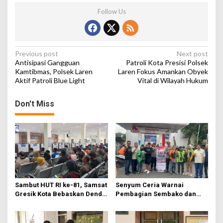
Follow Us
P
Previous post
Next post
Antisipasi Gangguan
Patroli Kota Presisi Polsek
o
Kamtibmas, Polsek Laren
Laren Fokus Amankan Obyek
Aktif Patroli Blue Light
Vital di Wilayah Hukum
s
t
Don't Miss
n
a
v
i
g
a
Sambut HUT RI ke-81, Samsat
Senyum Ceria Warnai
t
Gresik Kota Bebaskan Denda
Pembagian Sembako dan
Pajak dan Progresif
BBM Gratis bagi Warga
i
Gresik