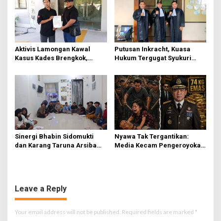
o
n
Aktivis Lamongan Kawal
Putusan Inkracht, Kuasa
Kasus Kades Brengkok,
Hukum Tergugat Syukuri
Kejari Terbitkan Tanda
Kemenangan di PN Jember
Terima Resmi
Sinergi Bhabin Sidomukti
Nyawa Tak Tergantikan:
dan Karang Taruna Arsiba
Media Kecam Pengeroyokan
Sukseskan HUT Ke-81 RI
Hingga Tewas di Tabanan,
Ayam Tak Sebanding dengan
Jiwa
Leave a Reply
Your email address will not be published.
Required fields are marked
*