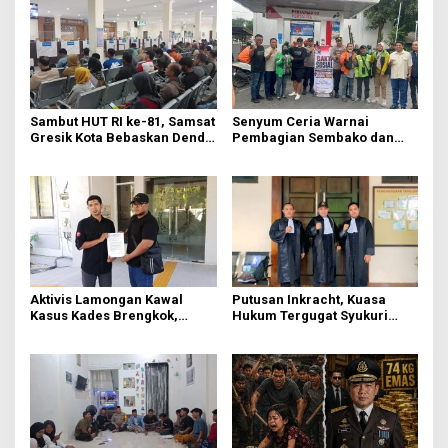
Sambut HUT RI ke-81, Samsat
Senyum Ceria Warnai
Gresik Kota Bebaskan Denda
Pembagian Sembako dan
Pajak dan Progresif
BBM Gratis bagi Warga
Gresik
Aktivis Lamongan Kawal
Putusan Inkracht, Kuasa
Kasus Kades Brengkok,
Hukum Tergugat Syukuri
Kejari Terbitkan Tanda
Kemenangan di PN Jember
Terima Resmi