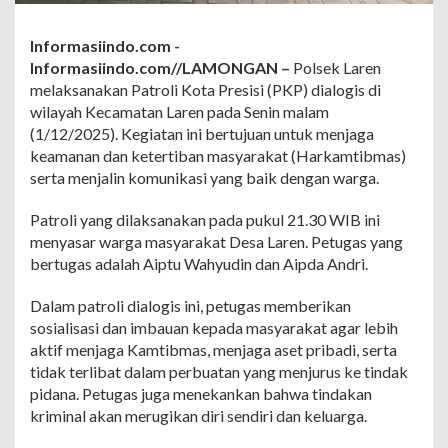
k
L
a
Informasiindo.com -
r
Informasiindo.com//LAMONGAN –
Polsek Laren
e
melaksanakan Patroli Kota Presisi (PKP) dialogis di
n
wilayah Kecamatan Laren pada Senin malam
A
d
(1/12/2025). Kegiatan ini bertujuan untuk menjaga
a
keamanan dan ketertiban masyarakat (Harkamtibmas)
k
serta menjalin komunikasi yang baik dengan warga.
a
n
Patroli yang dilaksanakan pada pukul 21.30 WIB ini
P
a
menyasar warga masyarakat Desa Laren. Petugas yang
t
bertugas adalah Aiptu Wahyudin dan Aipda Andri.
r
o
Dalam patroli dialogis ini, petugas memberikan
l
sosialisasi dan imbauan kepada masyarakat agar lebih
i
D
aktif menjaga Kamtibmas, menjaga aset pribadi, serta
i
tidak terlibat dalam perbuatan yang menjurus ke tindak
a
pidana. Petugas juga menekankan bahwa tindakan
l
kriminal akan merugikan diri sendiri dan keluarga.
o
g