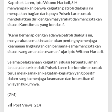
i
Kapolsek Laren, Iptu Witono Hariadi, S.H,
s
menyampaikan bahwa kegiatan patroli dialogis ini
d
merupakan bagian dari upaya Polsek Laren untuk
i
mendekatkan diri dengan masyarakat dan menciptakan
W
i
situasi Kamtibmas yang kondusif.
l
a
“Kami berharap dengan adanya patroli dialogis ini,
y
masyarakat semakin sadar akan pentingnya menjaga
a
keamanan lingkungan dan bersama-sama menciptakan
h
D
situasi yang aman dan nyaman,” ujar Iptu Witono Hariadi.
e
s
Selama pelaksanaan kegiatan, situasi terpantau aman,
a
lancar, dan terkendali. Polsek Laren berkomitmen untuk
terus melaksanakan kegiatan-kegiatan yang positif
dalam rangka menjaga keamanan dan ketertiban di
wilayah hukumnya.
(ZM)
Post Views:
214