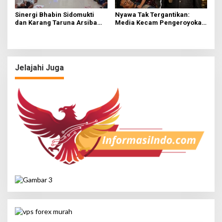
Sinergi Bhabin Sidomukti
Nyawa Tak Tergantikan:
dan Karang Taruna Arsiba
Media Kecam Pengeroyokan
Sukseskan HUT Ke-81 RI
Hingga Tewas di Tabanan,
Ayam Tak Sebanding dengan
Jiwa
Jelajahi Juga