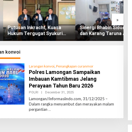
»
 Inkracht, Kuasa
Sinergi Bhabin Sidomukti
J
Tergugat Syukuri
dan Karang Taruna Arsiba
N
ngan di PN Jember
Sukseskan HUT Ke-81 RI
Di
E
an konvoi
Larangan konvoi
,
Penangkapan curanmor
Polres Lamongan Sampaikan
Imbauan Kamtibmas Jelang
Perayaan Tahun Baru 2026
POLRI
|
December 31, 2025
B
Y
Lamongan//informasiindo.com, 31/12/2025 –
S
Dalam rangka menyambut dan merayakan malam
A
pergantian
P
U
A
N
J
U