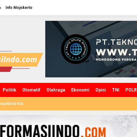
n
Info Mojokerto
Politik
Otomatif
Olahraga
Ekonomi
Opini
TNI
POLR
epakbola Kita