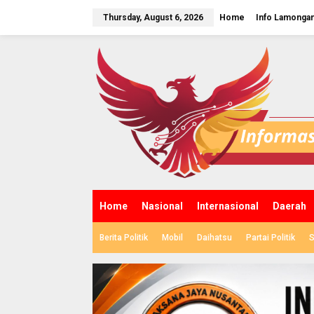
S
k
Thursday, August 6, 2026
Home
Info Lamonga
i
p
t
o
c
o
n
t
e
n
t
Home
Nasional
Internasional
Daerah
Berita Politik
Mobil
Daihatsu
Partai Politik
S