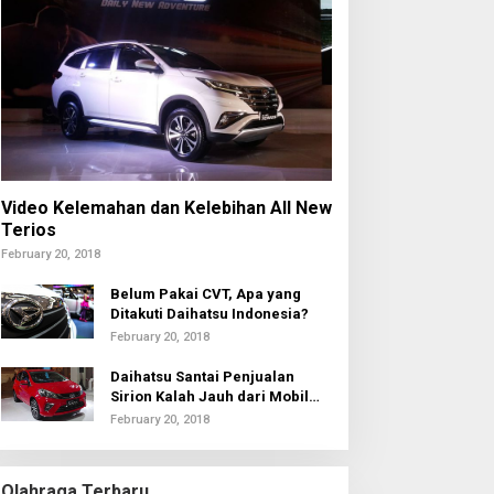
umat Berkah KPK
Oknum Polisi Bunuh Nenek
usantara: Keadilan Sosial
di Deli Serdang Hanya
mulai dari Distribusi
Karena Ini….
mpati
Video Kelemahan dan Kelebihan All New
Terios
February 20, 2018
Belum Pakai CVT, Apa yang
Ditakuti Daihatsu Indonesia?
February 20, 2018
Daihatsu Santai Penjualan
Sirion Kalah Jauh dari Mobil
LCGC
February 20, 2018
Olahraga Terbaru