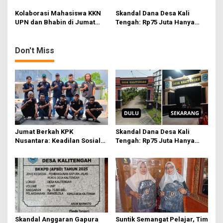
Dimulai dari Distribusi
Pelaku Rentenir Guna
n
Empati
Menyelesaikan Hutang
Kolaborasi Mahasiswa KKN
Skandal Dana Desa Kali
Warga Lopang Kecamatan
UPN dan Bhabin di Jumat
Tengah: Rp75 Juta Hanya
Kembangbahu
Bersih
untuk Tambahan Relief dan
Sayap Gapura, Kades Akui
Tak Tahu Detail
Don't Miss
Jumat Berkah KPK
Skandal Dana Desa Kali
Nusantara: Keadilan Sosial
Tengah: Rp75 Juta Hanya
Dimulai dari Distribusi
untuk Tambahan Relief dan
Empati
Sayap Gapura, Kades Akui
Tak Tahu Detail
Skandal Anggaran Gapura
Suntik Semangat Pelajar, Tim