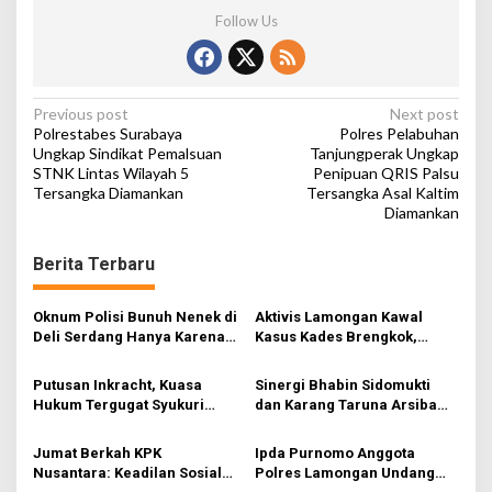
Follow Us
P
Previous post
Next post
Polrestabes Surabaya
Polres Pelabuhan
o
Ungkap Sindikat Pemalsuan
Tanjungperak Ungkap
STNK Lintas Wilayah 5
Penipuan QRIS Palsu
s
Tersangka Diamankan
Tersangka Asal Kaltim
t
Diamankan
n
Berita Terbaru
a
v
Oknum Polisi Bunuh Nenek di
Aktivis Lamongan Kawal
i
Deli Serdang Hanya Karena
Kasus Kades Brengkok,
Ini….
Kejari Terbitkan Tanda
g
Terima Resmi
Putusan Inkracht, Kuasa
Sinergi Bhabin Sidomukti
a
Hukum Tergugat Syukuri
dan Karang Taruna Arsiba
t
Kemenangan di PN Jember
Sukseskan HUT Ke-81 RI
i
Jumat Berkah KPK
Ipda Purnomo Anggota
Nusantara: Keadilan Sosial
Polres Lamongan Undang
o