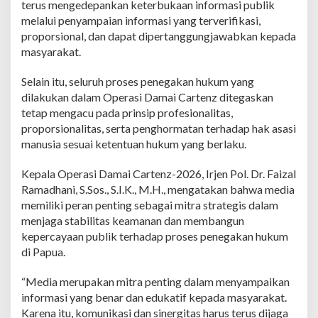
terus mengedepankan keterbukaan informasi publik
r
t
melalui penyampaian informasi yang terverifikasi,
a
proporsional, dan dapat dipertanggungjawabkan kepada
w
masyarakat.
a
n
Selain itu, seluruh proses penegakan hukum yang
d
i
dilakukan dalam Operasi Damai Cartenz ditegaskan
T
tetap mengacu pada prinsip profesionalitas,
i
proporsionalitas, serta penghormatan terhadap hak asasi
m
manusia sesuai ketentuan hukum yang berlaku.
i
k
a
Kepala Operasi Damai Cartenz-2026, Irjen Pol. Dr. Faizal
Ramadhani, S.Sos., S.I.K., M.H., mengatakan bahwa media
memiliki peran penting sebagai mitra strategis dalam
menjaga stabilitas keamanan dan membangun
kepercayaan publik terhadap proses penegakan hukum
di Papua.
“Media merupakan mitra penting dalam menyampaikan
informasi yang benar dan edukatif kepada masyarakat.
Karena itu, komunikasi dan sinergitas harus terus dijaga