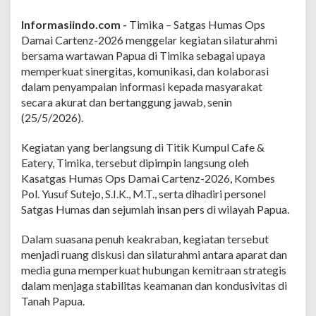
z
-
Informasiindo.com -
Timika – Satgas Humas Ops
2
Damai Cartenz-2026 menggelar kegiatan silaturahmi
0
2
bersama wartawan Papua di Timika sebagai upaya
6
memperkuat sinergitas, komunikasi, dan kolaborasi
P
dalam penyampaian informasi kepada masyarakat
e
secara akurat dan bertanggung jawab, senin
r
(25/5/2026).
k
u
a
Kegiatan yang berlangsung di Titik Kumpul Cafe &
t
Eatery, Timika, tersebut dipimpin langsung oleh
K
Kasatgas Humas Ops Damai Cartenz-2026, Kombes
o
Pol. Yusuf Sutejo, S.I.K., M.T., serta dihadiri personel
l
a
Satgas Humas dan sejumlah insan pers di wilayah Papua.
b
o
Dalam suasana penuh keakraban, kegiatan tersebut
r
menjadi ruang diskusi dan silaturahmi antara aparat dan
a
media guna memperkuat hubungan kemitraan strategis
s
i
dalam menjaga stabilitas keamanan dan kondusivitas di
M
Tanah Papua.
e