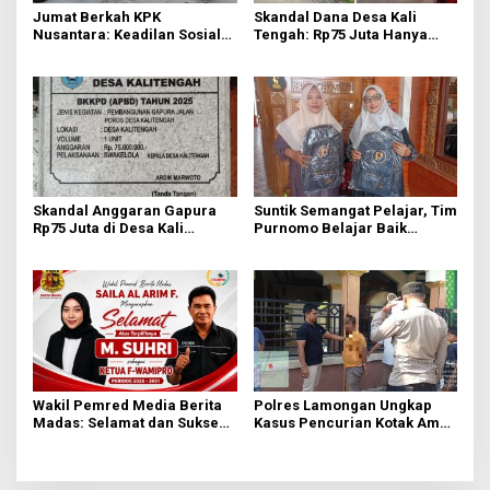
Jumat Berkah KPK
Skandal Dana Desa Kali
Nusantara: Keadilan Sosial
Tengah: Rp75 Juta Hanya
Dimulai dari Distribusi
untuk Tambahan Relief dan
Empati
Sayap Gapura, Kades Akui
Tak Tahu Detail
Skandal Anggaran Gapura
Suntik Semangat Pelajar, Tim
Rp75 Juta di Desa Kali
Purnomo Belajar Baik
Tengah Terungkap,
Salurkan 1.000 Tas Gratis
Wartawan Temukan
untuk Siswa Yatim dan
Kejanggalan
Dhuafa di Lamongan
Wakil Pemred Media Berita
Polres Lamongan Ungkap
Madas: Selamat dan Sukses
Kasus Pencurian Kotak Amal
untuk M. Suhri di Periode
Masjid, Tersangka Residivis
Ketiga F-Wamipro
Diamankan