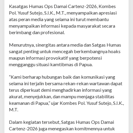
l
Kasatgas Humas Ops Damai Cartenz-2026, Kombes
a
Pol. Yusuf Sutejo, S.I.K., M.T., menyampaikan apresiasi
l
u
atas peran media yang selama ini turut membantu
i
menyampaikan informasi kepada masyarakat secara
S
berimbang dan profesional.
i
l
Menurutnya, sinergitas antara media dan Satgas Humas
a
t
sangat penting untuk mencegah berkembangnya hoaks
u
maupun informasi provokatif yang berpotensi
r
mengganggu situasi kamtibmas di Papua.
a
h
“Kami berharap hubungan baik dan komunikasi yang
m
i
selama ini terjalin bersama rekan-rekan wartawan dapat
B
terus diperkuat demi menghadirkan informasi yang
e
akurat, menyejukkan, dan mampu menjaga stabilitas
r
keamanan di Papua,” ujar Kombes Pol. Yusuf Sutejo, S.I.K.,
s
a
M.T.
m
a
Dalam kegiatan tersebut, Satgas Humas Ops Damai
W
Cartenz-2026 juga menegaskan komitmennya untuk
a