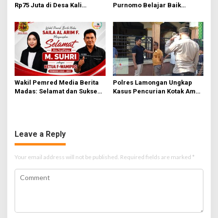
Rp75 Juta di Desa Kali
Purnomo Belajar Baik
Tengah Terungkap,
Salurkan 1.000 Tas Gratis
Wartawan Temukan
untuk Siswa Yatim dan
Kejanggalan
Dhuafa di Lamongan
Wakil Pemred Media Berita
Polres Lamongan Ungkap
Madas: Selamat dan Sukses
Kasus Pencurian Kotak Amal
untuk M. Suhri di Periode
Masjid, Tersangka Residivis
Ketiga F-Wamipro
Diamankan
Leave a Reply
Your email address will not be published.
Required fields are marked
*