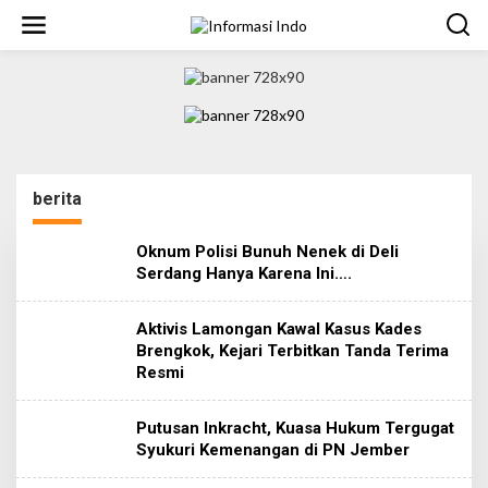
S
k
i
p
t
o
c
o
n
t
berita
e
n
t
Oknum Polisi Bunuh Nenek di Deli
Serdang Hanya Karena Ini….
Aktivis Lamongan Kawal Kasus Kades
Brengkok, Kejari Terbitkan Tanda Terima
Resmi
Putusan Inkracht, Kuasa Hukum Tergugat
Syukuri Kemenangan di PN Jember