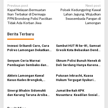
P
Previous post
Next post
Kapal Nelayan Bermuatan
Polsek Kedungpring Kawal
o
Ikan Terbakar di Dermaga
Lahan Jagung, Wujudkan
PPN Brondong Polisi Pastikan
Swasembada Pangan di
s
Tidak Ada Korban Jiwa
Lamongan
t
n
Berita Terbaru
a
v
Inovasi Srikandi Care, Cara
Sambut HUT RI ke-81, Samsat
Polres Lamongan Dekatkan
Gresik Kota Bebaskan Denda
i
Diri ke Masyarakat
Pajak dan Progresif
g
Senyum Ceria Warnai
Oknum Polisi Bunuh Nenek di
Pembagian Sembako dan
Deli Serdang Hanya Karena
a
BBM Gratis bagi Warga
Ini….
t
Gresik
Aktivis Lamongan Kawal
Putusan Inkracht, Kuasa
i
Kasus Kades Brengkok,
Hukum Tergugat Syukuri
Kejari Terbitkan Tanda
Kemenangan di PN Jember
o
Terima Resmi
Sinergi Bhabin Sidomukti
Jumat Berkah KPK
n
dan Karang Taruna Arsiba
Nusantara: Keadilan Sosial
Sukseskan HUT Ke-81 RI
Dimulai dari Distribusi
Empati