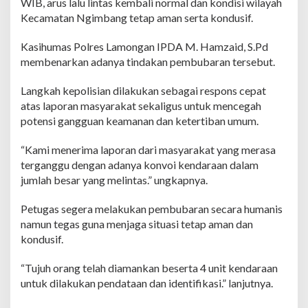
WIB, arus lalu lintas kembali normal dan kondisi wilayah
a
Kecamatan Ngimbang tetap aman serta kondusif.
n
k
a
Kasihumas Polres Lamongan IPDA M. Hamzaid, S.Pd
n
membenarkan adanya tindakan pembubaran tersebut.
Langkah kepolisian dilakukan sebagai respons cepat
atas laporan masyarakat sekaligus untuk mencegah
potensi gangguan keamanan dan ketertiban umum.
“Kami menerima laporan dari masyarakat yang merasa
terganggu dengan adanya konvoi kendaraan dalam
jumlah besar yang melintas.” ungkapnya.
Petugas segera melakukan pembubaran secara humanis
namun tegas guna menjaga situasi tetap aman dan
kondusif.
“Tujuh orang telah diamankan beserta 4 unit kendaraan
untuk dilakukan pendataan dan identifikasi.” lanjutnya.