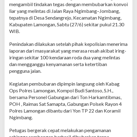
a
mengambil tindakan tegas dengan membubarkan konvoi
m
liar yang melintas di Jalan Raya Ngimbang–Jombang,
o
tepatnya di Desa Sendangrejo, Kecamatan Ngimbang,
n
g
Kabupaten Lamongan, Sabtu (27/6) sekitar pukul 21.30
a
WIB.
n
B
Penindakan dilakukan setelah pihak kepolisian menerima
u
laporan dari masyarakat yang merasa resah akibat iring-
b
a
iringan sekitar 100 kendaraan roda dua yang melintas
r
dan mengganggu kenyamanan serta ketertiban
k
pengguna jalan.
a
n
Kegiatan pembubaran dipimpin langsung oleh Kabag
K
o
Ops Polres Lamongan, Kompol Budi Santoso, S.H.,
n
bersama Personel Gabungan dari Ton Harkamtibmas,
v
POH , Raimas Sat Samapta, Gabungan Polsek Rayon 4
o
Polres Lamongan dibantu dari Yon TP 22 dan Koramil
i
L
Ngimbang.
i
a
Petugas bergerak cepat melakukan pengamanan
r
sehingga rombongan berhasil dibubarkan tanpa