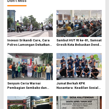
Don't Miss
Inovasi Srikandi Care, Cara
Sambut HUT RI ke-81, Samsat
Polres Lamongan Dekatkan
Gresik Kota Bebaskan Denda
Diri ke Masyarakat
Pajak dan Progresif
Senyum Ceria Warnai
Jumat Berkah KPK
Pembagian Sembako dan
Nusantara: Keadilan Sosial
BBM Gratis bagi Warga
Dimulai dari Distribusi
Gresik
Empati