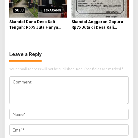
Skandal Dana Desa Kali
Skandal Anggaran Gapura
Tengah: Rp75 Juta Hanya
Rp75 Juta di Desa Kali
untuk Tambahan Relief dan
Tengah Terungkap,
Sayap Gapura, Kades Akui
Wartawan Temukan
Tak Tahu Detail
Kejanggalan
Leave a Reply
Your email address will not be published.
Required fields are marked
*