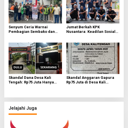
Senyum Ceria Warnai
Jumat Berkah KPK
Pembagian Sembako dan
Nusantara: Keadilan Sosial
BBM Gratis bagi Warga
Dimulai dari Distribusi
Gresik
Empati
Skandal Dana Desa Kali
Skandal Anggaran Gapura
Tengah: Rp75 Juta Hanya
Rp75 Juta di Desa Kali
untuk Tambahan Relief dan
Tengah Terungkap,
Sayap Gapura, Kades Akui
Wartawan Temukan
Tak Tahu Detail
Kejanggalan
Jelajahi Juga