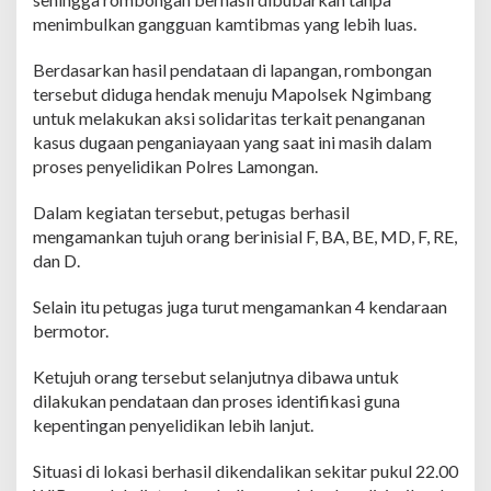
d
menimbulkan gangguan kamtibmas yang lebih luas.
i
N
g
Berdasarkan hasil pendataan di lapangan, rombongan
i
tersebut diduga hendak menuju Mapolsek Ngimbang
m
untuk melakukan aksi solidaritas terkait penanganan
b
kasus dugaan penganiayaan yang saat ini masih dalam
a
n
proses penyelidikan Polres Lamongan.
g
,
Dalam kegiatan tersebut, petugas berhasil
T
mengamankan tujuh orang berinisial F, BA, BE, MD, F, RE,
u
dan D.
j
u
h
Selain itu petugas juga turut mengamankan 4 kendaraan
O
bermotor.
r
a
Ketujuh orang tersebut selanjutnya dibawa untuk
n
dilakukan pendataan dan proses identifikasi guna
g
D
kepentingan penyelidikan lebih lanjut.
i
a
Situasi di lokasi berhasil dikendalikan sekitar pukul 22.00
m