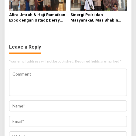
Afira Umrah & Haji Ramaikan
Sinergi Polri dan
Expo dengan Ustadz Derry
Masyarakat, Mas Bhabin
Sulaiman dan Willie Salim
Sidomukti Berangkatkan
Rombongan Ziarah Wali Lima
Leave a Reply
Your email address will not be published.
Required fields are marked
*