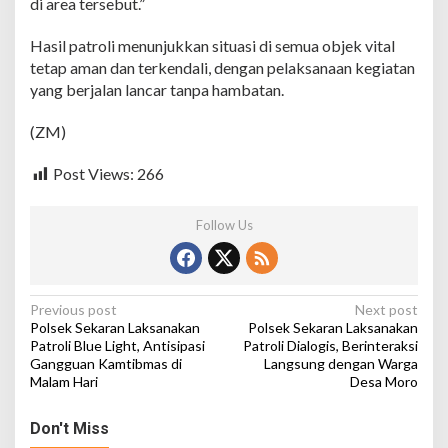
di area tersebut.”
,
P
e
Hasil patroli menunjukkan situasi di semua objek vital
m
tetap aman dan terkendali, dengan pelaksanaan kegiatan
e
yang berjalan lancar tanpa hambatan.
r
i
(ZM)
k
s
a
Post Views:
266
K
e
a
Follow Us
m
a
n
a
P
Previous post
Next post
n
Polsek Sekaran Laksanakan
Polsek Sekaran Laksanakan
d
o
Patroli Blue Light, Antisipasi
Patroli Dialogis, Berinteraksi
a
Gangguan Kamtibmas di
Langsung dengan Warga
s
n
Malam Hari
Desa Moro
C
t
C
T
n
Don't Miss
V