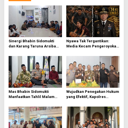
a
v
i
g
a
t
Sinergi Bhabin Sidomukti
Nyawa Tak Tergantikan:
dan Karang Taruna Arsiba
Media Kecam Pengeroyokan
i
Sukseskan HUT Ke-81 RI
Hingga Tewas di Tabanan,
o
Ayam Tak Sebanding dengan
Jiwa
n
Mas Bhabin Sidomukti
Wujudkan Penegakan Hukum
Manfaatkan Tahlil Malam
yang Efektif, Kapolres
Jumat untuk Sampaikan
Lamongan Perkuat Sinergi
Pesan Kamtibmas
dengan Kajari Lamongan