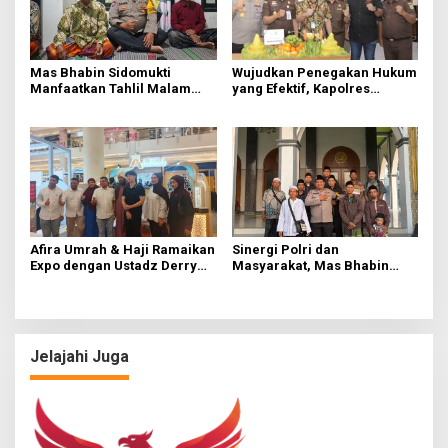
Mas Bhabin Sidomukti
Wujudkan Penegakan Hukum
Manfaatkan Tahlil Malam
yang Efektif, Kapolres
Jumat untuk Sampaikan
Lamongan Perkuat Sinergi
Pesan Kamtibmas
dengan Kajari Lamongan
Afira Umrah & Haji Ramaikan
Sinergi Polri dan
Expo dengan Ustadz Derry
Masyarakat, Mas Bhabin
Sulaiman dan Willie Salim
Sidomukti Berangkatkan
Rombongan Ziarah Wali Lima
Jelajahi Juga