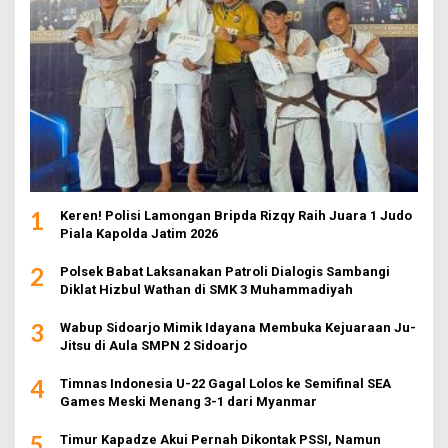
1
Keren! Polisi Lamongan Bripda Rizqy Raih Juara 1 Judo
Piala Kapolda Jatim 2026
2
Polsek Babat Laksanakan Patroli Dialogis Sambangi
Diklat Hizbul Wathan di SMK 3 Muhammadiyah
3
Wabup Sidoarjo Mimik Idayana Membuka Kejuaraan Ju-
Jitsu di Aula SMPN 2 Sidoarjo
4
Timnas Indonesia U-22 Gagal Lolos ke Semifinal SEA
Games Meski Menang 3-1 dari Myanmar
5
Timur Kapadze Akui Pernah Dikontak PSSI, Namun