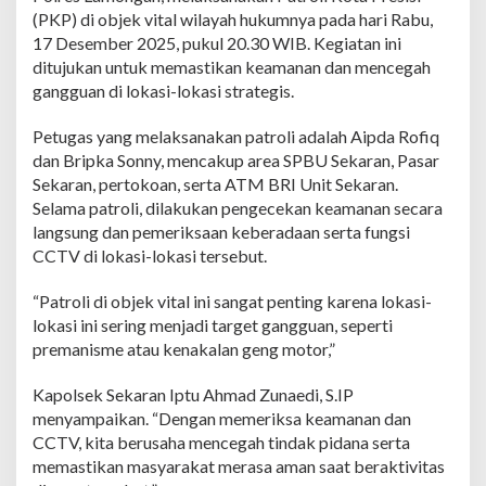
l
(PKP) di objek vital wilayah hukumnya pada hari Rabu,
i
17 Desember 2025, pukul 20.30 WIB. Kegiatan ini
K
o
ditujukan untuk memastikan keamanan dan mencegah
t
gangguan di lokasi-lokasi strategis.
a
P
Petugas yang melaksanakan patroli adalah Aipda Rofiq
r
dan Bripka Sonny, mencakup area SPBU Sekaran, Pasar
e
s
Sekaran, pertokoan, serta ATM BRI Unit Sekaran.
i
Selama patroli, dilakukan pengecekan keamanan secara
s
langsung dan pemeriksaan keberadaan serta fungsi
i
CCTV di lokasi-lokasi tersebut.
d
i
O
“Patroli di objek vital ini sangat penting karena lokasi-
b
lokasi ini sering menjadi target gangguan, seperti
j
premanisme atau kenakalan geng motor,”
e
k
Kapolsek Sekaran Iptu Ahmad Zunaedi, S.IP
V
i
menyampaikan. “Dengan memeriksa keamanan dan
t
CCTV, kita berusaha mencegah tindak pidana serta
a
memastikan masyarakat merasa aman saat beraktivitas
l