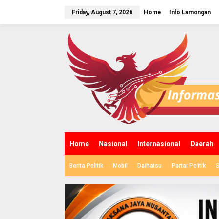
S
k
Friday, August 7, 2026
Home
Info Lamongan
i
p
t
o
c
o
n
t
e
n
t
Home
Nasional
Internasional
Daerah
Berita Politik
Mobil
Daihatsu
Partai Politik
S