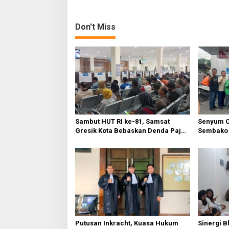
s
g
a
t
n
Don't Miss
n
A
n
a
a
v
k
S
i
e
k
g
o
a
l
a
t
Sambut HUT RI ke-81, Samsat
Senyum C
h
Gresik Kota Bebaskan Denda Pajak
Sembako 
i
dan Progresif
Warga Gr
o
n
Putusan Inkracht, Kuasa Hukum
Sinergi B