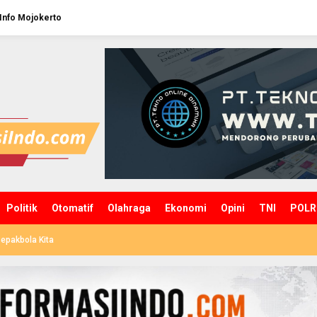
Info Mojokerto
Politik
Otomatif
Olahraga
Ekonomi
Opini
TNI
POLR
epakbola Kita