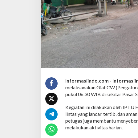
n
G
i
a
t
C
o
m
m
a
n
d
e
r
W
Informasiindo.com -
Informasi
i
melaksanakan Giat CW (Pengaturan
s
pukul 06.30 WIB di sekitar Pasar 
h
P
Kegiatan ini dilakukan oleh IPTU 
a
g
lintas yang lancar, tertib, dan ama
i
petugas juga membantu menyebera
,
melakukan aktivitas harian.
A
t