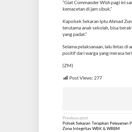
“Giat Commander Wish pagi ini san
u
r
kemacetan di jam sibuk,”
L
a
Kapolsek Sekaran Iptu Ahmad Zuna
l
terutama anak sekolah, bisa berakt
i
yang padat.”
n
d
a
Selama pelaksanaan, lalu lintas di
n
positif dari warga yang merasa ter
B
a
(ZM)
n
t
u
Post Views:
277
P
e
n
y
e
b
e
P
Previous post
r
Polsek Sekaran Terapkan Pelayanan P
a
o
Zona Integritas WBK & WBBM
n