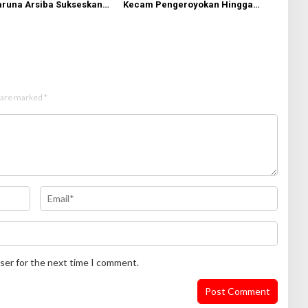
aruna Arsiba Sukseskan
Kecam Pengeroyokan Hingga
 RI
Tewas di Tabanan, Ayam Tak
Sebanding dengan Jiwa
s are marked
*
ser for the next time I comment.