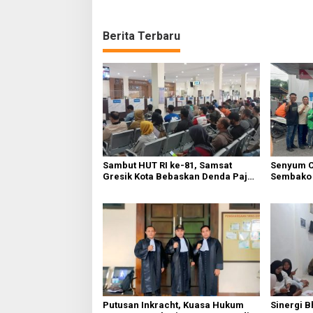
Berita Terbaru
Sambut HUT RI ke-81, Samsat
Senyum C
Gresik Kota Bebaskan Denda Pajak
Sembako 
dan Progresif
Warga Gr
Putusan Inkracht, Kuasa Hukum
Sinergi B