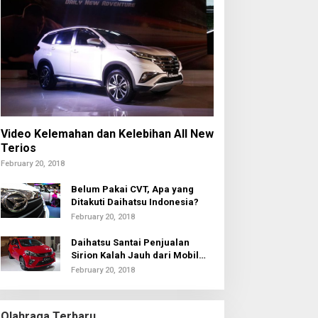
Video Kelemahan dan Kelebihan All New
Terios
February 20, 2018
Belum Pakai CVT, Apa yang
Ditakuti Daihatsu Indonesia?
February 20, 2018
Daihatsu Santai Penjualan
Sirion Kalah Jauh dari Mobil
LCGC
February 20, 2018
Olahraga Terbaru