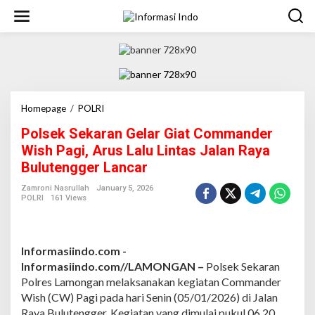
S
k
i
p
t
o
c
o
n
Homepage
/
POLRI
P
t
o
Polsek Sekaran Gelar Giat Commander
e
l
n
s
Wish Pagi, Arus Lalu Lintas Jalan Raya
t
e
Bulutengger Lancar
k
S
Zamroni Nasrullah
January 5, 2026
e
POLRI
161 Views
k
a
r
a
Informasiindo.com -
n
Informasiindo.com//LAMONGAN –
Polsek Sekaran
G
Polres Lamongan melaksanakan kegiatan Commander
e
Wish (CW) Pagi pada hari Senin (05/01/2026) di Jalan
l
a
Raya Bulutengger. Kegiatan yang dimulai pukul 06.20