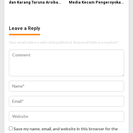
n
dan Karang Taruna Arsiba
Media Kecam Pengeroyokan
Sukseskan HUT Ke-81 RI
Hingga Tewas di Tabanan,
Ayam Tak Sebanding dengan
Jiwa
Leave a Reply
Your email address will not be published.
Required fields are marked
*
Save my name, email, and website in this browser for the