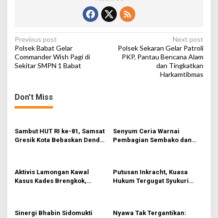
t
e
n
g
P
Previous post
Next post
g
Polsek Babat Gelar
Polsek Sekaran Gelar Patroli
e
o
Commander Wish Pagi di
PKP, Pantau Bencana Alam
r
Sekitar SMPN 1 Babat
dan Tingkatkan
s
L
Harkamtibmas
a
t
n
n
c
Don't Miss
a
a
r
v
Sambut HUT RI ke-81, Samsat
Senyum Ceria Warnai
i
Gresik Kota Bebaskan Denda
Pembagian Sembako dan
g
Pajak dan Progresif
BBM Gratis bagi Warga
Gresik
a
Aktivis Lamongan Kawal
Putusan Inkracht, Kuasa
t
Kasus Kades Brengkok,
Hukum Tergugat Syukuri
i
Kejari Terbitkan Tanda
Kemenangan di PN Jember
Terima Resmi
o
Sinergi Bhabin Sidomukti
Nyawa Tak Tergantikan: