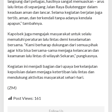
langsung dari petugas, hasilnya sangat memuaskan – arus
u
lalu lintas di sepanjang Jalan Raya Bulutengger dalam
s
keadaan aman dan lancar. Selama kegiatan berjalan juga
L
a
tertib, aman, dan terkendali tanpa adanya kendala
l
apapun,” tambahnya.
u
L
Kapolsek juga mengajak masyarakat untuk selalu
i
mematuhi peraturan lalu lintas demi keselamatan
n
t
bersama. “Kami berharap dukungan dari semua pihak
a
agar kita bisa bersama-sama menjaga kelancaran dan
s
keamanan lalu lintas di wilayah Sekaran,” pungkasnya.
J
a
Kegiatan ini menjadi bagian dari upaya berkelanjutan
l
a
kepolisian dalam menjaga ketertiban lalu lintas dan
n
mendukung aktivitas masyarakat sehari-hari.
R
a
(ZM)
y
a
Post Views:
161
B
u
l
Follow Us
u