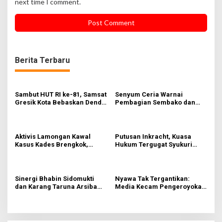
next time I comment.
Berita Terbaru
Sambut HUT RI ke-81, Samsat
Senyum Ceria Warnai
Gresik Kota Bebaskan Denda
Pembagian Sembako dan
Pajak dan Progresif
BBM Gratis bagi Warga
Gresik
Aktivis Lamongan Kawal
Putusan Inkracht, Kuasa
Kasus Kades Brengkok,
Hukum Tergugat Syukuri
Kejari Terbitkan Tanda
Kemenangan di PN Jember
Terima Resmi
Sinergi Bhabin Sidomukti
Nyawa Tak Tergantikan:
dan Karang Taruna Arsiba
Media Kecam Pengeroyokan
Sukseskan HUT Ke-81 RI
Hingga Tewas di Tabanan,
Ayam Tak Sebanding dengan
Jiwa