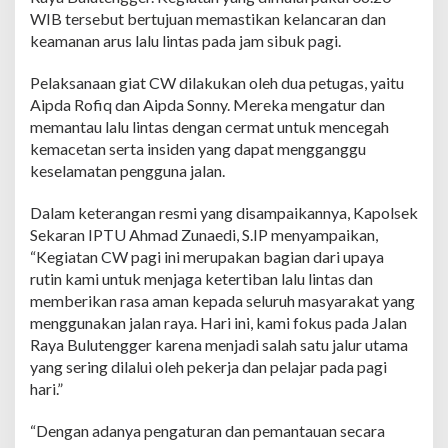
r
WIB tersebut bertujuan memastikan kelancaran dan
G
keamanan arus lalu lintas pada jam sibuk pagi.
i
a
Pelaksanaan giat CW dilakukan oleh dua petugas, yaitu
t
C
Aipda Rofiq dan Aipda Sonny. Mereka mengatur dan
o
memantau lalu lintas dengan cermat untuk mencegah
m
kemacetan serta insiden yang dapat mengganggu
m
keselamatan pengguna jalan.
a
n
d
Dalam keterangan resmi yang disampaikannya, Kapolsek
e
Sekaran IPTU Ahmad Zunaedi, S.IP menyampaikan,
r
“Kegiatan CW pagi ini merupakan bagian dari upaya
W
rutin kami untuk menjaga ketertiban lalu lintas dan
i
memberikan rasa aman kepada seluruh masyarakat yang
s
h
menggunakan jalan raya. Hari ini, kami fokus pada Jalan
P
Raya Bulutengger karena menjadi salah satu jalur utama
a
yang sering dilalui oleh pekerja dan pelajar pada pagi
g
hari.”
i
,
A
“Dengan adanya pengaturan dan pemantauan secara
r