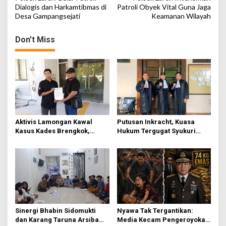
o
Dialogis dan Harkamtibmas di
Patroli Obyek Vital Guna Jaga
Desa Gampangsejati
Keamanan Wilayah
s
t
Don't Miss
n
a
v
i
g
a
Aktivis Lamongan Kawal
Putusan Inkracht, Kuasa
t
Kasus Kades Brengkok,
Hukum Tergugat Syukuri
Kejari Terbitkan Tanda
Kemenangan di PN Jember
i
Terima Resmi
o
n
Sinergi Bhabin Sidomukti
Nyawa Tak Tergantikan:
dan Karang Taruna Arsiba
Media Kecam Pengeroyokan