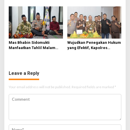
Sukseskan HUT Ke-81 RI
Hingga Tewas di Tabanan,
Ayam Tak Sebanding dengan
Jiwa
Mas Bhabin Sidomukti
Wujudkan Penegakan Hukum
Manfaatkan Tahlil Malam
yang Efektif, Kapolres
Jumat untuk Sampaikan
Lamongan Perkuat Sinergi
Pesan Kamtibmas
dengan Kajari Lamongan
Leave a Reply
Your email address will not be published.
Required fields are marked
*