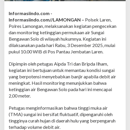
i
n
g
Informasiindo.com -
K
Informasiindo.com//LAMONGAN –
Polsek Laren,
e
Polres Lamongan, melaksanakan kegiatan pengecekan
t
dan monitoring ketinggian permukaan air Sungai
i
n
Bengawan Solo di wilayah hukumnya. Kegiatan ini
g
dilaksanakan pada hari Rabu, 3 Desember 2025, mulai
g
pukul 10.00 WIB di Pos Pantau Jembatan Laren.
i
a
Dipimpin oleh petugas Aipda Tri dan Bripda Ilham,
n
S
kegiatan ini bertujuan untuk memantau kondisi sungai
u
yang berpotensi menyebabkan banjir apabila debit air
n
meningkat. Hasil monitoring menunjukkan bahwa
g
ketinggian air Bengawan Solo pada hari ini mencapai
a
i
2,00 meter.
B
e
Petugas menginformasikan bahwa tinggi muka air
n
(TMA) sungai ini bersifat fluktuatif, dipengaruhi oleh
g
tingginya curah hujan di daerah hulu yang berpengaruh
a
w
terhadap volume debit air.