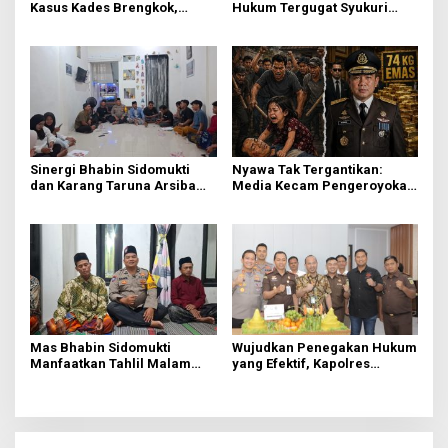
Kasus Kades Brengkok,
Hukum Tergugat Syukuri
Kejari Terbitkan Tanda
Kemenangan di PN Jember
Terima Resmi
Sinergi Bhabin Sidomukti
Nyawa Tak Tergantikan:
dan Karang Taruna Arsiba
Media Kecam Pengeroyokan
Sukseskan HUT Ke-81 RI
Hingga Tewas di Tabanan,
Ayam Tak Sebanding dengan
Jiwa
Mas Bhabin Sidomukti
Wujudkan Penegakan Hukum
Manfaatkan Tahlil Malam
yang Efektif, Kapolres
Jumat untuk Sampaikan
Lamongan Perkuat Sinergi
Pesan Kamtibmas
dengan Kajari Lamongan