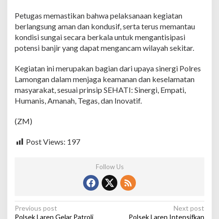
a
n
Petugas memastikan bahwa pelaksanaan kegiatan
S
berlangsung aman dan kondusif, serta terus memantau
o
kondisi sungai secara berkala untuk mengantisipasi
l
o
potensi banjir yang dapat mengancam wilayah sekitar.
Kegiatan ini merupakan bagian dari upaya sinergi Polres
Lamongan dalam menjaga keamanan dan keselamatan
masyarakat, sesuai prinsip SEHATI: Sinergi, Empati,
Humanis, Amanah, Tegas, dan Inovatif.
(ZM)
Post Views:
197
Follow Us
P
Previous post
Next post
Polsek Laren Gelar Patroli
Polsek Laren Intensifkan