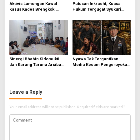
Aktivis Lamongan Kawal
Putusan Inkracht, Kuasa
Kasus Kades Brengkok,
Hukum Tergugat Syukuri
Kejari Terbitkan Tanda
Kemenangan di PN Jember
Terima Resmi
Sinergi Bhabin Sidomukti
Nyawa Tak Tergantikan:
dan Karang Taruna Arsiba
Media Kecam Pengeroyokan
Sukseskan HUT Ke-81 RI
Hingga Tewas di Tabanan,
Ayam Tak Sebanding dengan
Jiwa
Leave a Reply
Your email address will not be published.
Required fields are marked
*