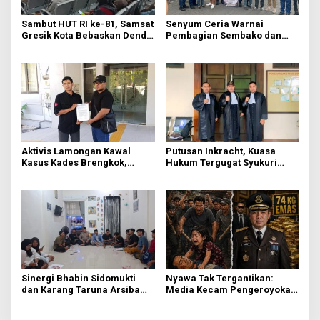
Sambut HUT RI ke-81, Samsat
Senyum Ceria Warnai
Gresik Kota Bebaskan Denda
Pembagian Sembako dan
Pajak dan Progresif
BBM Gratis bagi Warga
Gresik
Aktivis Lamongan Kawal
Putusan Inkracht, Kuasa
Kasus Kades Brengkok,
Hukum Tergugat Syukuri
Kejari Terbitkan Tanda
Kemenangan di PN Jember
Terima Resmi
Sinergi Bhabin Sidomukti
Nyawa Tak Tergantikan:
dan Karang Taruna Arsiba
Media Kecam Pengeroyokan
Sukseskan HUT Ke-81 RI
Hingga Tewas di Tabanan,
Ayam Tak Sebanding dengan