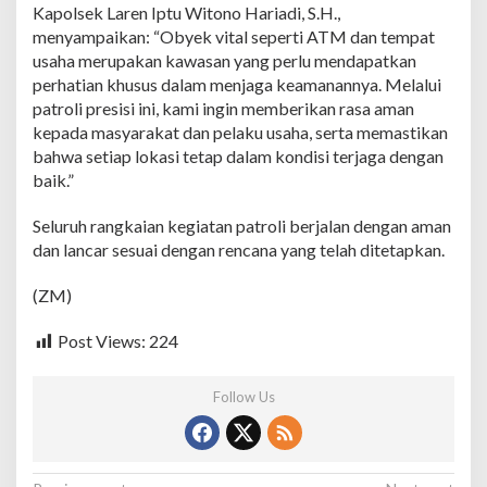
l
Kapolsek Laren Iptu Witono Hariadi, S.H.,
,
menyampaikan: “Obyek vital seperti ATM dan tempat
P
usaha merupakan kawasan yang perlu mendapatkan
e
perhatian khusus dalam menjaga keamanannya. Melalui
r
i
patroli presisi ini, kami ingin memberikan rasa aman
k
kepada masyarakat dan pelaku usaha, serta memastikan
s
bahwa setiap lokasi tetap dalam kondisi terjaga dengan
a
baik.”
K
e
a
Seluruh rangkaian kegiatan patroli berjalan dengan aman
m
dan lancar sesuai dengan rencana yang telah ditetapkan.
a
n
(ZM)
a
n
d
Post Views:
224
a
n
Follow Us
C
C
T
V