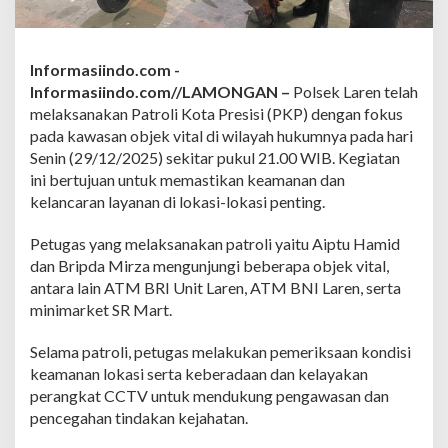
o
l
i
K
Informasiindo.com -
o
Informasiindo.com//LAMONGAN –
Polsek Laren telah
t
a
melaksanakan Patroli Kota Presisi (PKP) dengan fokus
P
pada kawasan objek vital di wilayah hukumnya pada hari
r
Senin (29/12/2025) sekitar pukul 21.00 WIB. Kegiatan
e
ini bertujuan untuk memastikan keamanan dan
s
kelancaran layanan di lokasi-lokasi penting.
i
s
i
Petugas yang melaksanakan patroli yaitu Aiptu Hamid
d
dan Bripda Mirza mengunjungi beberapa objek vital,
i
antara lain ATM BRI Unit Laren, ATM BNI Laren, serta
O
minimarket SR Mart.
b
y
e
Selama patroli, petugas melakukan pemeriksaan kondisi
k
keamanan lokasi serta keberadaan dan kelayakan
V
perangkat CCTV untuk mendukung pengawasan dan
i
pencegahan tindakan kejahatan.
t
a