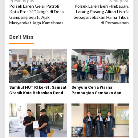
P
Previous post
Next post
Polsek Laren Gelar Patroli
Polsek Laren Beri Himbauan,
o
Kota Presisi Dialogis di Desa
Larang Pasang Aliran Listrik
Gampang Sejati, Ajak
Sebagai Jebakan Hama Tikus
s
Masyarakat Jaga Kamtibmas
di Persawahan
t
n
Don't Miss
a
v
i
g
a
t
Sambut HUT RI ke-81, Samsat
Senyum Ceria Warnai
Gresik Kota Bebaskan Denda
Pembagian Sembako dan
i
Pajak dan Progresif
BBM Gratis bagi Warga
o
Gresik
n