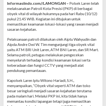
o
Informasiindo.com//LAMONGAN –
Polsek Laren telah
l
melaksanakan Patroli Kota Presisi (PKP) di berbagai
i
obyek vital di wilayah hukumnya pada hari Rabu (10/12)
K
o
pukul 21.45 WIB. Kegiatan ini ditujukan untuk
t
memastikan keamanan lokasi-lokasi yang rawan menjadi
a
sasaran kejahatan.
P
r
Pelaksanaan patroli dilakukan oleh Aiptu Wahyudin dan
e
s
Aipda Andre Dwi W. Tim mengunjungi tiga obyek vital
i
yaitu ATM BRI Unit Laren, ATM BNI Laren, dan SR Mart.
s
Selama patroli, petugas melakukan pengecekan
i
menyeluruh terhadap kondisi keamanan lokasi serta
d
i
keberadaan dan fungsi CCTV yang menjadi alat
O
pendukung pemantauan.
b
y
Kapolsek Laren Iptu Witono Hariadi, S.H.,
e
menyampaikan, “Obyek vital seperti ATM dan toko
k
V
besar seringkali menjadi sasaran kejahatan terutama
i
pada malam hari. Melalui PKP ini, kita tidak hanya
t
memantau kondisi lapangan tetapi juga memastikan
a