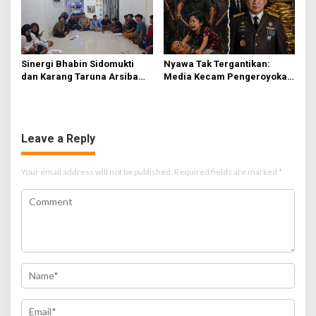
Sinergi Bhabin Sidomukti
Nyawa Tak Tergantikan:
dan Karang Taruna Arsiba
Media Kecam Pengeroyokan
Sukseskan HUT Ke-81 RI
Hingga Tewas di Tabanan,
Ayam Tak Sebanding dengan
Jiwa
Leave a Reply
Your email address will not be published.
Required fields are marked
*