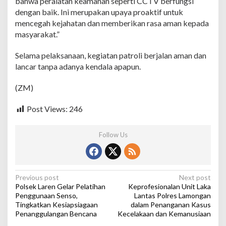
bahwa peralatan keamanan seperti CCTV berfungsi
l
dengan baik. Ini merupakan upaya proaktif untuk
,
P
mencegah kejahatan dan memberikan rasa aman kepada
a
masyarakat.”
n
t
Selama pelaksanaan, kegiatan patroli berjalan aman dan
a
lancar tanpa adanya kendala apapun.
u
K
e
(ZM)
a
m
Post Views:
246
a
n
a
Follow Us
n
d
a
n
C
P
Previous post
Next post
C
Polsek Laren Gelar Pelatihan
Keprofesionalan Unit Laka
o
T
Penggunaan Senso,
Lantas Polres Lamongan
V
Tingkatkan Kesiapsiagaan
dalam Penanganan Kasus
s
Penanggulangan Bencana
Kecelakaan dan Kemanusiaan
t