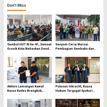
n
Don't Miss
a
v
i
g
a
t
Sambut HUT RI ke-81, Samsat
Senyum Ceria Warnai
Gresik Kota Bebaskan Denda
Pembagian Sembako dan
i
Pajak dan Progresif
BBM Gratis bagi Warga
o
Gresik
n
Aktivis Lamongan Kawal
Putusan Inkracht, Kuasa
Kasus Kades Brengkok,
Hukum Tergugat Syukuri
Kejari Terbitkan Tanda
Kemenangan di PN Jember
Terima Resmi