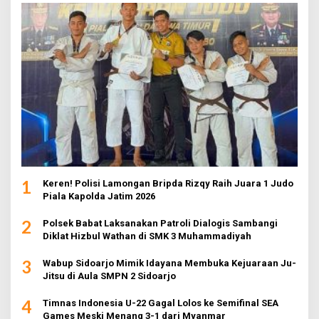
1
Keren! Polisi Lamongan Bripda Rizqy Raih Juara 1 Judo
Piala Kapolda Jatim 2026
2
Polsek Babat Laksanakan Patroli Dialogis Sambangi
Diklat Hizbul Wathan di SMK 3 Muhammadiyah
3
Wabup Sidoarjo Mimik Idayana Membuka Kejuaraan Ju-
Jitsu di Aula SMPN 2 Sidoarjo
4
Timnas Indonesia U-22 Gagal Lolos ke Semifinal SEA
Games Meski Menang 3-1 dari Myanmar