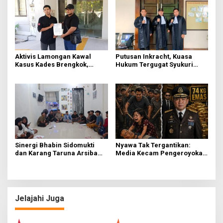
Aktivis Lamongan Kawal
Putusan Inkracht, Kuasa
Kasus Kades Brengkok,
Hukum Tergugat Syukuri
Kejari Terbitkan Tanda
Kemenangan di PN Jember
Terima Resmi
Sinergi Bhabin Sidomukti
Nyawa Tak Tergantikan:
dan Karang Taruna Arsiba
Media Kecam Pengeroyokan
Sukseskan HUT Ke-81 RI
Hingga Tewas di Tabanan,
Ayam Tak Sebanding dengan
Jiwa
Jelajahi Juga