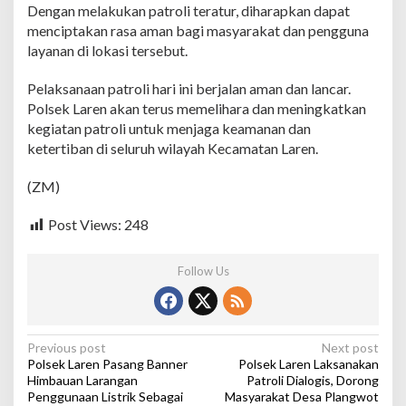
T
Dengan melakukan patroli teratur, diharapkan dapat
M
menciptakan rasa aman bagi masyarakat dan pengguna
d
layanan di lokasi tersebut.
a
n
T
Pelaksanaan patroli hari ini berjalan aman dan lancar.
o
Polsek Laren akan terus memelihara dan meningkatkan
k
kegiatan patroli untuk menjaga keamanan dan
o
ketertiban di seluruh wilayah Kecamatan Laren.
B
e
s
(ZM)
a
r
Post Views:
248
d
i
L
Follow Us
a
r
e
n
P
Previous post
Next post
Polsek Laren Pasang Banner
Polsek Laren Laksanakan
o
Himbauan Larangan
Patroli Dialogis, Dorong
Penggunaan Listrik Sebagai
Masyarakat Desa Plangwot
s