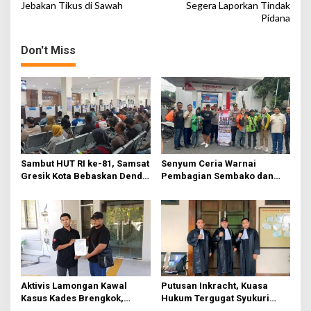
Jebakan Tikus di Sawah
Segera Laporkan Tindak
t
Pidana
n
Don't Miss
a
v
i
g
a
t
Sambut HUT RI ke-81, Samsat
Senyum Ceria Warnai
i
Gresik Kota Bebaskan Denda
Pembagian Sembako dan
o
Pajak dan Progresif
BBM Gratis bagi Warga
Gresik
n
Aktivis Lamongan Kawal
Putusan Inkracht, Kuasa
Kasus Kades Brengkok,
Hukum Tergugat Syukuri
Kejari Terbitkan Tanda
Kemenangan di PN Jember