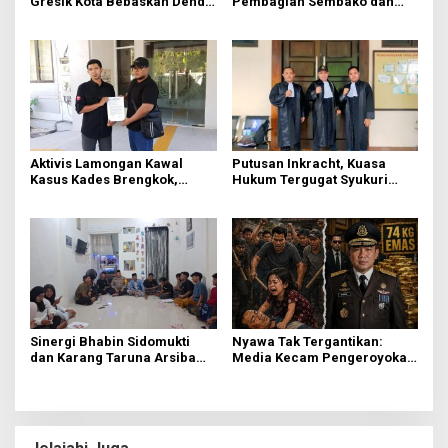
Gresik Kota Bebaskan Denda
Pembagian Sembako dan
Pajak dan Progresif
BBM Gratis bagi Warga
Gresik
Aktivis Lamongan Kawal
Putusan Inkracht, Kuasa
Kasus Kades Brengkok,
Hukum Tergugat Syukuri
Kejari Terbitkan Tanda
Kemenangan di PN Jember
Terima Resmi
Sinergi Bhabin Sidomukti
Nyawa Tak Tergantikan:
dan Karang Taruna Arsiba
Media Kecam Pengeroyokan
Sukseskan HUT Ke-81 RI
Hingga Tewas di Tabanan,
Ayam Tak Sebanding dengan
Jiwa