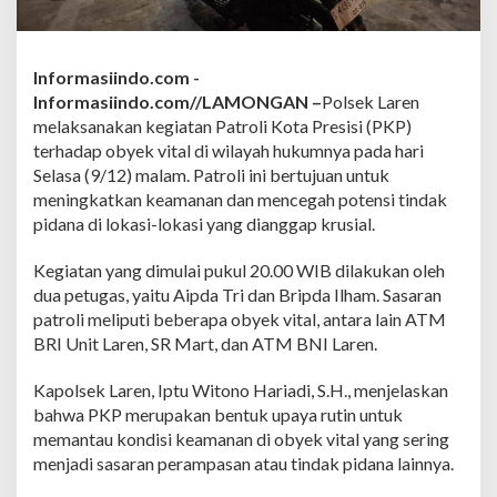
t
a
P
r
Informasiindo.com -
e
Informasiindo.com//LAMONGAN –
Polsek Laren
s
i
melaksanakan kegiatan Patroli Kota Presisi (PKP)
s
terhadap obyek vital di wilayah hukumnya pada hari
i
Selasa (9/12) malam. Patroli ini bertujuan untuk
,
meningkatkan keamanan dan mencegah potensi tindak
P
pidana di lokasi-lokasi yang dianggap krusial.
a
n
t
Kegiatan yang dimulai pukul 20.00 WIB dilakukan oleh
a
dua petugas, yaitu Aipda Tri dan Bripda Ilham. Sasaran
u
patroli meliputi beberapa obyek vital, antara lain ATM
K
BRI Unit Laren, SR Mart, dan ATM BNI Laren.
e
a
m
Kapolsek Laren, Iptu Witono Hariadi, S.H., menjelaskan
a
bahwa PKP merupakan bentuk upaya rutin untuk
n
memantau kondisi keamanan di obyek vital yang sering
a
menjadi sasaran perampasan atau tindak pidana lainnya.
n
A