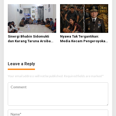
Terima Resmi
Sinergi Bhabin Sidomukti
Nyawa Tak Tergantikan:
dan Karang Taruna Arsiba
Media Kecam Pengeroyokan
Sukseskan HUT Ke-81 RI
Hingga Tewas di Tabanan,
Ayam Tak Sebanding dengan
Jiwa
Leave a Reply
Your email address will not be published.
Required fields are marked
*