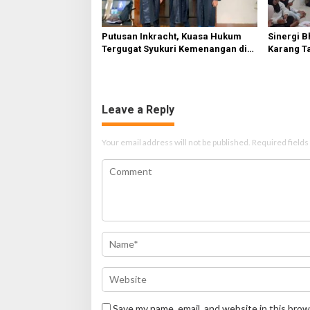
Putusan Inkracht, Kuasa Hukum
Sinergi B
Tergugat Syukuri Kemenangan di
Karang T
PN Jember
HUT Ke-81
Leave a Reply
Your email address will not be published.
Required field
Save my name, email, and website in this brow