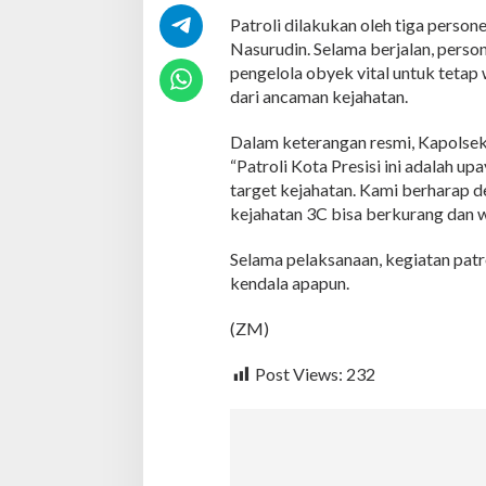
l
Patroli dilakukan oleh tiga person
,
Nasurudin. Selama berjalan, pers
A
n
pengelola obyek vital untuk teta
t
dari ancaman kejahatan.
i
s
Dalam keterangan resmi, Kapolse
i
“Patroli Kota Presisi ini adalah up
p
a
target kejahatan. Kami berharap de
s
kejahatan 3C bisa berkurang dan w
i
K
Selama pelaksanaan, kegiatan patr
e
kendala apapun.
j
a
h
(ZM)
a
t
Post Views:
232
a
n
3
C