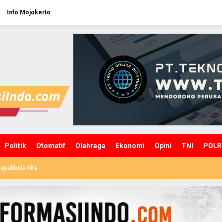
Info Mojokerto
Politik
Otomatif
Olahraga
Ekonomi
Opini
TNI
POLR
epakbola Kita