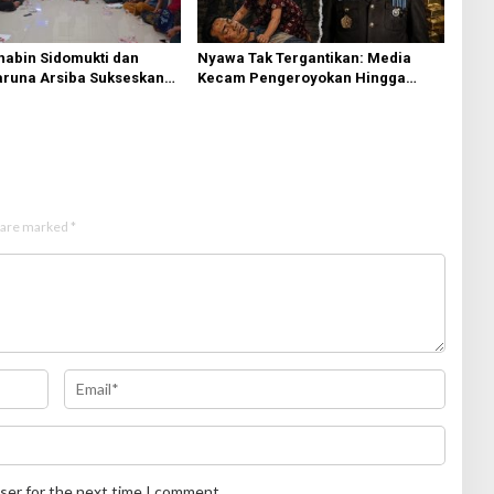
habin Sidomukti dan
Nyawa Tak Tergantikan: Media
aruna Arsiba Sukseskan
Kecam Pengeroyokan Hingga
 RI
Tewas di Tabanan, Ayam Tak
Sebanding dengan Jiwa
s are marked
*
ser for the next time I comment.