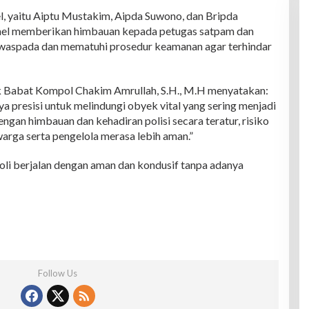
el, yaitu Aiptu Mustakim, Aipda Suwono, dan Bripda
onel memberikan himbauan kepada petugas satpam dan
p waspada dan mematuhi prosedur keamanan agar terhindar
k Babat Kompol Chakim Amrullah, S.H., M.H menyatakan:
aya presisi untuk melindungi obyek vital yang sering menjadi
ngan himbauan dan kehadiran polisi secara teratur, risiko
arga serta pengelola merasa lebih aman.”
oli berjalan dengan aman dan kondusif tanpa adanya
Follow Us