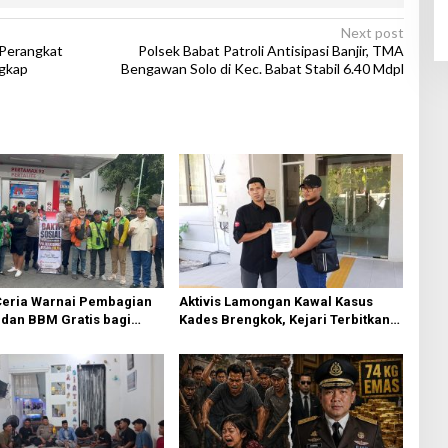
Next post
 Perangkat
Polsek Babat Patroli Antisipasi Banjir, TMA
gkap
Bengawan Solo di Kec. Babat Stabil 6.40 Mdpl
eria Warnai Pembagian
Aktivis Lamongan Kawal Kasus
dan BBM Gratis bagi
Kades Brengkok, Kejari Terbitkan
esik
Tanda Terima Resmi