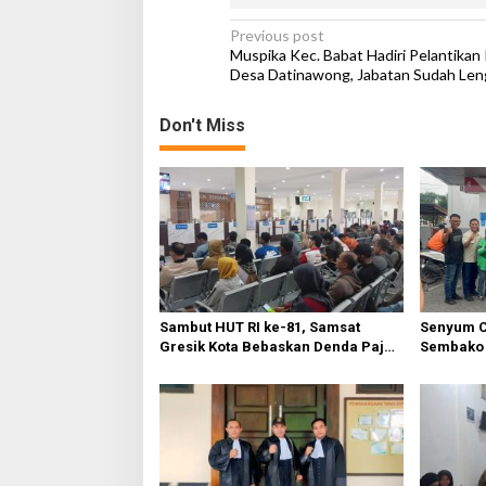
P
Previous post
Muspika Kec. Babat Hadiri Pelantikan
o
Desa Datinawong, Jabatan Sudah Len
s
Don't Miss
t
n
a
v
i
g
a
Sambut HUT RI ke-81, Samsat
Senyum C
t
Gresik Kota Bebaskan Denda Pajak
Sembako 
dan Progresif
Warga Gr
i
o
n