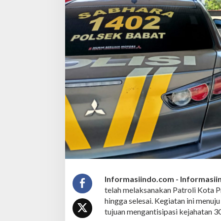
o
l
i
K
o
t
a
P
r
e
s
i
s
i
d
i
O
b
y
e
Informasiindo.com -
Informasi
k
telah melaksanakan Patroli Kota P
V
i
hingga selesai. Kegiatan ini menu
t
tujuan mengantisipasi kejahatan 3C
a