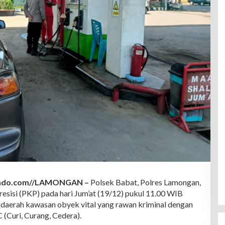
indo.com//LAMONGAN –
Polsek Babat, Polres Lamongan,
resisi (PKP) pada hari Jum’at (19/12) pukul 11.00 WIB
ju daerah kawasan obyek vital yang rawan kriminal dengan
 (Curi, Curang, Cedera).