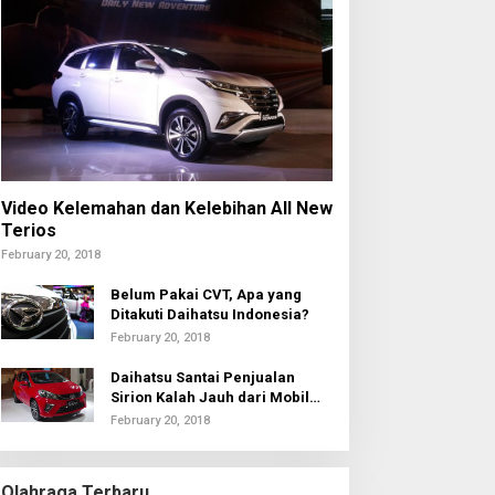
Video Kelemahan dan Kelebihan All New
Terios
February 20, 2018
Belum Pakai CVT, Apa yang
Ditakuti Daihatsu Indonesia?
February 20, 2018
Daihatsu Santai Penjualan
Sirion Kalah Jauh dari Mobil
LCGC
February 20, 2018
Olahraga Terbaru