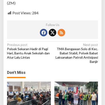
,
(ZM)
K
e
Post Views:
284
g
i
a
Follow Us
t
a
n
B
e
P
Previous post
Next post
r
Polsek Sekaran Hadir di Pagi
TMA Bengawan Solo di Kec.
o
j
Hari, Bantu Anak Sekolah dan
Babat Stabil, Polsek Babat
a
Atur Lalu Lintas
Laksanakan Patroli Antisipasi
s
l
Banjir
t
a
n
n
Don't Miss
A
a
m
a
v
n
i
g
a