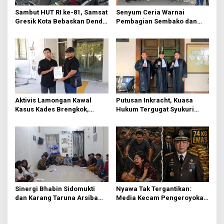
t
Sambut HUT RI ke-81, Samsat
Senyum Ceria Warnai
Gresik Kota Bebaskan Denda
Pembagian Sembako dan
i
Pajak dan Progresif
BBM Gratis bagi Warga
o
Gresik
n
Aktivis Lamongan Kawal
Putusan Inkracht, Kuasa
Kasus Kades Brengkok,
Hukum Tergugat Syukuri
Kejari Terbitkan Tanda
Kemenangan di PN Jember
Terima Resmi
Sinergi Bhabin Sidomukti
Nyawa Tak Tergantikan:
dan Karang Taruna Arsiba
Media Kecam Pengeroyokan
Sukseskan HUT Ke-81 RI
Hingga Tewas di Tabanan,
Ayam Tak Sebanding dengan