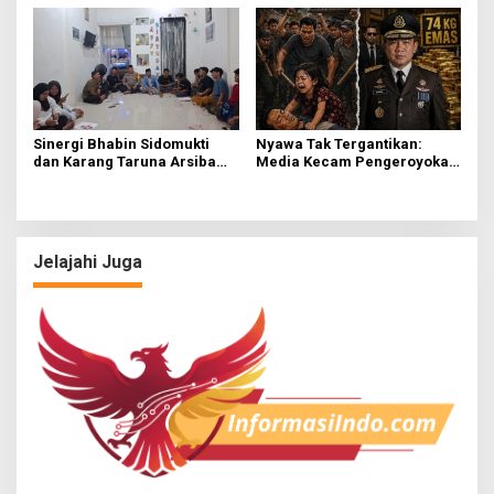
Terima Resmi
Sinergi Bhabin Sidomukti
Nyawa Tak Tergantikan:
dan Karang Taruna Arsiba
Media Kecam Pengeroyokan
Sukseskan HUT Ke-81 RI
Hingga Tewas di Tabanan,
Ayam Tak Sebanding dengan
Jiwa
Jelajahi Juga