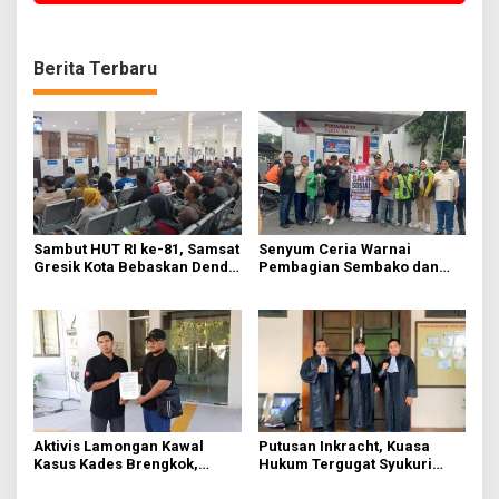
Berita Terbaru
Sambut HUT RI ke-81, Samsat
Senyum Ceria Warnai
Gresik Kota Bebaskan Denda
Pembagian Sembako dan
Pajak dan Progresif
BBM Gratis bagi Warga
Gresik
Aktivis Lamongan Kawal
Putusan Inkracht, Kuasa
Kasus Kades Brengkok,
Hukum Tergugat Syukuri
Kejari Terbitkan Tanda
Kemenangan di PN Jember