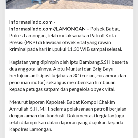
e
s
i
s
Informasiindo.com -
i
Informasiindo.com//LAMONGAN –
Polsek Babat,
d
i
Polres Lamongan, telah melaksanakan Patroli Kota
O
Presisi (PKP) di kawasan obyek vital yang rawan
b
kriminal pada hari ini, pukul 11.30 WIB sampai selesai.
y
e
Kegiatan yang dipimpin oleh Iptu Bambang.S.SH beserta
k
V
dua anggota lainnya, Aiptu Muntari dan Brig Bayu,
i
bertujuan antisipasi kejahatan 3C (curian, curanmor, dan
t
pencurian motor) sekaligus memberikan himbauan
a
kepada petugas satpam dan pengelola obyek vital.
l
L
a
Menurut laporan Kapolsek Babat Kompol Chakim
m
Amrullah, S.H, M.H, selama pelaksanaan patroli berjalan
o
dengan aman dan kondusif. Dokumentasi kegiatan juga
n
telah dilampirkan dalam laporan yang diajukan kepada
g
Kapolres Lamongan.
a
n