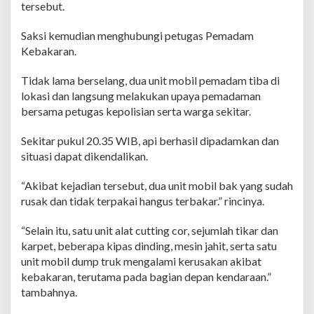
tersebut.
u
g
Saksi kemudian menghubungi petugas Pemadam
i
a
Kebakaran.
n
D
Tidak lama berselang, dua unit mobil pemadam tiba di
i
lokasi dan langsung melakukan upaya pemadaman
t
bersama petugas kepolisian serta warga sekitar.
a
k
s
Sekitar pukul 20.35 WIB, api berhasil dipadamkan dan
i
situasi dapat dikendalikan.
r
R
“Akibat kejadian tersebut, dua unit mobil bak yang sudah
p
rusak dan tidak terpakai hangus terbakar.” rincinya.
1
5
0
“Selain itu, satu unit alat cutting cor, sejumlah tikar dan
J
karpet, beberapa kipas dinding, mesin jahit, serta satu
u
unit mobil dump truk mengalami kerusakan akibat
t
kebakaran, terutama pada bagian depan kendaraan.”
a
tambahnya.