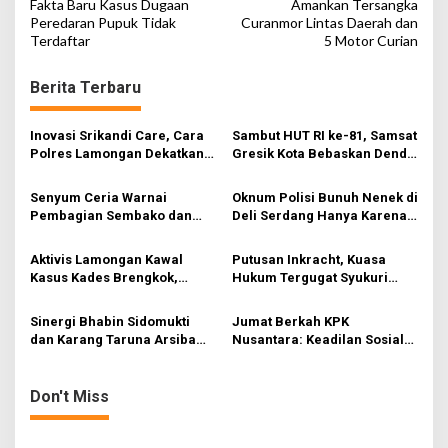
o
Fakta Baru Kasus Dugaan
Amankan Tersangka
Peredaran Pupuk Tidak
Curanmor Lintas Daerah dan
s
Terdaftar
5 Motor Curian
t
n
Berita Terbaru
a
v
Inovasi Srikandi Care, Cara
Sambut HUT RI ke-81, Samsat
Polres Lamongan Dekatkan
Gresik Kota Bebaskan Denda
i
Diri ke Masyarakat
Pajak dan Progresif
g
Senyum Ceria Warnai
Oknum Polisi Bunuh Nenek di
Pembagian Sembako dan
Deli Serdang Hanya Karena
a
BBM Gratis bagi Warga
Ini….
t
Gresik
Aktivis Lamongan Kawal
Putusan Inkracht, Kuasa
i
Kasus Kades Brengkok,
Hukum Tergugat Syukuri
Kejari Terbitkan Tanda
Kemenangan di PN Jember
o
Terima Resmi
Sinergi Bhabin Sidomukti
Jumat Berkah KPK
n
dan Karang Taruna Arsiba
Nusantara: Keadilan Sosial
Sukseskan HUT Ke-81 RI
Dimulai dari Distribusi
Empati
Don't Miss