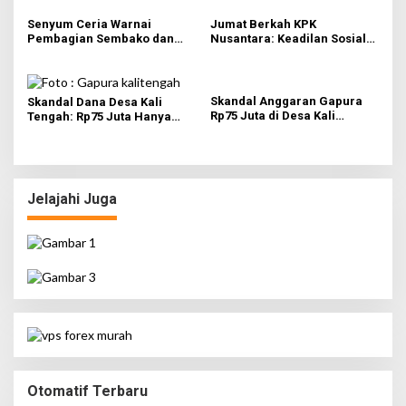
Senyum Ceria Warnai
Jumat Berkah KPK
Pembagian Sembako dan
Nusantara: Keadilan Sosial
BBM Gratis bagi Warga
Dimulai dari Distribusi
Gresik
Empati
Skandal Anggaran Gapura
Skandal Dana Desa Kali
Rp75 Juta di Desa Kali
Tengah: Rp75 Juta Hanya
Tengah Terungkap,
untuk Tambahan Relief dan
Wartawan Temukan
Sayap Gapura, Kades Akui
Kejanggalan
Tak Tahu Detail
Jelajahi Juga
Otomatif Terbaru