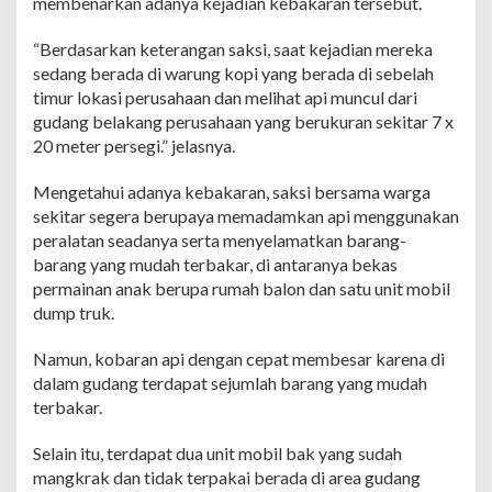
membenarkan adanya kejadian kebakaran tersebut.
d
a
“Berdasarkan keterangan saksi, saat kejadian mereka
n
sedang berada di warung kopi yang berada di sebelah
g
P
timur lokasi perusahaan dan melihat api muncul dari
e
gudang belakang perusahaan yang berukuran sekitar 7 x
r
20 meter persegi.” jelasnya.
u
s
Mengetahui adanya kebakaran, saksi bersama warga
a
h
sekitar segera berupaya memadamkan api menggunakan
a
peralatan seadanya serta menyelamatkan barang-
a
barang yang mudah terbakar, di antaranya bekas
n
permainan anak berupa rumah balon dan satu unit mobil
d
dump truk.
i
K
e
Namun, kobaran api dengan cepat membesar karena di
b
dalam gudang terdapat sejumlah barang yang mudah
e
terbakar.
t
,
K
Selain itu, terdapat dua unit mobil bak yang sudah
e
mangkrak dan tidak terpakai berada di area gudang
r