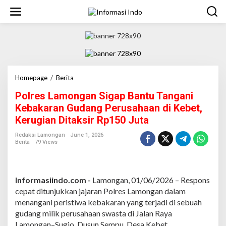
S
k
i
p
t
o
c
o
n
Homepage
/
Berita
P
t
o
Polres Lamongan Sigap Bantu Tangani
e
l
n
r
Kebakaran Gudang Perusahaan di Kebet,
t
e
Kerugian Ditaksir Rp150 Juta
s
L
Redaksi Lamongan
June 1, 2026
a
Berita
79 Views
m
o
n
g
Informasiindo.com -
Lamongan, 01/06/2026 – Respons
a
cepat ditunjukkan jajaran Polres Lamongan dalam
n
menangani peristiwa kebakaran yang terjadi di sebuah
S
gudang milik perusahaan swasta di Jalan Raya
i
g
Lamongan–Sugio, Dusun Sempu, Desa Kebet,