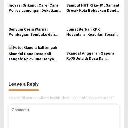
Inovasi Srikandi Care, Cara
Sambut HUT RI ke-81, Samsat
Polres Lamongan Dekatkan
Gresik Kota Bebaskan Denda
Diri ke Masyarakat
Pajak dan Progresif
Senyum Ceria Warnai
Jumat Berkah KPK
Pembagian Sembako dan
Nusantara: Keadilan Sosial
BBM Gratis bagi Warga
Dimulai dari Distribusi
Gresik
Empati
Skandal Anggaran Gapura
Skandal Dana Desa Kali
Rp75 Juta di Desa Kali
Tengah: Rp75 Juta Hanya
Tengah Terungkap,
untuk Tambahan Relief dan
Wartawan Temukan
Sayap Gapura, Kades Akui
Kejanggalan
Tak Tahu Detail
Leave a Reply
Your email address will not be published.
Required fields are marked
*