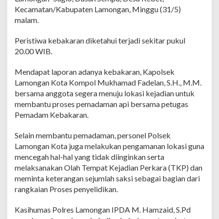
a
Kecamatan/Kabupaten Lamongan, Minggu (31/5)
p
malam.
B
a
Peristiwa kebakaran diketahui terjadi sekitar pukul
n
t
20.00 WIB.
u
T
Mendapat laporan adanya kebakaran, Kapolsek
a
Lamongan Kota Kompol Mukhamad Fadelan, S.H., M.M.
n
bersama anggota segera menuju lokasi kejadian untuk
g
a
membantu proses pemadaman api bersama petugas
n
Pemadam Kebakaran.
i
K
Selain membantu pemadaman, personel Polsek
e
Lamongan Kota juga melakukan pengamanan lokasi guna
b
a
mencegah hal-hal yang tidak diinginkan serta
k
melaksanakan Olah Tempat Kejadian Perkara (TKP) dan
a
meminta keterangan sejumlah saksi sebagai bagian dari
r
rangkaian Proses penyelidikan.
a
n
G
Kasihumas Polres Lamongan IPDA M. Hamzaid, S.Pd
u