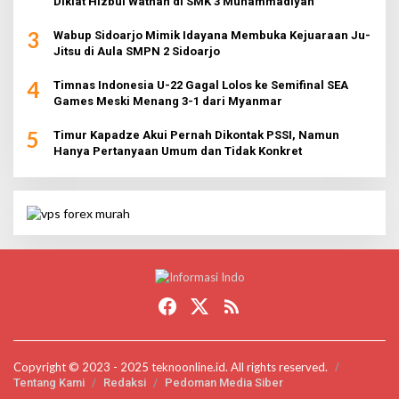
Diklat Hizbul Wathan di SMK 3 Muhammadiyah
3
Wabup Sidoarjo Mimik Idayana Membuka Kejuaraan Ju-
Jitsu di Aula SMPN 2 Sidoarjo
4
Timnas Indonesia U-22 Gagal Lolos ke Semifinal SEA
Games Meski Menang 3-1 dari Myanmar
5
Timur Kapadze Akui Pernah Dikontak PSSI, Namun
Hanya Pertanyaan Umum dan Tidak Konkret
Copyright © 2023 - 2025 teknoonline.id. All rights reserved.
Tentang Kami
Redaksi
Pedoman Media Siber