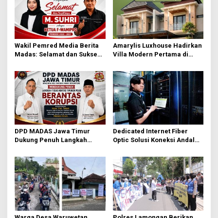
g
a
t
Wakil Pemred Media Berita
⁠Amarylis Luxhouse Hadirkan
i
Madas: Selamat dan Sukses
Villa Modern Pertama di
o
untuk M. Suhri di Periode
Lamongan, Lengkap dengan
Ketiga F-Wamipro
Private Pool
n
DPD MADAS Jawa Timur
Dedicated Internet Fiber
Dukung Penuh Langkah
Optic Solusi Koneksi Andal
Tegas Kortas Tipidkor POLRI
Perusahaan
Berantas Korupsi
Warga Desa Waruwetan
Polres Lamongan Berikan