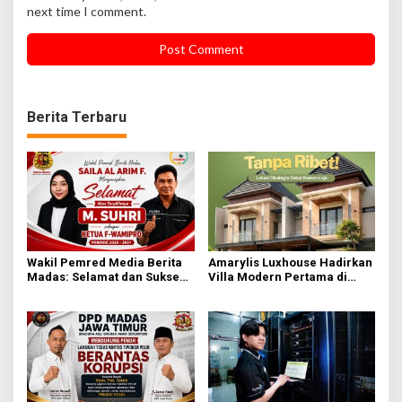
next time I comment.
Berita Terbaru
Wakil Pemred Media Berita
⁠Amarylis Luxhouse Hadirkan
Madas: Selamat dan Sukses
Villa Modern Pertama di
untuk M. Suhri di Periode
Lamongan, Lengkap dengan
Ketiga F-Wamipro
Private Pool