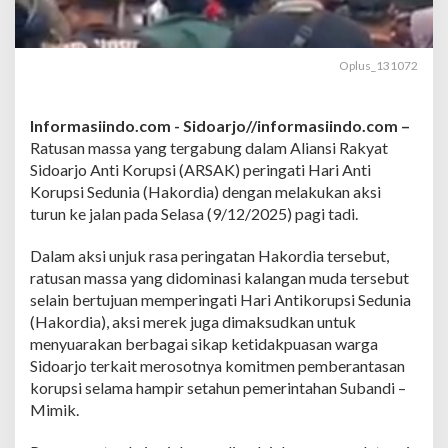
i
a
A
l
Oplus_131072
i
a
n
Informasiindo.com -
Sidoarjo//informasiindo.com –
s
Ratusan massa yang tergabung dalam Aliansi Rakyat
i
R
Sidoarjo Anti Korupsi (ARSAK) peringati Hari Anti
a
Korupsi Sedunia (Hakordia) dengan melakukan aksi
k
turun ke jalan pada Selasa (9/12/2025) pagi tadi.
y
a
Dalam aksi unjuk rasa peringatan Hakordia tersebut,
t
S
ratusan massa yang didominasi kalangan muda tersebut
i
selain bertujuan memperingati Hari Antikorupsi Sedunia
d
(Hakordia), aksi merek juga dimaksudkan untuk
o
menyuarakan berbagai sikap ketidakpuasan warga
a
r
Sidoarjo terkait merosotnya komitmen pemberantasan
j
korupsi selama hampir setahun pemerintahan Subandi –
o
Mimik.
A
n