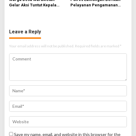
Gelar Aksi Tuntut Kepala
Pelayanan Pengamanan
Desa serta Dua Perangkat
Terhadap Aksi Unjuk Rasa PC
Desa
PMII di DPRD
Leave a Reply
Your email address will not be published.
Required fields are marked
*
Save my name, email, and website in this browser for the