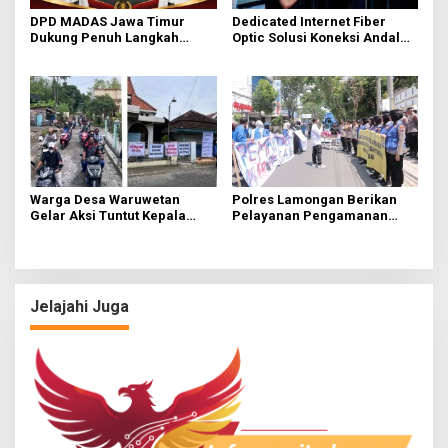
DPD MADAS Jawa Timur
Dedicated Internet Fiber
Dukung Penuh Langkah
Optic Solusi Koneksi Andal
Tegas Kortas Tipidkor POLRI
Perusahaan
Berantas Korupsi
Warga Desa Waruwetan
Polres Lamongan Berikan
Gelar Aksi Tuntut Kepala
Pelayanan Pengamanan
Desa serta Dua Perangkat
Terhadap Aksi Unjuk Rasa PC
Desa
PMII di DPRD
Jelajahi Juga