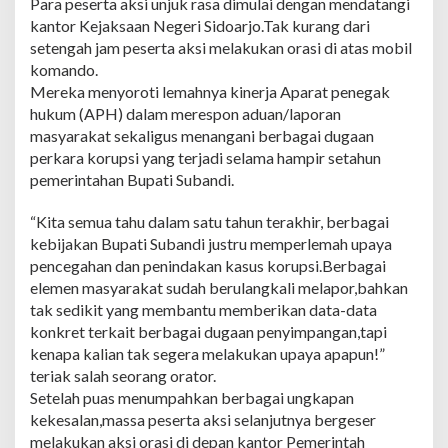
Para peserta aksi unjuk rasa dimulai dengan mendatangi
t
i
kantor Kejaksaan Negeri Sidoarjo.Tak kurang dari
K
setengah jam peserta aksi melakukan orasi di atas mobil
o
komando.
r
Mereka menyoroti lemahnya kinerja Aparat penegak
u
hukum (APH) dalam merespon aduan/laporan
p
s
masyarakat sekaligus menangani berbagai dugaan
i
perkara korupsi yang terjadi selama hampir setahun
G
pemerintahan Bupati Subandi.
e
l
“Kita semua tahu dalam satu tahun terakhir, berbagai
a
r
kebijakan Bupati Subandi justru memperlemah upaya
U
pencegahan dan penindakan kasus korupsi.Berbagai
n
elemen masyarakat sudah berulangkali melapor,bahkan
j
tak sedikit yang membantu memberikan data-data
u
k
konkret terkait berbagai dugaan penyimpangan,tapi
R
kenapa kalian tak segera melakukan upaya apapun!”
a
teriak salah seorang orator.
s
Setelah puas menumpahkan berbagai ungkapan
a
kekesalan,massa peserta aksi selanjutnya bergeser
melakukan aksi orasi di depan kantor Pemerintah