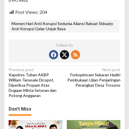
Post Views:
204
Momen Hari Anti Korupsi Sedunia Aliansi Rakyat Sidoarjo
Anti Korupsi Gelar Unjuk Rasa
Follow Us
P
Previous post
Next post
Kapolres Tuban AKBP
Forkopimcam Sekaran Hadiri
o
William Tanasale Dicopot,
Pembukaan Ujian Penjaringan
Diperiksa Propam Atas
Perangkat Desa Trosono
s
Dugaan Minta Setoran dan
t
Potong Anggaran
n
Don't Miss
a
v
i