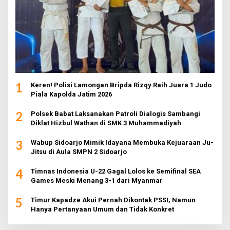
1
Keren! Polisi Lamongan Bripda Rizqy Raih Juara 1 Judo
Piala Kapolda Jatim 2026
2
Polsek Babat Laksanakan Patroli Dialogis Sambangi
Diklat Hizbul Wathan di SMK 3 Muhammadiyah
3
Wabup Sidoarjo Mimik Idayana Membuka Kejuaraan Ju-
Jitsu di Aula SMPN 2 Sidoarjo
4
Timnas Indonesia U-22 Gagal Lolos ke Semifinal SEA
Games Meski Menang 3-1 dari Myanmar
5
Timur Kapadze Akui Pernah Dikontak PSSI, Namun
Hanya Pertanyaan Umum dan Tidak Konkret