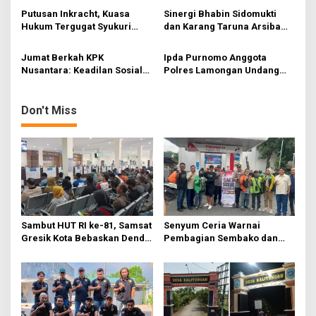
t
Terima Resmi
Putusan Inkracht, Kuasa
Sinergi Bhabin Sidomukti
i
Hukum Tergugat Syukuri
dan Karang Taruna Arsiba
Kemenangan di PN Jember
Sukseskan HUT Ke-81 RI
o
Jumat Berkah KPK
Ipda Purnomo Anggota
n
Nusantara: Keadilan Sosial
Polres Lamongan Undang
Dimulai dari Distribusi
Pelaku Rentenir Guna
Empati
Menyelesaikan Hutang
Warga Lopang Kecamatan
Don't Miss
Kembangbahu
Sambut HUT RI ke-81, Samsat
Senyum Ceria Warnai
Gresik Kota Bebaskan Denda
Pembagian Sembako dan
Pajak dan Progresif
BBM Gratis bagi Warga
Gresik