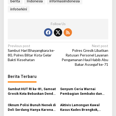
berita
Indonesia
informasiindonesia
infoterkini
Follow Us
P
Previous post
Next post
Sambut Hari Bhayangkara ke-
Polres Gresik Libatkan
o
80, Polres Blitar Kota Gelar
Ratusan Personel Layanan
Bakti Kesehatan
Pengamanan Haul Habib Abu
s
Bakar Assegaf ke-71
t
n
Berita Terbaru
a
v
Sambut HUT RI ke-81, Samsat
Senyum Ceria Warnai
Gresik Kota Bebaskan Denda
Pembagian Sembako dan
i
Pajak dan Progresif
BBM Gratis bagi Warga
Gresik
g
Oknum Polisi Bunuh Nenek di
Aktivis Lamongan Kawal
Deli Serdang Hanya Karena
Kasus Kades Brengkok,
a
Ini….
Kejari Terbitkan Tanda