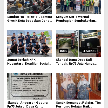
Sambut HUT RI ke-81, Samsat
Senyum Ceria Warnai
Gresik Kota Bebaskan Denda
Pembagian Sembako dan
Pajak dan Progresif
BBM Gratis bagi Warga
Gresik
Jumat Berkah KPK
Skandal Dana Desa Kali
Nusantara: Keadilan Sosial
Tengah: Rp75 Juta Hanya
Dimulai dari Distribusi
untuk Tambahan Relief dan
Empati
Sayap Gapura, Kades Akui
Tak Tahu Detail
Skandal Anggaran Gapura
Suntik Semangat Pelajar, Tim
Rp75 Juta di Desa Kali
Purnomo Belajar Baik