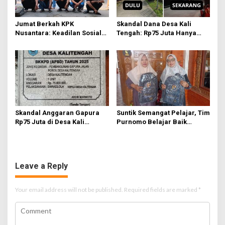
Jumat Berkah KPK
Skandal Dana Desa Kali
Nusantara: Keadilan Sosial
Tengah: Rp75 Juta Hanya
Dimulai dari Distribusi
untuk Tambahan Relief dan
Empati
Sayap Gapura, Kades Akui
Tak Tahu Detail
Skandal Anggaran Gapura
Suntik Semangat Pelajar, Tim
Rp75 Juta di Desa Kali
Purnomo Belajar Baik
Tengah Terungkap,
Salurkan 1.000 Tas Gratis
Wartawan Temukan
untuk Siswa Yatim dan
Kejanggalan
Dhuafa di Lamongan
Leave a Reply
Your email address will not be published.
Required fields are marked
*