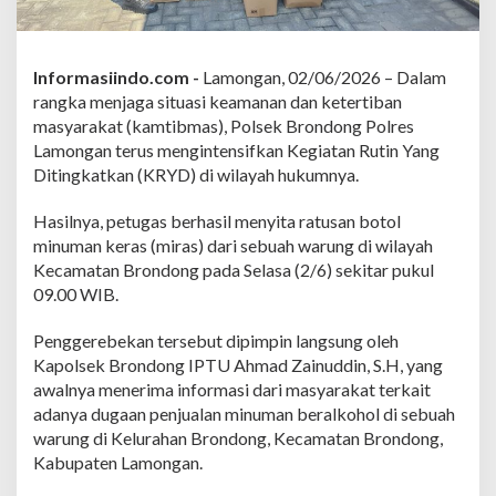
a
S
i
m
Informasiindo.com -
Lamongan, 02/06/2026 – Dalam
p
rangka menjaga situasi keamanan dan ketertiban
a
n
masyarakat (kamtibmas), Polsek Brondong Polres
R
Lamongan terus mengintensifkan Kegiatan Rutin Yang
a
Ditingkatkan (KRYD) di wilayah hukumnya.
t
u
Hasilnya, petugas berhasil menyita ratusan botol
s
a
minuman keras (miras) dari sebuah warung di wilayah
n
Kecamatan Brondong pada Selasa (2/6) sekitar pukul
B
09.00 WIB.
o
t
Penggerebekan tersebut dipimpin langsung oleh
o
l
Kapolsek Brondong IPTU Ahmad Zainuddin, S.H, yang
M
awalnya menerima informasi dari masyarakat terkait
i
adanya dugaan penjualan minuman beralkohol di sebuah
r
warung di Kelurahan Brondong, Kecamatan Brondong,
a
Kabupaten Lamongan.
s
,