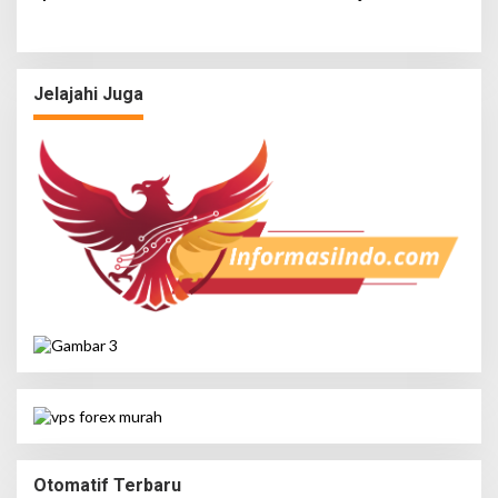
Tengah Terungkap,
Salurkan 1.000 Tas Gratis
Wartawan Temukan
untuk Siswa Yatim dan
Kejanggalan
Dhuafa di Lamongan
Jelajahi Juga
Otomatif Terbaru