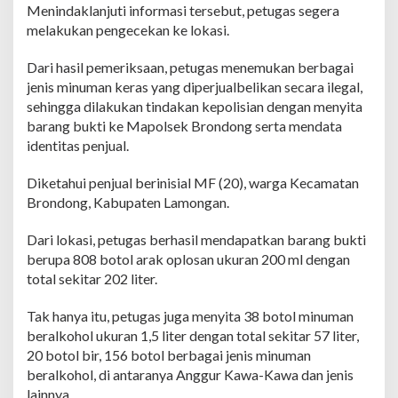
P
Menindaklanjuti informasi tersebut, petugas segera
o
melakukan pengecekan ke lokasi.
l
i
Dari hasil pemeriksaan, petugas menemukan berbagai
s
i
jenis minuman keras yang diperjualbelikan secara ilegal,
L
sehingga dilakukan tindakan kepolisian dengan menyita
a
barang bukti ke Mapolsek Brondong serta mendata
n
identitas penjual.
g
s
u
Diketahui penjual berinisial MF (20), warga Kecamatan
n
Brondong, Kabupaten Lamongan.
g
B
Dari lokasi, petugas berhasil mendapatkan barang bukti
e
berupa 808 botol arak oplosan ukuran 200 ml dengan
r
t
total sekitar 202 liter.
i
n
Tak hanya itu, petugas juga menyita 38 botol minuman
d
beralkohol ukuran 1,5 liter dengan total sekitar 57 liter,
a
20 botol bir, 156 botol berbagai jenis minuman
k
beralkohol, di antaranya Anggur Kawa-Kawa dan jenis
lainnya