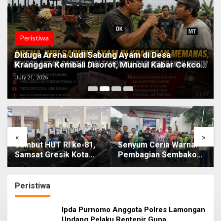
Peristiwa
Diduga Arena Judi Sabung Ayam di Desa
Kranggan Kembali Disorot, Muncul Kabar Cekcok
Antar Panitia
July 21, 2026
«
»
Sambut HUT RI ke-81,
Senyum Ceria Warnai
Samsat Gresik Kota
Pembagian Sembako
Bebaskan Denda Pajak
dan BBM Gratis bagi
dan Progresif
Warga Gresik
Peristiwa
Ipda Purnomo Anggota Polres Lamongan
Undang Pelaku Rentenir Guna