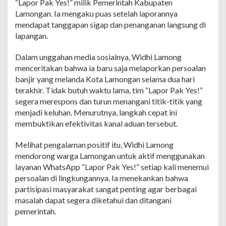
“Lapor Pak Yes!” milik Pemerintah Kabupaten
g
Lamongan. Ia mengaku puas setelah laporannya
P
mendapat tanggapan sigap dan penanganan langsung di
u
j
lapangan.
i
K
Dalam unggahan media sosialnya, Widhi Lamong
e
menceritakan bahwa ia baru saja melaporkan persoalan
c
banjir yang melanda Kota Lamongan selama dua hari
e
p
terakhir. Tidak butuh waktu lama, tim “Lapor Pak Yes!”
a
segera merespons dan turun menangani titik-titik yang
t
menjadi keluhan. Menurutnya, langkah cepat ini
a
membuktikan efektivitas kanal aduan tersebut.
n
T
i
Melihat pengalaman positif itu, Widhi Lamong
n
mendorong warga Lamongan untuk aktif menggunakan
d
layanan WhatsApp “Lapor Pak Yes!” setiap kali menemui
a
persoalan di lingkungannya. Ia menekankan bahwa
k
L
partisipasi masyarakat sangat penting agar berbagai
a
masalah dapat segera diketahui dan ditangani
n
pemerintah.
j
u