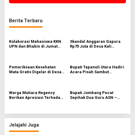
Berita Terbaru
Kolaborasi Mahasiswa KKN
Skandal Anggaran Gapura
UPN dan Bhabin di Jumat
Rp75 Juta di Desa Kali
Bersih
Tengah Terungkap,
Wartawan Temukan
Kejanggalan
Pemeriksaan Kesehatan
Bupati Tapanuli Utara Hadiri
Mata Gratis Digelar di Desa
Acara Pisah Sambut
Menganti, Operasi Katarak
Komandan Kodim 0210
Tanpa Biaya Bagi Warga
Kurang Mampu
Warga Mutiara Regency
Bupati Jombang Pecat
Berikan Apresiasi Terhadap
Sepihak Dua Guru ASN –
Sikap Anggota DPRD
LBHAM Turun Tangan
kabupaten Sidoarjo
Jelajahi Juga