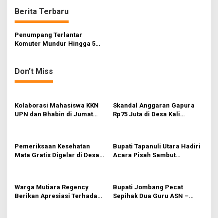
n
Berita Terbaru
a
v
Penumpang Terlantar
Komuter Mundur Hingga 5
i
Jam Ada Yang Membawa
Bayi
g
Don't Miss
a
t
i
Kolaborasi Mahasiswa KKN
Skandal Anggaran Gapura
UPN dan Bhabin di Jumat
Rp75 Juta di Desa Kali
o
Bersih
Tengah Terungkap,
n
Wartawan Temukan
Kejanggalan
Pemeriksaan Kesehatan
Bupati Tapanuli Utara Hadiri
Mata Gratis Digelar di Desa
Acara Pisah Sambut
Menganti, Operasi Katarak
Komandan Kodim 0210
Tanpa Biaya Bagi Warga
Kurang Mampu
Warga Mutiara Regency
Bupati Jombang Pecat
Berikan Apresiasi Terhadap
Sepihak Dua Guru ASN –
Sikap Anggota DPRD
LBHAM Turun Tangan
kabupaten Sidoarjo