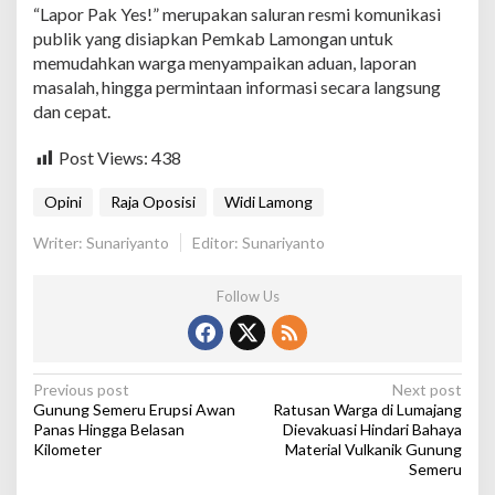
“Lapor Pak Yes!” merupakan saluran resmi komunikasi
t
L
publik yang disiapkan Pemkab Lamongan untuk
a
memudahkan warga menyampaikan aduan, laporan
y
masalah, hingga permintaan informasi secara langsung
a
dan cepat.
n
a
n
Post Views:
438
“
L
Opini
Raja Oposisi
Widi Lamong
a
p
Writer: Sunariyanto
Editor: Sunariyanto
o
r
P
Follow Us
a
k
Y
e
P
Previous post
Next post
s
Gunung Semeru Erupsi Awan
Ratusan Warga di Lumajang
!
o
Panas Hingga Belasan
Dievakuasi Hindari Bahaya
”
Kilometer
Material Vulkanik Gunung
s
Semeru
t