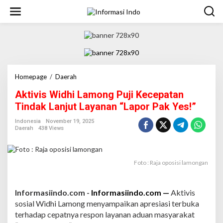
S
k
i
p
t
o
c
o
n
Homepage
/
Daerah
A
t
k
Aktivis Widhi Lamong Puji Kecepatan
e
t
n
i
Tindak Lanjut Layanan “Lapor Pak Yes!”
t
v
i
Indonesia
November 19, 2025
Daerah
438 Views
s
W
i
d
Foto : Raja oposisi lamongan
h
i
L
Informasiindo.com -
Informasiindo.com —
Aktivis
a
m
sosial Widhi Lamong menyampaikan apresiasi terbuka
o
terhadap cepatnya respon layanan aduan masyarakat
n