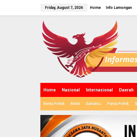
S
k
Friday, August 7, 2026
Home
Info Lamongan
i
p
t
o
c
o
n
t
e
n
t
Home
Nasional
Internasional
Daerah
Berita Politik
Mobil
Daihatsu
Partai Politik
S