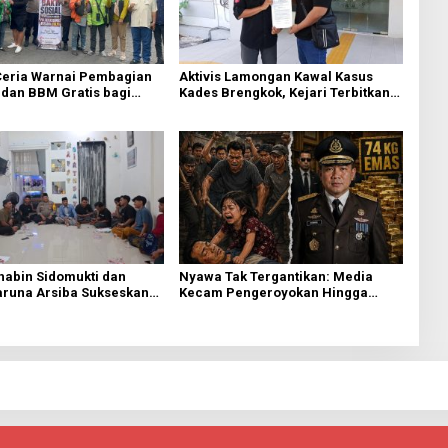
eria Warnai Pembagian
Aktivis Lamongan Kawal Kasus
dan BBM Gratis bagi
Kades Brengkok, Kejari Terbitkan
esik
Tanda Terima Resmi
habin Sidomukti dan
Nyawa Tak Tergantikan: Media
aruna Arsiba Sukseskan
Kecam Pengeroyokan Hingga
 RI
Tewas di Tabanan, Ayam Tak
Sebanding dengan Jiwa