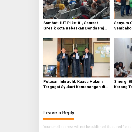
g
a
t
Sambut HUT RI ke-81, Samsat
Senyum C
Gresik Kota Bebaskan Denda Pajak
Sembako 
i
dan Progresif
Warga Gr
o
n
Putusan Inkracht, Kuasa Hukum
Sinergi B
Tergugat Syukuri Kemenangan di
Karang T
PN Jember
HUT Ke-81
Leave a Reply
Your email address will not be published.
Required field