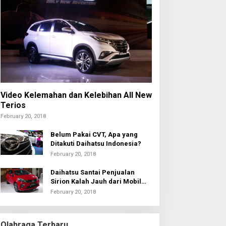
Video Kelemahan dan Kelebihan All New
Terios
February 20, 2018
Belum Pakai CVT, Apa yang
Ditakuti Daihatsu Indonesia?
February 20, 2018
Daihatsu Santai Penjualan
Sirion Kalah Jauh dari Mobil
LCGC
February 20, 2018
Olahraga Terbaru