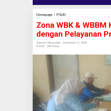
Homepage
/
POLRI
Z
o
Zona WBK & WBBM Ke
n
a
dengan Pelayanan P
W
B
K
Zamroni Nasrullah
December 11, 2025
&
POLRI
245 Views
W
B
B
M
K
e
c
.
S
e
k
a
r
a