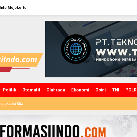
Info Mojokerto
Politik
Otomatif
Olahraga
Ekonomi
Opini
TNI
POLR
epakbola Kita