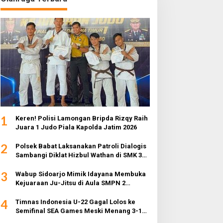
1
Keren! Polisi Lamongan Bripda Rizqy Raih
Juara 1 Judo Piala Kapolda Jatim 2026
2
Polsek Babat Laksanakan Patroli Dialogis
Sambangi Diklat Hizbul Wathan di SMK 3
Muhammadiyah
3
Wabup Sidoarjo Mimik Idayana Membuka
Kejuaraan Ju-Jitsu di Aula SMPN 2
Sidoarjo
4
Timnas Indonesia U-22 Gagal Lolos ke
Semifinal SEA Games Meski Menang 3-1
dari Myanmar