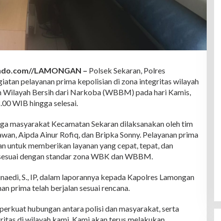
indo.com//LAMONGAN –
Polsek Sekaran, Polres
atan pelayanan prima kepolisian di zona integritas wilayah
 Wilayah Bersih dari Narkoba (WBBM) pada hari Kamis,
.00 WIB hingga selesai.
rga masyarakat Kecamatan Sekaran dilaksanakan oleh tim
nawan, Aipda Ainur Rofiq, dan Bripka Sonny. Pelayanan prima
n untuk memberikan layanan yang cepat, tepat, dan
 sesuai dengan standar zona WBK dan WBBM.
aedi, S., IP, dalam laporannya kepada Kapolres Lamongan
 prima telah berjalan sesuai rencana.
perkuat hubungan antara polisi dan masyarakat, serta
itas di wilayah kami. Kami akan terus melakukan