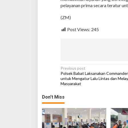
n
pelayanan prima secara teratur un
a
n
(ZM)
P
r
i
Post Views:
245
m
a
P
o
l
s
e
P
Previous post
k
Polsek Babat Laksanakan Commander
o
untuk Mengatur Lalu Lintas dan Melay
Masyarakat
s
t
Don't Miss
n
a
v
i