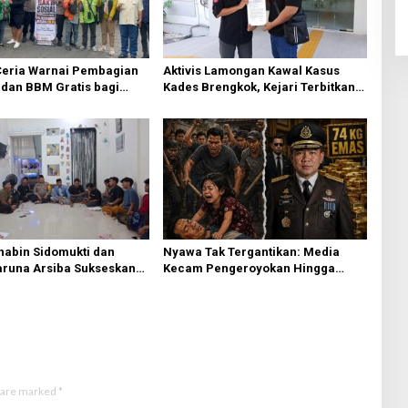
eria Warnai Pembagian
Aktivis Lamongan Kawal Kasus
dan BBM Gratis bagi
Kades Brengkok, Kejari Terbitkan
esik
Tanda Terima Resmi
habin Sidomukti dan
Nyawa Tak Tergantikan: Media
aruna Arsiba Sukseskan
Kecam Pengeroyokan Hingga
 RI
Tewas di Tabanan, Ayam Tak
Sebanding dengan Jiwa
s are marked
*