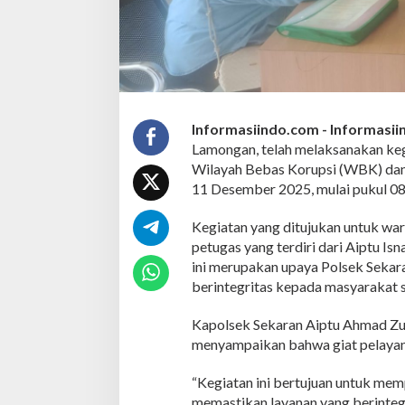
n
D
i
t
i
n
g
k
Informasiindo.com -
Informasi
a
Lamongan, telah melaksanakan kegi
t
Wilayah Bebas Korupsi (WBK) dan
k
a
11 Desember 2025, mulai pukul 08
n
d
Kegiatan yang ditujukan untuk wa
e
petugas yang terdiri dari Aiptu Is
n
ini merupakan upaya Polsek Sekara
g
a
berintegritas kepada masyarakat
n
P
Kapolsek Sekaran Aiptu Ahmad Zun
e
menyampaikan bahwa giat pelayanan
l
a
y
“Kegiatan ini bertujuan untuk mem
a
memastikan layanan yang berintegr