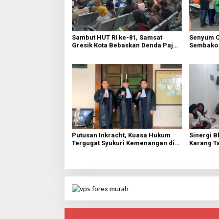
Sambut HUT RI ke-81, Samsat
Senyum C
Gresik Kota Bebaskan Denda Pajak
Sembako 
dan Progresif
Warga Gr
Putusan Inkracht, Kuasa Hukum
Sinergi B
Tergugat Syukuri Kemenangan di
Karang T
PN Jember
HUT Ke-81