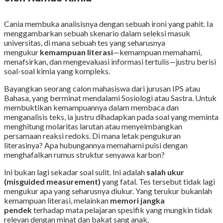
Cania membuka analisisnya dengan sebuah ironi yang pahit. Ia
menggambarkan sebuah skenario dalam seleksi masuk
universitas, di mana sebuah tes yang seharusnya
mengukur
kemampuan literasi
—kemampuan memahami,
menafsirkan, dan mengevaluasi informasi tertulis—justru berisi
soal-soal kimia yang kompleks.
Bayangkan seorang calon mahasiswa dari jurusan IPS atau
Bahasa, yang berminat mendalami Sosiologi atau Sastra. Untuk
membuktikan kemampuannya dalam membaca dan
menganalisis teks, ia justru dihadapkan pada soal yang meminta
menghitung molaritas larutan atau menyeimbangkan
persamaan reaksi redoks. Di mana letak pengukuran
literasinya? Apa hubungannya memahami puisi dengan
menghafalkan rumus struktur senyawa karbon?
Ini bukan lagi sekadar soal sulit. Ini adalah
salah ukur
(misguided measurement)
yang fatal. Tes tersebut tidak lagi
mengukur apa yang seharusnya diukur. Yang terukur bukanlah
kemampuan literasi, melainkan
memori jangka
pendek
terhadap mata pelajaran spesifik yang mungkin tidak
relevan dengan minat dan bakat sang anak.