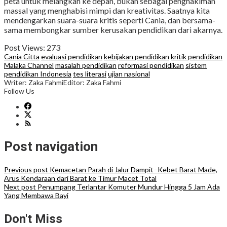
peta untuk melangkah ke depan, bukan sebagai penghakiman
massal yang menghabisi mimpi dan kreativitas. Saatnya kita
mendengarkan suara-suara kritis seperti Cania, dan bersama-
sama membongkar sumber kerusakan pendidikan dari akarnya.
Post Views:
273
Cania Citta
evaluasi pendidikan
kebijakan pendidikan
kritik pendidikan
Malaka Channel
masalah pendidikan
reformasi pendidikan
sistem
pendidikan Indonesia
tes literasi
ujian nasional
Writer: Zaka Fahmi
Editor: Zaka Fahmi
Follow Us
Post navigation
Previous post
Kemacetan Parah di Jalur Dampit–Kebet Barat Made,
Arus Kendaraan dari Barat ke Timur Macet Total
Next post
Penumpang Terlantar Komuter Mundur Hingga 5 Jam Ada
Yang Membawa Bayi
Don't Miss