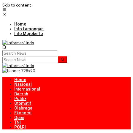
Skip to content
Home
Info Lamongan
Info Mojokerto
Home
Nasional
Internasional
Daerah
Politik
Otomatif
Olahraga
Ekonomi
Opini
TNI
POLRI