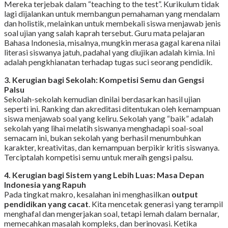
Mereka terjebak dalam “teaching to the test”. Kurikulum tidak
lagi dijalankan untuk membangun pemahaman yang mendalam
dan holistik, melainkan untuk membekali siswa menjawab jenis
soal ujian yang salah kaprah tersebut. Guru mata pelajaran
Bahasa Indonesia, misalnya, mungkin merasa gagal karena nilai
literasi siswanya jatuh, padahal yang diujikan adalah kimia. Ini
adalah pengkhianatan terhadap tugas suci seorang pendidik.
3. Kerugian bagi Sekolah: Kompetisi Semu dan Gengsi
Palsu
Sekolah-sekolah kemudian dinilai berdasarkan hasil ujian
seperti ini. Ranking dan akreditasi ditentukan oleh kemampuan
siswa menjawab soal yang keliru. Sekolah yang “baik” adalah
sekolah yang lihai melatih siswanya menghadapi soal-soal
semacam ini, bukan sekolah yang berhasil menumbuhkan
karakter, kreativitas, dan kemampuan berpikir kritis siswanya.
Terciptalah kompetisi semu untuk meraih gengsi palsu.
4. Kerugian bagi Sistem yang Lebih Luas: Masa Depan
Indonesia yang Rapuh
Pada tingkat makro, kesalahan ini menghasilkan
output
pendidikan yang cacat
. Kita mencetak generasi yang terampil
menghafal dan mengerjakan soal, tetapi lemah dalam bernalar,
memecahkan masalah kompleks, dan berinovasi. Ketika