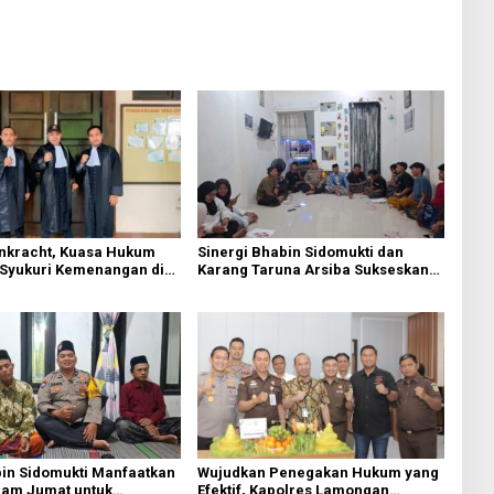
Inkracht, Kuasa Hukum
Sinergi Bhabin Sidomukti dan
 Syukuri Kemenangan di
Karang Taruna Arsiba Sukseskan
er
HUT Ke-81 RI
in Sidomukti Manfaatkan
Wujudkan Penegakan Hukum yang
lam Jumat untuk
Efektif, Kapolres Lamongan