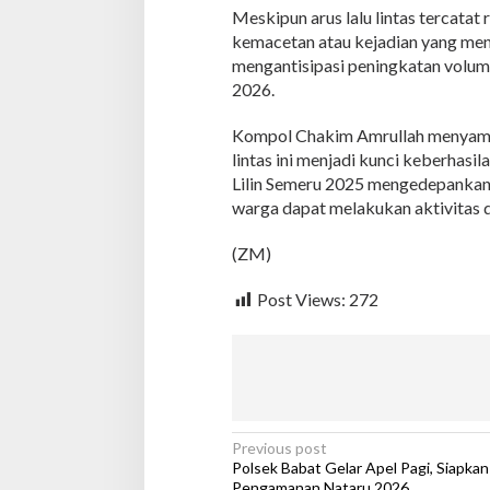
i
Meskipun arus lalu lintas tercatat
L
kemacetan atau kejadian yang meng
i
mengantisipasi peningkatan volum
l
2026.
i
n
S
Kompol Chakim Amrullah menyampai
e
lintas ini menjadi kunci keberhas
m
Lilin Semeru 2025 mengedepankan 
e
warga dapat melakukan aktivitas 
r
u
2
(ZM)
0
2
Post Views:
272
5
P
Previous post
Polsek Babat Gelar Apel Pagi, Siapkan
o
Pengamanan Nataru 2026