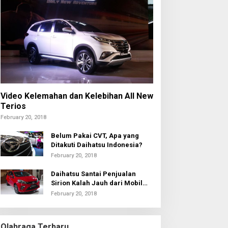
Video Kelemahan dan Kelebihan All New
Terios
February 20, 2018
Belum Pakai CVT, Apa yang
Ditakuti Daihatsu Indonesia?
February 20, 2018
Daihatsu Santai Penjualan
Sirion Kalah Jauh dari Mobil
LCGC
February 20, 2018
Olahraga Terbaru