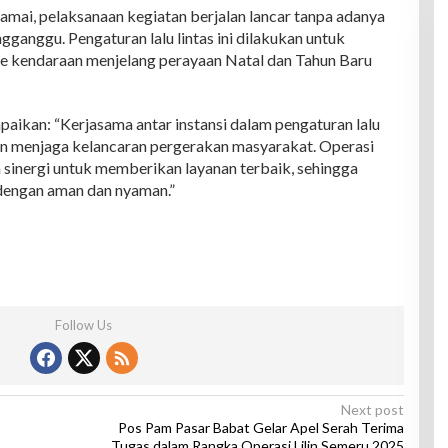
 ramai, pelaksanaan kegiatan berjalan lancar tanpa adanya
ganggu. Pengaturan lalu lintas ini dilakukan untuk
e kendaraan menjelang perayaan Natal dan Tahun Baru
kan: “Kerjasama antar instansi dalam pengaturan lalu
ilan menjaga kelancaran pergerakan masyarakat. Operasi
sinergi untuk memberikan layanan terbaik, sehingga
dengan aman dan nyaman.”
Follow Us
Next post
Pos Pam Pasar Babat Gelar Apel Serah Terima
Tugas dalam Rangka Operasi Lilin Semeru 2025