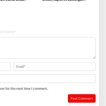
n Pesan Kamtibmas
Perkuat Sinergi dengan Kajari
Lamongan
s are marked
*
ser for the next time I comment.