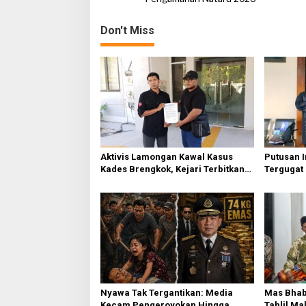
s
Don't Miss
t
n
a
v
i
g
a
Aktivis Lamongan Kawal Kasus
Putusan 
t
Kades Brengkok, Kejari Terbitkan
Tergugat
Tanda Terima Resmi
PN Jemb
i
o
n
Nyawa Tak Tergantikan: Media
Mas Bhab
Kecam Pengeroyokan Hingga
Tahlil Ma