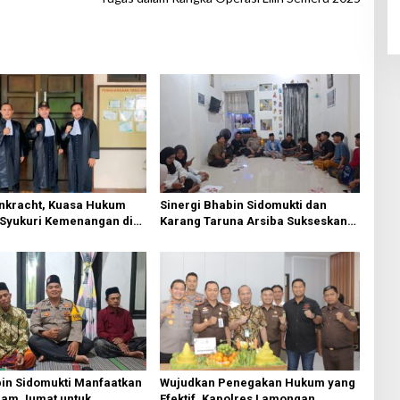
Inkracht, Kuasa Hukum
Sinergi Bhabin Sidomukti dan
 Syukuri Kemenangan di
Karang Taruna Arsiba Sukseskan
er
HUT Ke-81 RI
in Sidomukti Manfaatkan
Wujudkan Penegakan Hukum yang
lam Jumat untuk
Efektif, Kapolres Lamongan