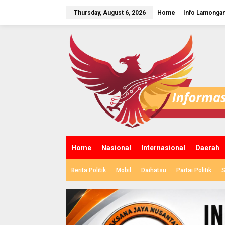
S
k
Thursday, August 6, 2026
Home
Info Lamonga
i
p
t
o
c
o
n
t
e
n
t
Home
Nasional
Internasional
Daerah
Berita Politik
Mobil
Daihatsu
Partai Politik
S