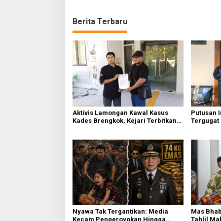
Berita Terbaru
Aktivis Lamongan Kawal Kasus
Putusan 
Kades Brengkok, Kejari Terbitkan
Tergugat
Tanda Terima Resmi
PN Jemb
Nyawa Tak Tergantikan: Media
Mas Bhab
Kecam Pengeroyokan Hingga
Tahlil Ma