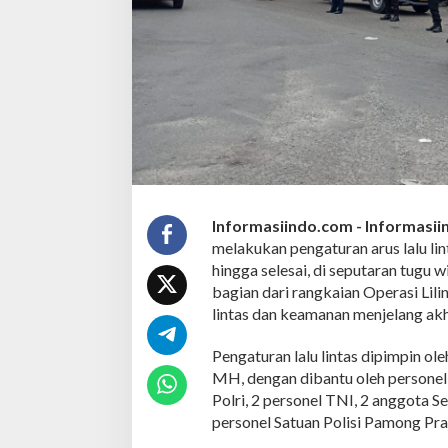
l
u
L
i
n
t
a
s
d
a
l
a
m
Informasiindo.com -
Informasi
R
melakukan pengaturan arus lalu li
a
hingga selesai, di seputaran tugu
n
bagian dari rangkaian Operasi Lil
g
lintas dan keamanan menjelang akh
k
a
O
Pengaturan lalu lintas dipimpin 
p
MH, dengan dibantu oleh personel 
e
Polri, 2 personel TNI, 2 anggota 
r
personel Satuan Polisi Pamong Praj
a
s