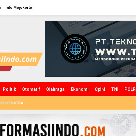
n
Info Mojokerto
Politik
Otomatif
Olahraga
Ekonomi
Opini
TNI
POLR
epakbola Kita