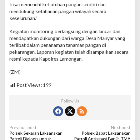
K
bisa memenuhi kebutuhan pangan sendiri dan
e
mendukung ketahanan pangan wilayah secara
t
keseluruhan.”
a
h
a
Kegiatan monitoring berlangsung dengan lancar dan
n
mendapatkan dukungan dari warga Desa Manyar yang
a
terlibat dalam penanaman tanaman pangan di
n
pekarangan. Laporan kegiatan telah disampaikan secara
P
a
resmi kepada Kapolres Lamongan.
n
g
(ZM)
a
n
Post Views:
199
d
i
K
Follow Us
e
c
a
m
a
P
Previous post
Next post
t
Polsek Sekaran Laksanakan
Polsek Babat Laksanakan
o
a
Patroli Dialogis untuk
Patroli Antisipasi Banjir, TMA