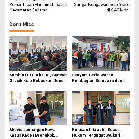
n
Pemantapan Harkamtibmas di
Sungai Bengawan Solo Stabil
s
S
Kecamatan Sekaran
di 6,40 Mdpl
t
e
k
n
Don't Miss
a
r
a
a
v
n
i
g
a
t
Sambut HUT RI ke-81, Samsat
Senyum Ceria Warnai
Gresik Kota Bebaskan Denda
Pembagian Sembako dan
i
Pajak dan Progresif
BBM Gratis bagi Warga
o
Gresik
n
Aktivis Lamongan Kawal
Putusan Inkracht, Kuasa
Kasus Kades Brengkok,
Hukum Tergugat Syukuri