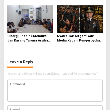
Kejari Terbitkan Tanda
Kemenangan di PN Jember
Terima Resmi
Sinergi Bhabin Sidomukti
Nyawa Tak Tergantikan:
dan Karang Taruna Arsiba
Media Kecam Pengeroyokan
Sukseskan HUT Ke-81 RI
Hingga Tewas di Tabanan,
Ayam Tak Sebanding dengan
Jiwa
Leave a Reply
Your email address will not be published.
Required fields are marked
*