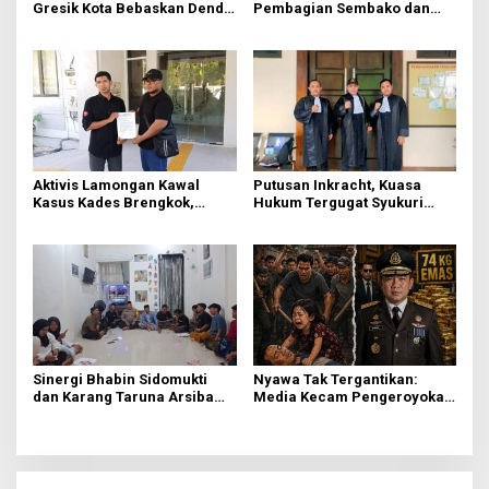
Gresik Kota Bebaskan Denda
Pembagian Sembako dan
Pajak dan Progresif
BBM Gratis bagi Warga
Gresik
Aktivis Lamongan Kawal
Putusan Inkracht, Kuasa
Kasus Kades Brengkok,
Hukum Tergugat Syukuri
Kejari Terbitkan Tanda
Kemenangan di PN Jember
Terima Resmi
Sinergi Bhabin Sidomukti
Nyawa Tak Tergantikan:
dan Karang Taruna Arsiba
Media Kecam Pengeroyokan
Sukseskan HUT Ke-81 RI
Hingga Tewas di Tabanan,
Ayam Tak Sebanding dengan
Jiwa