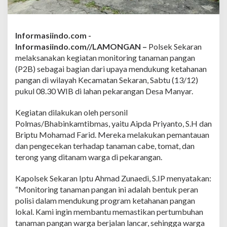
o
r
i
n
Informasiindo.com -
g
Informasiindo.com//LAMONGAN –
Polsek Sekaran
T
a
melaksanakan kegiatan monitoring tanaman pangan
n
(P2B) sebagai bagian dari upaya mendukung ketahanan
a
pangan di wilayah Kecamatan Sekaran, Sabtu (13/12)
m
pukul 08.30 WIB di lahan pekarangan Desa Manyar.
a
n
P
Kegiatan dilakukan oleh personil
a
Polmas/Bhabinkamtibmas, yaitu Aipda Priyanto, S.H dan
n
Briptu Mohamad Farid. Mereka melakukan pemantauan
g
dan pengecekan terhadap tanaman cabe, tomat, dan
a
terong yang ditanam warga di pekarangan.
n
,
D
Kapolsek Sekaran Iptu Ahmad Zunaedi, S.IP menyatakan:
u
“Monitoring tanaman pangan ini adalah bentuk peran
k
polisi dalam mendukung program ketahanan pangan
u
lokal. Kami ingin membantu memastikan pertumbuhan
n
g
tanaman pangan warga berjalan lancar, sehingga warga