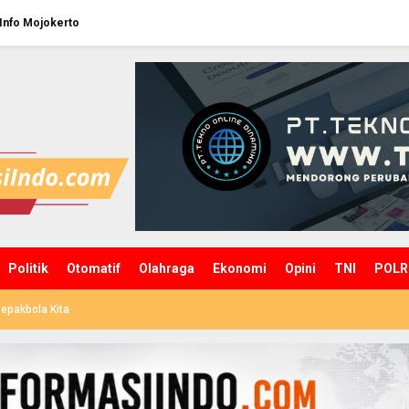
Info Mojokerto
Politik
Otomatif
Olahraga
Ekonomi
Opini
TNI
POLR
epakbola Kita