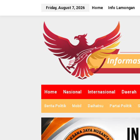
S
k
Friday, August 7, 2026
Home
Info Lamongan
i
p
t
o
c
o
n
t
e
n
t
Home
Nasional
Internasional
Daerah
Berita Politik
Mobil
Daihatsu
Partai Politik
S