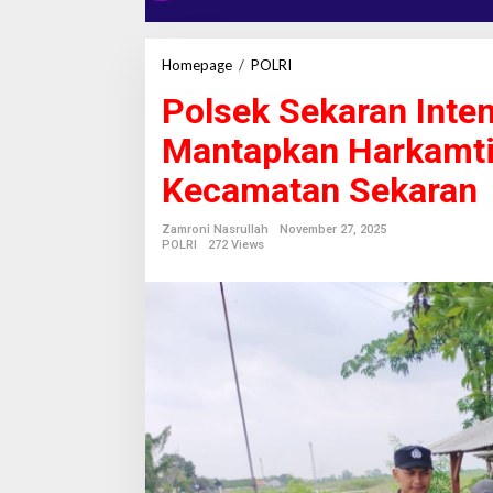
Homepage
/
POLRI
P
o
Polsek Sekaran Inten
l
s
Mantapkan Harkamti
e
k
Kecamatan Sekaran
S
e
k
Zamroni Nasrullah
November 27, 2025
a
POLRI
272 Views
r
a
n
I
n
t
e
n
s
i
f
k