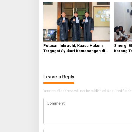
i
o
n
Putusan Inkracht, Kuasa Hukum
Sinergi B
Tergugat Syukuri Kemenangan di
Karang T
PN Jember
HUT Ke-81
Leave a Reply
Your email address will not be published.
Required field