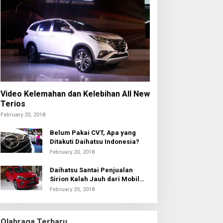
Video Kelemahan dan Kelebihan All New
Terios
February 20, 2018
Belum Pakai CVT, Apa yang
Ditakuti Daihatsu Indonesia?
February 20, 2018
Daihatsu Santai Penjualan
Sirion Kalah Jauh dari Mobil
LCGC
February 20, 2018
Olahraga Terbaru