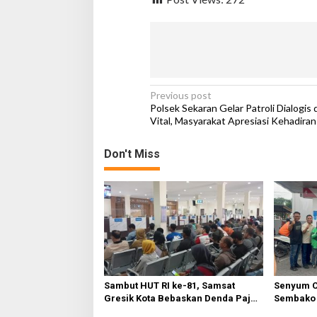
c
a
m
a
t
a
n
P
Previous post
S
Polsek Sekaran Gelar Patroli Dialogis
e
o
Vital, Masyarakat Apresiasi Kehadiran 
k
s
a
r
Don't Miss
t
a
n
n
a
v
i
g
a
Sambut HUT RI ke-81, Samsat
Senyum C
t
Gresik Kota Bebaskan Denda Pajak
Sembako 
dan Progresif
Warga Gr