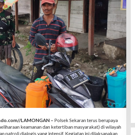
indo.com//LAMONGAN –
Polsek Sekaran terus berupaya
iharaan keamanan dan ketertiban masyarakat) di wilayah
 patroli dialogis yang intensif. Kegiatan ini dilaksanakan