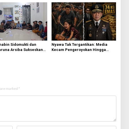
habin Sidomukti dan
Nyawa Tak Tergantikan: Media
aruna Arsiba Sukseskan
Kecam Pengeroyokan Hingga
 RI
Tewas di Tabanan, Ayam Tak
Sebanding dengan Jiwa
s are marked
*