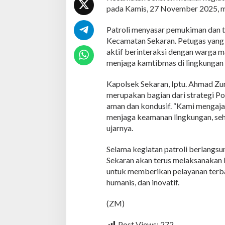
a
pada Kamis, 27 November 2025, mu
n
H
Patroli menyasar pemukiman dan t
a
Kecamatan Sekaran. Petugas yang 
r
k
aktif berinteraksi dengan warga 
a
menjaga kamtibmas di lingkungan
m
t
Kapolsek Sekaran, Iptu. Ahmad Zuna
i
merupakan bagian dari strategi P
b
m
aman dan kondusif. “Kami mengaja
a
menjaga keamanan lingkungan, sehi
s
ujarnya.
d
i
Selama kegiatan patroli berlangsun
W
i
Sekaran akan terus melaksanakan 
l
untuk memberikan pelayanan terb
a
humanis, dan inovatif.
y
a
(ZM)
h
K
e
Post Views:
272