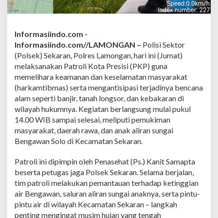
P
K
P
,
Informasiindo.com -
P
Informasiindo.com//LAMONGAN –
Polisi Sektor
a
n
(Polsek) Sekaran, Polres Lamongan, hari ini (Jumat)
t
melaksanakan Patroli Kota Presisi (PKP) guna
a
memelihara keamanan dan keselamatan masyarakat
u
(harkamtibmas) serta mengantisipasi terjadinya bencana
B
alam seperti banjir, tanah longsor, dan kebakaran di
e
n
wilayah hukumnya. Kegiatan berlangsung mulai pukul
g
14.00 WIB sampai selesai, meliputi pemukiman
a
masyarakat, daerah rawa, dan anak aliran sungai
w
Bengawan Solo di Kecamatan Sekaran.
a
n
S
Patroli ini dipimpin oleh Penasehat (Ps.) Kanit Samapta
o
beserta petugas jaga Polsek Sekaran. Selama berjalan,
l
tim patroli melakukan pemantauan terhadap ketinggian
o
air Bengawan, saluran aliran sungai anaknya, serta pintu-
d
a
pintu air di wilayah Kecamatan Sekaran – langkah
n
penting mengingat musim hujan yang tengah