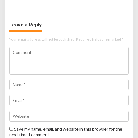
untuk Lansia Sebatangkara
Pastikan Program Presiden
Berjalan Optimal
Leave a Reply
Your email address will not be published.
Required fields are marked
*
Save my name, email, and website in this browser for the
next time I comment.