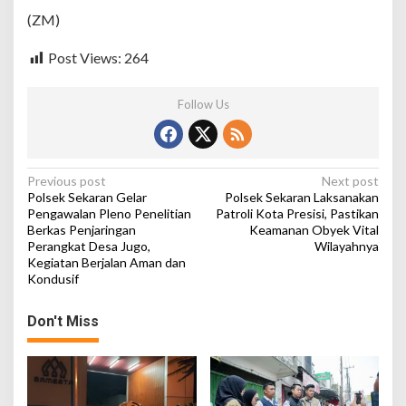
M
(ZM)
a
s
y
Post Views:
264
a
r
Follow Us
a
k
a
t
P
Previous post
Next post
Polsek Sekaran Gelar
Polsek Sekaran Laksanakan
o
Pengawalan Pleno Penelitian
Patroli Kota Presisi, Pastikan
Berkas Penjaringan
Keamanan Obyek Vital
s
Perangkat Desa Jugo,
Wilayahnya
t
Kegiatan Berjalan Aman dan
Kondusif
n
a
Don't Miss
v
i
g