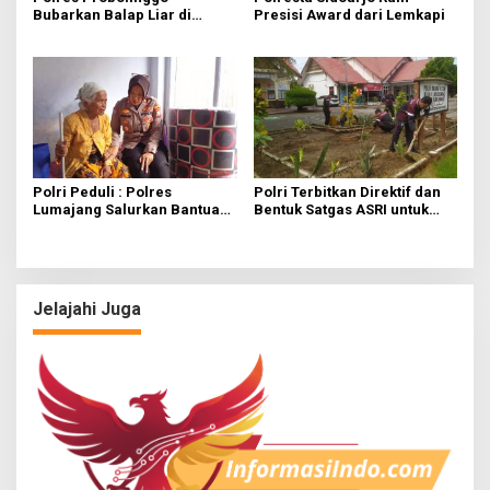
Bubarkan Balap Liar di
Presisi Award dari Lemkapi
Besuk, 21 Unit Motor
Diamankan
Polri Peduli : Polres
Polri Terbitkan Direktif dan
Lumajang Salurkan Bantuan
Bentuk Satgas ASRI untuk
untuk Lansia Sebatangkara
Pastikan Program Presiden
Berjalan Optimal
Jelajahi Juga