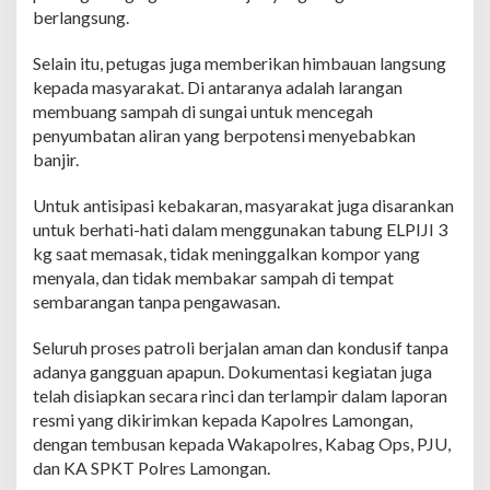
B
berlangsung.
e
r
Selain itu, petugas juga memberikan himbauan langsung
i
H
kepada masyarakat. Di antaranya adalah larangan
i
membuang sampah di sungai untuk mencegah
m
penyumbatan aliran yang berpotensi menyebabkan
b
banjir.
a
u
a
Untuk antisipasi kebakaran, masyarakat juga disarankan
n
untuk berhati-hati dalam menggunakan tabung ELPIJI 3
A
kg saat memasak, tidak meninggalkan kompor yang
n
menyala, dan tidak membakar sampah di tempat
t
sembarangan tanpa pengawasan.
i
B
e
Seluruh proses patroli berjalan aman dan kondusif tanpa
n
adanya gangguan apapun. Dokumentasi kegiatan juga
c
telah disiapkan secara rinci dan terlampir dalam laporan
a
resmi yang dikirimkan kepada Kapolres Lamongan,
n
a
dengan tembusan kepada Wakapolres, Kabag Ops, PJU,
k
dan KA SPKT Polres Lamongan.
e