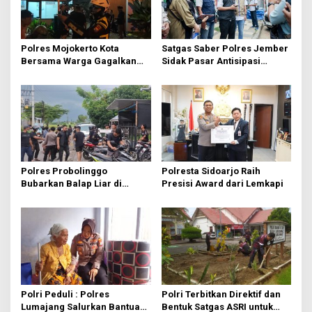
a
t
i
Polres Mojokerto Kota
Satgas Saber Polres Jember
o
Bersama Warga Gagalkan
Sidak Pasar Antisipasi
Perang Sarung
Lonjakan Harga Pokok
n
Pangan
Polres Probolinggo
Polresta Sidoarjo Raih
Bubarkan Balap Liar di
Presisi Award dari Lemkapi
Besuk, 21 Unit Motor
Diamankan
Polri Peduli : Polres
Polri Terbitkan Direktif dan
Lumajang Salurkan Bantuan
Bentuk Satgas ASRI untuk