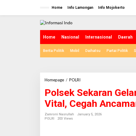
S
k
Home
Info Lamongan
Info Mojokerto
i
p
t
o
c
Home
Nasional
Internasional
Daerah
o
n
Berita Politik
Mobil
Daihatsu
Partai Politik
S
t
e
n
t
Homepage
/
POLRI
P
o
Polsek Sekaran Gelar
l
s
Vital, Cegah Ancama
e
k
S
Zamroni Nasrullah
January 5, 2026
e
POLRI
203 Views
k
a
r