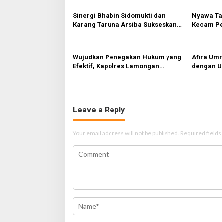
a
v
Sinergi Bhabin Sidomukti dan
Nyawa Ta
Karang Taruna Arsiba Sukseskan
Kecam Pe
i
HUT Ke-81 RI
Tewas di
g
Sebandin
a
Wujudkan Penegakan Hukum yang
Afira Um
Efektif, Kapolres Lamongan
dengan U
t
Perkuat Sinergi dengan Kajari
Willie Sa
i
Lamongan
o
Leave a Reply
n
Your email address will not be published.
Required field