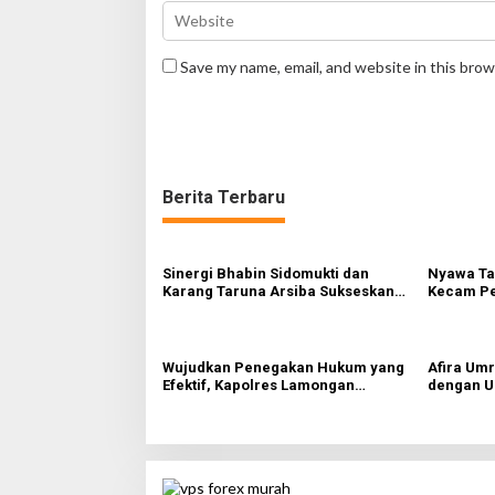
Save my name, email, and website in this brow
Berita Terbaru
Sinergi Bhabin Sidomukti dan
Nyawa Ta
Karang Taruna Arsiba Sukseskan
Kecam Pe
HUT Ke-81 RI
Tewas di
Sebandin
Wujudkan Penegakan Hukum yang
Afira Um
Efektif, Kapolres Lamongan
dengan U
Perkuat Sinergi dengan Kajari
Willie Sa
Lamongan