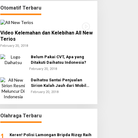
Otomatif Terbaru
Video Kelemahan dan Kelebihan All New
Terios
February 20, 2018
Belum Pakai CVT, Apa yang
Ditakuti Daihatsu Indonesia?
February 20, 2018
Daihatsu Santai Penjualan
Sirion Kalah Jauh dari Mobil
LCGC
February 20, 2018
Olahraga Terbaru
1
Keren! Polisi Lamongan Bripda Rizqy Raih