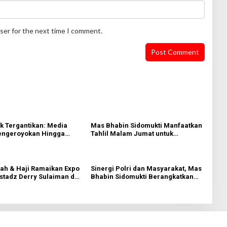
ser for the next time I comment.
k Tergantikan: Media
Mas Bhabin Sidomukti Manfaatkan
ngeroyokan Hingga
Tahlil Malam Jumat untuk
 Tabanan, Ayam Tak
Sampaikan Pesan Kamtibmas
g dengan Jiwa
rah & Haji Ramaikan Expo
Sinergi Polri dan Masyarakat, Mas
stadz Derry Sulaiman dan
Bhabin Sidomukti Berangkatkan
lim
Rombongan Ziarah Wali Lima