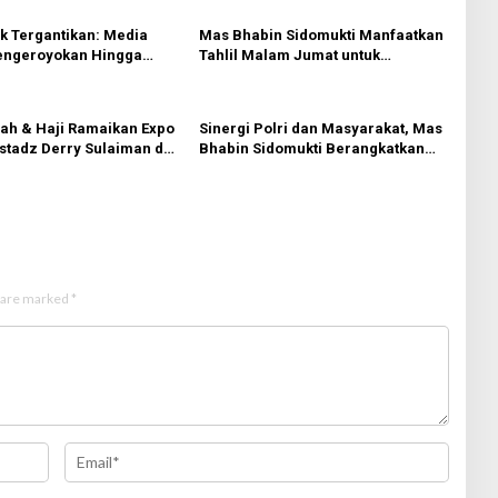
k Tergantikan: Media
Mas Bhabin Sidomukti Manfaatkan
ngeroyokan Hingga
Tahlil Malam Jumat untuk
 Tabanan, Ayam Tak
Sampaikan Pesan Kamtibmas
g dengan Jiwa
rah & Haji Ramaikan Expo
Sinergi Polri dan Masyarakat, Mas
stadz Derry Sulaiman dan
Bhabin Sidomukti Berangkatkan
lim
Rombongan Ziarah Wali Lima
s are marked
*