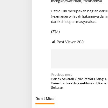
mengkhawatirkan,” tambahnya.
b
y
Patroli ini merupakan bagian dari
e
keamanan wilayah hukumnya dan me
k
dari kehidupan masyarakat.
V
i
t
(ZM)
a
l
Post Views:
203
,
C
e
g
a
h
A
n
P
Previous post
c
Polsek Sekaran Gelar Patroli Dialogis,
o
a
Pemantapkan Harkamtibmas di Keca
m
Sekaran
s
a
t
n
Don't Miss
4
n
C