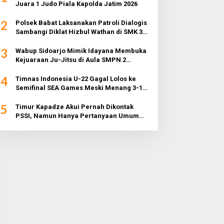
Juara 1 Judo Piala Kapolda Jatim 2026
2
Polsek Babat Laksanakan Patroli Dialogis
Sambangi Diklat Hizbul Wathan di SMK 3
Muhammadiyah
3
Wabup Sidoarjo Mimik Idayana Membuka
Kejuaraan Ju-Jitsu di Aula SMPN 2
Sidoarjo
4
Timnas Indonesia U-22 Gagal Lolos ke
Semifinal SEA Games Meski Menang 3-1
dari Myanmar
5
Timur Kapadze Akui Pernah Dikontak
PSSI, Namun Hanya Pertanyaan Umum
dan Tidak Konkret