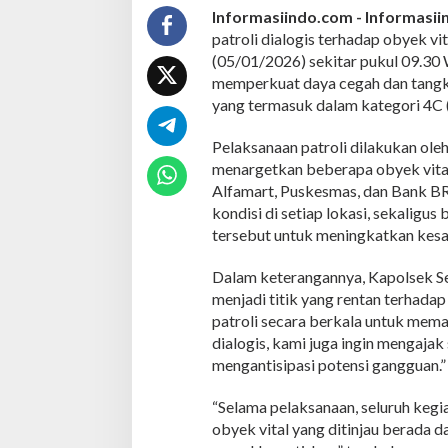
a
Informasiindo.com -
Informasi
n
patroli dialogis terhadap obyek vi
G
(05/01/2026) sekitar pukul 09.30 W
e
memperkuat daya cegah dan tangk
l
yang termasuk dalam kategori 4C 
a
r
P
Pelaksanaan patroli dilakukan ole
a
menargetkan beberapa obyek vital 
t
Alfamart, Puskesmas, dan Bank B
r
kondisi di setiap lokasi, sekaligu
o
l
tersebut untuk meningkatkan kes
i
D
Dalam keterangannya, Kapolsek Se
i
menjadi titik yang rentan terhada
a
patroli secara berkala untuk mema
l
o
dialogis, kami juga ingin mengaja
g
mengantisipasi potensi gangguan.”
i
s
“Selama pelaksanaan, seluruh kegi
d
obyek vital yang ditinjau berada 
i
O