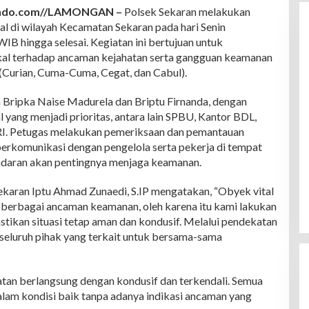
indo.com//LAMONGAN –
Polsek Sekaran melakukan
tal di wilayah Kecamatan Sekaran pada hari Senin
IB hingga selesai. Kegiatan ini bertujuan untuk
al terhadap ancaman kejahatan serta gangguan keamanan
(Curian, Cuma-Cuma, Cegat, dan Cabul).
h Bripka Naise Madurela dan Briptu Firnanda, dengan
yang menjadi prioritas, antara lain SPBU, Kantor BDL,
RI. Petugas melakukan pemeriksaan dan pemantauan
s berkomunikasi dengan pengelola serta pekerja di tempat
adaran akan pentingnya menjaga keamanan.
karan Iptu Ahmad Zunaedi, S.IP mengatakan, “Obyek vital
p berbagai ancaman keamanan, oleh karena itu kami lakukan
stikan situasi tetap aman dan kondusif. Melalui pendekatan
k seluruh pihak yang terkait untuk bersama-sama
atan berlangsung dengan kondusif dan terkendali. Semua
dalam kondisi baik tanpa adanya indikasi ancaman yang