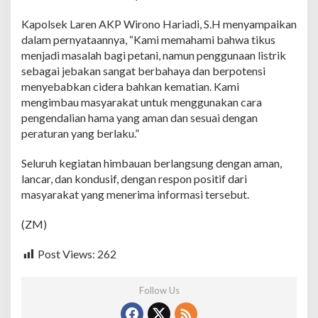
g
a
Kapolsek Laren AKP Wirono Hariadi, S.H menyampaikan
i
dalam pernyataannya, “Kami memahami bahwa tikus
J
menjadi masalah bagi petani, namun penggunaan listrik
e
b
sebagai jebakan sangat berbahaya dan berpotensi
a
menyebabkan cidera bahkan kematian. Kami
k
mengimbau masyarakat untuk menggunakan cara
a
pengendalian hama yang aman dan sesuai dengan
n
T
peraturan yang berlaku.”
i
k
Seluruh kegiatan himbauan berlangsung dengan aman,
u
lancar, dan kondusif, dengan respon positif dari
s
masyarakat yang menerima informasi tersebut.
d
i
P
(ZM)
e
r
Post Views:
262
s
a
w
Follow Us
a
h