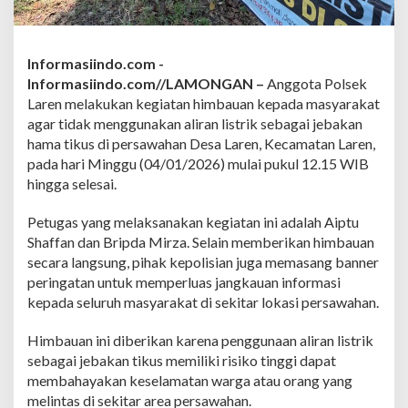
a
t
J
a
Informasiindo.com -
n
Informasiindo.com//LAMONGAN –
Anggota Polsek
g
a
Laren melakukan kegiatan himbauan kepada masyarakat
n
agar tidak menggunakan aliran listrik sebagai jebakan
P
hama tikus di persawahan Desa Laren, Kecamatan Laren,
a
pada hari Minggu (04/01/2026) mulai pukul 12.15 WIB
s
hingga selesai.
a
n
g
Petugas yang melaksanakan kegiatan ini adalah Aiptu
L
Shaffan dan Bripda Mirza. Selain memberikan himbauan
i
secara langsung, pihak kepolisian juga memasang banner
s
peringatan untuk memperluas jangkauan informasi
t
r
kepada seluruh masyarakat di sekitar lokasi persawahan.
i
k
Himbauan ini diberikan karena penggunaan aliran listrik
S
sebagai jebakan tikus memiliki risiko tinggi dapat
e
membahayakan keselamatan warga atau orang yang
b
a
melintas di sekitar area persawahan.