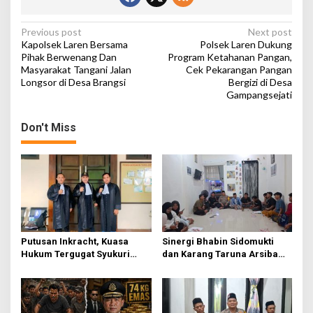
a
n
P
Previous post
Next post
Kapolsek Laren Bersama
Polsek Laren Dukung
o
Pihak Berwenang Dan
Program Ketahanan Pangan,
Masyarakat Tangani Jalan
Cek Pekarangan Pangan
s
Longsor di Desa Brangsi
Bergizi di Desa
t
Gampangsejati
n
Don't Miss
a
v
i
g
a
t
Putusan Inkracht, Kuasa
Sinergi Bhabin Sidomukti
i
Hukum Tergugat Syukuri
dan Karang Taruna Arsiba
o
Kemenangan di PN Jember
Sukseskan HUT Ke-81 RI
n