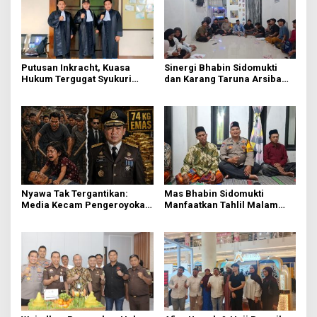
Putusan Inkracht, Kuasa
Sinergi Bhabin Sidomukti
Hukum Tergugat Syukuri
dan Karang Taruna Arsiba
Kemenangan di PN Jember
Sukseskan HUT Ke-81 RI
Nyawa Tak Tergantikan:
Mas Bhabin Sidomukti
Media Kecam Pengeroyokan
Manfaatkan Tahlil Malam
Hingga Tewas di Tabanan,
Jumat untuk Sampaikan
Ayam Tak Sebanding dengan
Pesan Kamtibmas
Jiwa