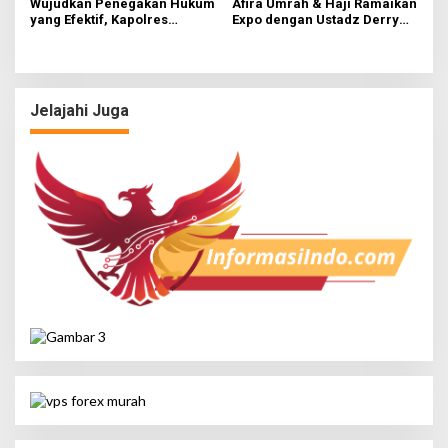
Wujudkan Penegakan Hukum
Afira Umrah & Haji Ramaikan
yang Efektif, Kapolres
Expo dengan Ustadz Derry
Lamongan Perkuat Sinergi
Sulaiman dan Willie Salim
dengan Kajari Lamongan
Jelajahi Juga