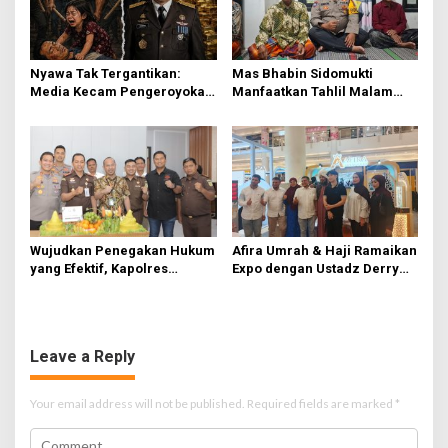
Nyawa Tak Tergantikan:
Mas Bhabin Sidomukti
Media Kecam Pengeroyokan
Manfaatkan Tahlil Malam
Hingga Tewas di Tabanan,
Jumat untuk Sampaikan
Ayam Tak Sebanding dengan
Pesan Kamtibmas
Jiwa
Wujudkan Penegakan Hukum
Afira Umrah & Haji Ramaikan
yang Efektif, Kapolres
Expo dengan Ustadz Derry
Lamongan Perkuat Sinergi
Sulaiman dan Willie Salim
dengan Kajari Lamongan
Leave a Reply
Your email address will not be published.
Required fields are marked
*