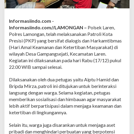
t
a
P
r
Informasiindo.com -
e
Informasiindo.com//LAMONGAN –
Polsek Laren,
s
i
Polres Lamongan, telah melaksanakan Patroli Kota
s
Presisi (PKP) yang bersifat dialogis dan Harkamtibmas
i
(Hari Amal Keamanan dan Ketertiban Masyarakat) di
D
wilayah Desa Gampangsejati, Kecamatan Laren.
i
Kegiatan ini dilaksanakan pada hari Rabu (17/12) pukul
a
l
22.00 WIB sampai selesai.
o
g
Dilaksanakan oleh dua petugas yaitu Aiptu Hamid dan
i
Bripda Mirza, patroli ini ditujukan untuk berinteraksi
s
langsung dengan warga. Selama kegiatan, petugas
d
a
memberikan sosialisasi dan himbauan agar masyarakat
n
lebih aktif berpartisipasi dalam menjaga keamanan dan
H
ketertiban di lingkungannya.
a
r
Selain itu, warga juga disarankan untuk menjaga aset
k
a
pribadi dan menghindari perbuatan yang berpotensi