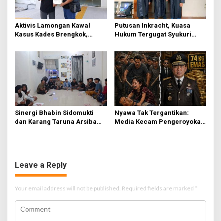
Aktivis Lamongan Kawal
Putusan Inkracht, Kuasa
Kasus Kades Brengkok,
Hukum Tergugat Syukuri
Kejari Terbitkan Tanda
Kemenangan di PN Jember
Terima Resmi
Sinergi Bhabin Sidomukti
Nyawa Tak Tergantikan:
dan Karang Taruna Arsiba
Media Kecam Pengeroyokan
Sukseskan HUT Ke-81 RI
Hingga Tewas di Tabanan,
Ayam Tak Sebanding dengan
Jiwa
Leave a Reply
Your email address will not be published.
Required fields are marked
*