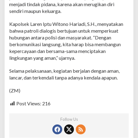
m
menjadi tindak pidana, karena akan merugikan diri
t
sendiri maupun keluarga.
i
b
Kapolsek Laren Iptu Witono Hariadi, S.H., menyatakan
m
a
bahwa patroli dialogis bertujuan untuk memperkuat
s
hubungan antara polisi dan masyarakat. “Dengan
d
berkomunikasi langsung, kita harap bisa membangun
i
kepercayaan dan bersama-sama menciptakan
D
e
lingkungan yang aman,” ujarnya.
s
a
Selama pelaksanaan, kegiatan berjalan dengan aman,
G
lancar, dan terkendali tanpa adanya kendala apapun.
a
m
(ZM)
p
a
n
Post Views:
216
g
s
e
Follow Us
j
a
t