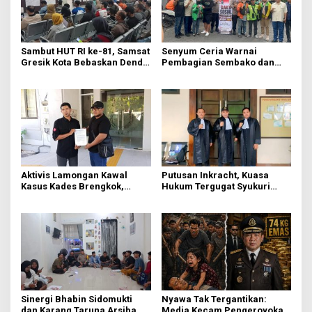
Sambut HUT RI ke-81, Samsat
Senyum Ceria Warnai
Gresik Kota Bebaskan Denda
Pembagian Sembako dan
Pajak dan Progresif
BBM Gratis bagi Warga
Gresik
Aktivis Lamongan Kawal
Putusan Inkracht, Kuasa
Kasus Kades Brengkok,
Hukum Tergugat Syukuri
Kejari Terbitkan Tanda
Kemenangan di PN Jember
Terima Resmi
Sinergi Bhabin Sidomukti
Nyawa Tak Tergantikan:
dan Karang Taruna Arsiba
Media Kecam Pengeroyokan