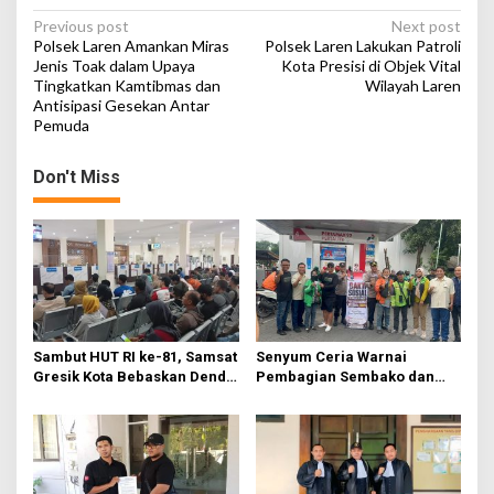
i
P
Previous post
Next post
Polsek Laren Amankan Miras
Polsek Laren Lakukan Patroli
o
Jenis Toak dalam Upaya
Kota Presisi di Objek Vital
Tingkatkan Kamtibmas dan
Wilayah Laren
s
Antisipasi Gesekan Antar
t
Pemuda
n
Don't Miss
a
v
i
g
a
t
Sambut HUT RI ke-81, Samsat
Senyum Ceria Warnai
i
Gresik Kota Bebaskan Denda
Pembagian Sembako dan
o
Pajak dan Progresif
BBM Gratis bagi Warga
Gresik
n