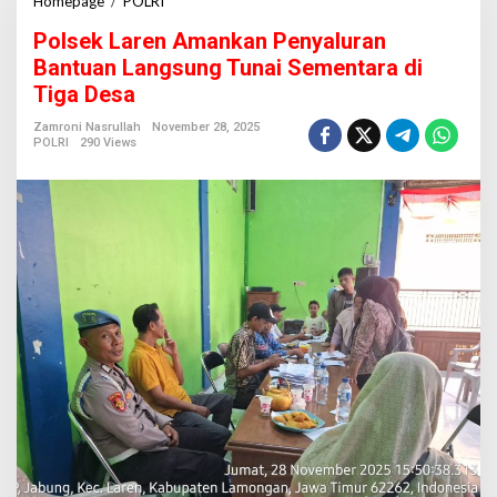
Homepage
/
POLRI
P
o
Polsek Laren Amankan Penyaluran
l
s
Bantuan Langsung Tunai Sementara di
e
Tiga Desa
k
L
Zamroni Nasrullah
November 28, 2025
a
POLRI
290 Views
r
e
n
A
m
a
n
k
a
n
P
e
n
y
a
l
u