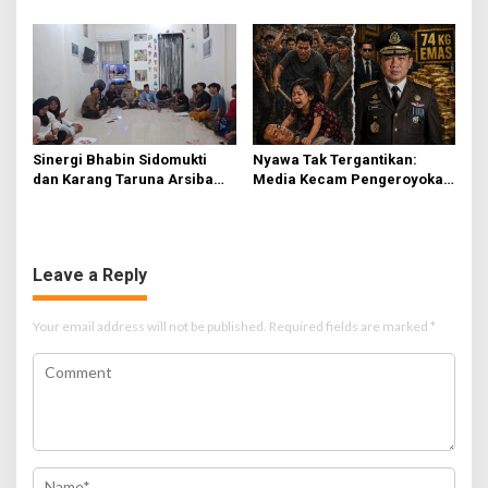
Kejari Terbitkan Tanda
Kemenangan di PN Jember
Terima Resmi
Sinergi Bhabin Sidomukti
Nyawa Tak Tergantikan:
dan Karang Taruna Arsiba
Media Kecam Pengeroyokan
Sukseskan HUT Ke-81 RI
Hingga Tewas di Tabanan,
Ayam Tak Sebanding dengan
Jiwa
Leave a Reply
Your email address will not be published.
Required fields are marked
*