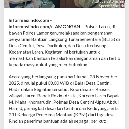
r
a
n
B
Informasiindo.com -
a
Informasiindo.com//LAMONGAN –
Polsek Laren, di
n
t
bawah Polres Lamongan, melaksanakan pengamanan
u
penyaluran Bantuan Langsung Tunai Sementara (BLTS) di
a
Desa Centini, Desa Durikulon, dan Desa Keduyung,
n
Kecamatan Laren. Kegiatan ini bertujuan untuk
L
memastikan bantuan tersalurkan dengan aman dan tertib
a
n
kepada masyarakat yang membutuhkan.
g
s
Acara yang berlangsung pada hari Jumat, 28 November
u
2025, dimulai pukul 08.00 WIB di Balai Desa Centini.
n
Hadir dalam kegiatan tersebut Koordinator Bansos
g
T
wilayah Laren, Bapak Rozim Arista, Korcam Laren Bapak
u
M. Maha Khomarudin, Polmas Desa Centini Aiptu Abdul
n
Hamid, perangkat desa dari Centini dan Keduyung, serta
a
331 Keluarga Penerima Manfaat (KPM) dari tiga desa.
i
S
Rincian penerima bantuan adalah sebagai berikut:
e