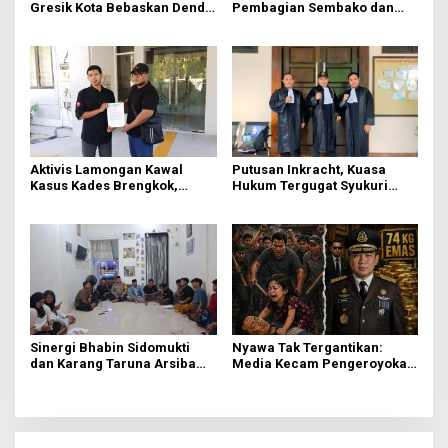
Gresik Kota Bebaskan Denda
Pembagian Sembako dan
Pajak dan Progresif
BBM Gratis bagi Warga
Gresik
Aktivis Lamongan Kawal
Putusan Inkracht, Kuasa
Kasus Kades Brengkok,
Hukum Tergugat Syukuri
Kejari Terbitkan Tanda
Kemenangan di PN Jember
Terima Resmi
Sinergi Bhabin Sidomukti
Nyawa Tak Tergantikan:
dan Karang Taruna Arsiba
Media Kecam Pengeroyokan
Sukseskan HUT Ke-81 RI
Hingga Tewas di Tabanan,
Ayam Tak Sebanding dengan
Jiwa