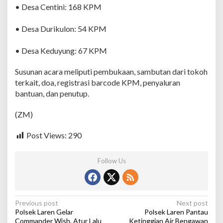
m
• Desa Centini: 168 KPM
e
n
• Desa Durikulon: 54 KPM
t
a
r
• Desa Keduyung: 67 KPM
a
d
Susunan acara meliputi pembukaan, sambutan dari tokoh
i
terkait, doa, registrasi barcode KPM, penyaluran
T
i
bantuan, dan penutup.
g
a
(ZM)
D
e
Post Views:
290
s
a
Follow Us
P
Previous post
Next post
Polsek Laren Gelar
Polsek Laren Pantau
o
Commander Wish, Atur Lalu
Ketinggian Air Bengawan