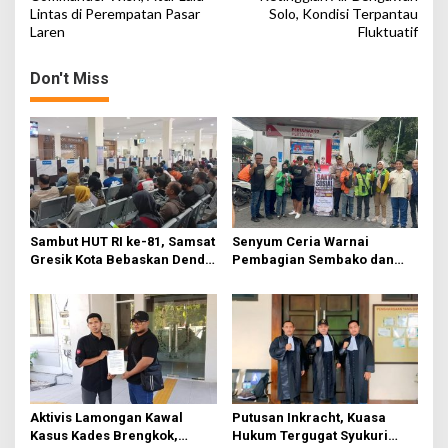
Lintas di Perempatan Pasar
Solo, Kondisi Terpantau
s
Laren
Fluktuatif
t
n
Don't Miss
a
v
i
g
a
t
Sambut HUT RI ke-81, Samsat
Senyum Ceria Warnai
Gresik Kota Bebaskan Denda
Pembagian Sembako dan
i
Pajak dan Progresif
BBM Gratis bagi Warga
o
Gresik
n
Aktivis Lamongan Kawal
Putusan Inkracht, Kuasa
Kasus Kades Brengkok,
Hukum Tergugat Syukuri