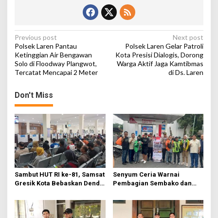
l
d
i
D
P
Previous post
Next post
s
Polsek Laren Pantau
Polsek Laren Gelar Patroli
.
o
Ketinggian Air Bengawan
Kota Presisi Dialogis, Dorong
G
Solo di Floodway Plangwot,
Warga Aktif Jaga Kamtibmas
s
a
Tercatat Mencapai 2 Meter
di Ds. Laren
m
t
p
a
n
Don't Miss
n
a
g
s
v
e
i
j
a
g
t
a
i
t
Sambut HUT RI ke-81, Samsat
Senyum Ceria Warnai
Gresik Kota Bebaskan Denda
Pembagian Sembako dan
i
Pajak dan Progresif
BBM Gratis bagi Warga
o
Gresik
n