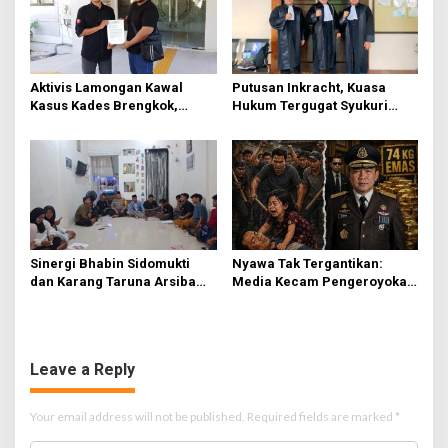
Aktivis Lamongan Kawal
Putusan Inkracht, Kuasa
Kasus Kades Brengkok,
Hukum Tergugat Syukuri
Kejari Terbitkan Tanda
Kemenangan di PN Jember
Terima Resmi
Sinergi Bhabin Sidomukti
Nyawa Tak Tergantikan:
dan Karang Taruna Arsiba
Media Kecam Pengeroyokan
Sukseskan HUT Ke-81 RI
Hingga Tewas di Tabanan,
Ayam Tak Sebanding dengan
Jiwa
Leave a Reply
Your email address will not be published.
Required fields are marked
*