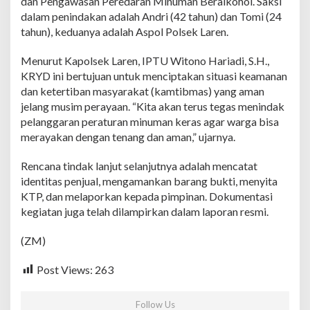
dan Pengawasan Peredaran Minuman Beralkohol. Saksi
T
dalam penindakan adalah Andri (42 tahun) dan Tomi (24
a
h
tahun), keduanya adalah Aspol Polsek Laren.
u
n
Menurut Kapolsek Laren, IPTU Witono Hariadi, S.H.,
B
KRYD ini bertujuan untuk menciptakan situasi keamanan
a
dan ketertiban masyarakat (kamtibmas) yang aman
r
u
jelang musim perayaan. “Kita akan terus tegas menindak
,
pelanggaran peraturan minuman keras agar warga bisa
T
merayakan dengan tenang dan aman,” ujarnya.
e
r
Rencana tindak lanjut selanjutnya adalah mencatat
t
i
identitas penjual, mengamankan barang bukti, menyita
b
KTP, dan melaporkan kepada pimpinan. Dokumentasi
k
kegiatan juga telah dilampirkan dalam laporan resmi.
a
n
(ZM)
P
e
n
Post Views:
263
j
u
a
Follow Us