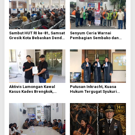
Sambut HUT RI ke-81, Samsat
Senyum Ceria Warnai
Gresik Kota Bebaskan Denda
Pembagian Sembako dan
Pajak dan Progresif
BBM Gratis bagi Warga
Gresik
Aktivis Lamongan Kawal
Putusan Inkracht, Kuasa
Kasus Kades Brengkok,
Hukum Tergugat Syukuri
Kejari Terbitkan Tanda
Kemenangan di PN Jember
Terima Resmi