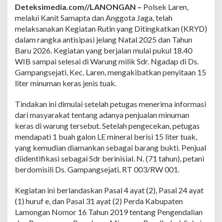
T
Deteksimedia.com//LANONGAN –
Polsek Laren,
u
melalui Kanit Samapta dan Anggota Jaga, telah
a
melaksanakan Kegiatan Rutin yang Ditingkatkan (KRYD)
k
d
dalam rangka antisipasi jelang Natal 2025 dan Tahun
a
Baru 2026. Kegiatan yang berjalan mulai pukul 18.40
l
WIB sampai selesai di Warung milik Sdr. Ngadap di Ds.
a
Gampangsejati, Kec. Laren, mengakibatkan penyitaan 15
m
K
liter minuman keras jenis tuak.
R
Y
Tindakan ini dimulai setelah petugas menerima informasi
D
dari masyarakat tentang adanya penjualan minuman
J
keras di warung tersebut. Setelah pengecekan, petugas
e
l
mendapati 1 buah galon LE mineral berisi 15 liter tuak,
a
yang kemudian diamankan sebagai barang bukti. Penjual
n
diidentifikasi sebagai Sdr berinisial. N. (71 tahun), petani
g
berdomisili Ds. Gampangsejati, RT 003/RW 001.
N
a
t
Kegiatan ini berlandaskan Pasal 4 ayat (2), Pasal 24 ayat
a
(1) huruf e, dan Pasal 31 ayat (2) Perda Kabupaten
l
Lamongan Nomor 16 Tahun 2019 tentang Pengendalian
-