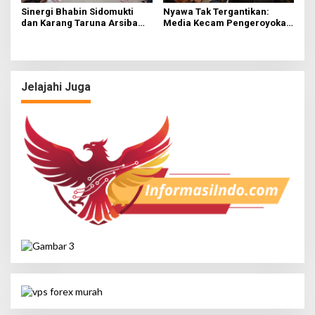
Sinergi Bhabin Sidomukti
Nyawa Tak Tergantikan:
dan Karang Taruna Arsiba
Media Kecam Pengeroyokan
Sukseskan HUT Ke-81 RI
Hingga Tewas di Tabanan,
Ayam Tak Sebanding dengan
Jiwa
Jelajahi Juga