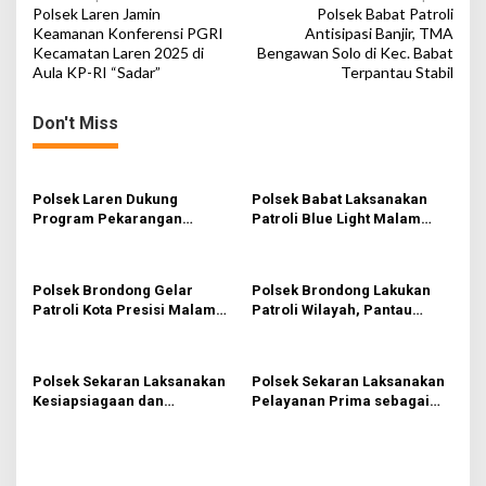
Polsek Laren Jamin
Polsek Babat Patroli
n
o
Keamanan Konferensi PGRI
Antisipasi Banjir, TMA
g
Kecamatan Laren 2025 di
Bengawan Solo di Kec. Babat
s
a
Aula KP-RI “Sadar”
Terpantau Stabil
n
t
n
Don't Miss
a
v
Polsek Laren Dukung
Polsek Babat Laksanakan
i
Program Pekarangan
Patroli Blue Light Malam
g
Pangan Bergizi di Desa
untuk Antisipasi Gangguan
Pelangwot
Kamtibmas
a
Polsek Brondong Gelar
Polsek Brondong Lakukan
t
Patroli Kota Presisi Malam
Patroli Wilayah, Pantau
i
Hari di Objek Vital, Waspadai
Potensi Bencana Alam
Tindakan 3C
o
Polsek Sekaran Laksanakan
Polsek Sekaran Laksanakan
n
Kesiapsiagaan dan
Pelayanan Prima sebagai
Kebersihan Markas
Zona Integritas WBK dan
WBBM