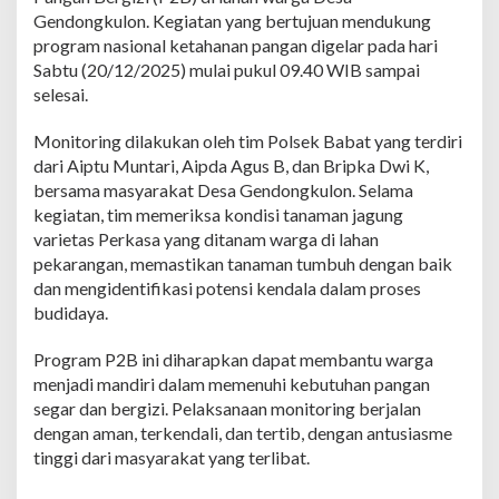
n
Gendongkulon. Kegiatan yang bertujuan mendukung
M
program nasional ketahanan pangan digelar pada hari
o
Sabtu (20/12/2025) mulai pukul 09.40 WIB sampai
n
selesai.
i
t
o
Monitoring dilakukan oleh tim Polsek Babat yang terdiri
r
dari Aiptu Muntari, Aipda Agus B, dan Bripka Dwi K,
i
bersama masyarakat Desa Gendongkulon. Selama
n
kegiatan, tim memeriksa kondisi tanaman jagung
g
P
varietas Perkasa yang ditanam warga di lahan
2
pekarangan, memastikan tanaman tumbuh dengan baik
B
dan mengidentifikasi potensi kendala dalam proses
d
budidaya.
i
D
e
Program P2B ini diharapkan dapat membantu warga
s
menjadi mandiri dalam memenuhi kebutuhan pangan
a
segar dan bergizi. Pelaksanaan monitoring berjalan
G
dengan aman, terkendali, dan tertib, dengan antusiasme
e
n
tinggi dari masyarakat yang terlibat.
d
o