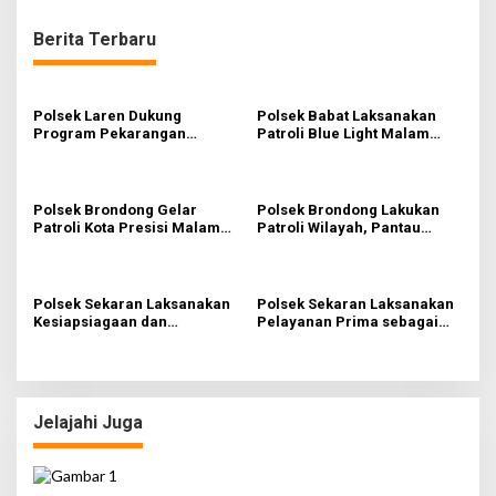
Berita Terbaru
Polsek Laren Dukung
Polsek Babat Laksanakan
Program Pekarangan
Patroli Blue Light Malam
Pangan Bergizi di Desa
untuk Antisipasi Gangguan
Pelangwot
Kamtibmas
Polsek Brondong Gelar
Polsek Brondong Lakukan
Patroli Kota Presisi Malam
Patroli Wilayah, Pantau
Hari di Objek Vital, Waspadai
Potensi Bencana Alam
Tindakan 3C
Polsek Sekaran Laksanakan
Polsek Sekaran Laksanakan
Kesiapsiagaan dan
Pelayanan Prima sebagai
Kebersihan Markas
Zona Integritas WBK dan
WBBM
Jelajahi Juga