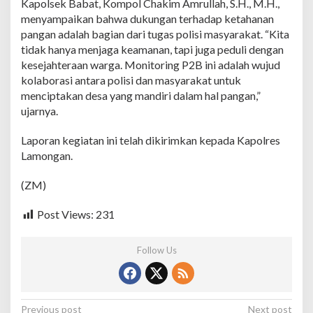
Kapolsek Babat, Kompol Chakim Amrullah, S.H., M.H.,
n
menyampaikan bahwa dukungan terhadap ketahanan
g
pangan adalah bagian dari tugas polisi masyarakat. “Kita
k
u
tidak hanya menjaga keamanan, tapi juga peduli dengan
l
kesejahteraan warga. Monitoring P2B ini adalah wujud
o
kolaborasi antara polisi dan masyarakat untuk
n
menciptakan desa yang mandiri dalam hal pangan,”
,
ujarnya.
D
u
k
Laporan kegiatan ini telah dikirimkan kepada Kapolres
u
Lamongan.
n
g
(ZM)
K
e
t
Post Views:
231
a
h
a
Follow Us
n
a
n
P
P
Previous post
Next post
a