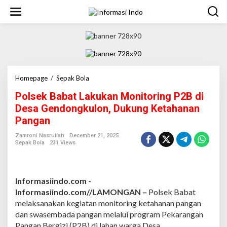
S
k
i
p
t
o
c
o
n
Homepage
/
Sepak Bola
P
t
o
Polsek Babat Lakukan Monitoring P2B di
e
l
n
s
Desa Gendongkulon, Dukung Ketahanan
t
e
Pangan
k
B
Zamroni Nasrullah
December 21, 2025
a
Sepak Bola
231 Views
b
a
t
L
Informasiindo.com -
a
Informasiindo.com//LAMONGAN –
Polsek Babat
k
melaksanakan kegiatan monitoring ketahanan pangan
u
dan swasembada pangan melalui program Pekarangan
k
a
Pangan Bergizi (P2B) di lahan warga Desa