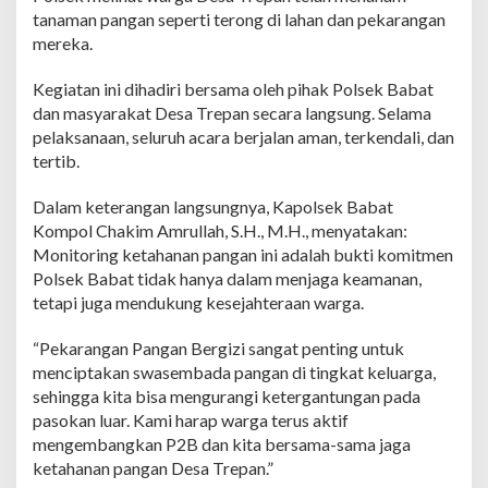
i
tanaman pangan seperti terong di lahan dan pekarangan
n
mereka.
g
K
e
Kegiatan ini dihadiri bersama oleh pihak Polsek Babat
t
dan masyarakat Desa Trepan secara langsung. Selama
a
pelaksanaan, seluruh acara berjalan aman, terkendali, dan
h
tertib.
a
n
a
Dalam keterangan langsungnya, Kapolsek Babat
n
Kompol Chakim Amrullah, S.H., M.H., menyatakan:
P
Monitoring ketahanan pangan ini adalah bukti komitmen
a
Polsek Babat tidak hanya dalam menjaga keamanan,
n
g
tetapi juga mendukung kesejahteraan warga.
a
n
“Pekarangan Pangan Bergizi sangat penting untuk
d
menciptakan swasembada pangan di tingkat keluarga,
i
sehingga kita bisa mengurangi ketergantungan pada
D
e
pasokan luar. Kami harap warga terus aktif
s
mengembangkan P2B dan kita bersama-sama jaga
a
ketahanan pangan Desa Trepan.”
T