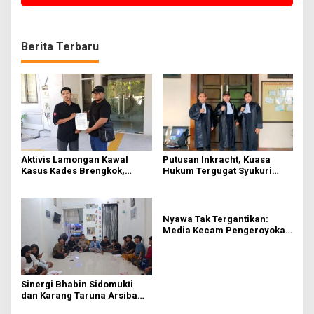
Berita Terbaru
Aktivis Lamongan Kawal
Putusan Inkracht, Kuasa
Kasus Kades Brengkok,
Hukum Tergugat Syukuri
Kejari Terbitkan Tanda
Kemenangan di PN Jember
Terima Resmi
Nyawa Tak Tergantikan:
Media Kecam Pengeroyokan
Hingga Tewas di Tabanan,
Ayam Tak Sebanding dengan
Jiwa
Sinergi Bhabin Sidomukti
dan Karang Taruna Arsiba
Sukseskan HUT Ke-81 RI