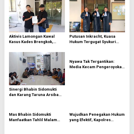
v
g
a
i
n
B
g
e
a
r
g
t
Aktivis Lamongan Kawal
Putusan Inkracht, Kuasa
i
Kasus Kades Brengkok,
Hukum Tergugat Syukuri
i
z
Kejari Terbitkan Tanda
Kemenangan di PN Jember
i
o
Terima Resmi
n
Nyawa Tak Tergantikan:
Media Kecam Pengeroyokan
Hingga Tewas di Tabanan,
Ayam Tak Sebanding dengan
Jiwa
Sinergi Bhabin Sidomukti
dan Karang Taruna Arsiba
Sukseskan HUT Ke-81 RI
Mas Bhabin Sidomukti
Wujudkan Penegakan Hukum
Manfaatkan Tahlil Malam
yang Efektif, Kapolres
Jumat untuk Sampaikan
Lamongan Perkuat Sinergi
Pesan Kamtibmas
dengan Kajari Lamongan