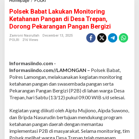
Homepage
/
POLRI
P
o
Polsek Babat Lakukan Monitoring
l
s
Ketahanan Pangan di Desa Trepan,
e
Dorong Pekarangan Pangan Bergizi
k
B
Zamroni Nasrullah
December 13, 2025
a
POLRI
216 Views
b
a
t
L
Informasiindo.com -
a
Informasiindo.com//LAMONGAN –
Polsek Babat,
k
Polres Lamongan, melaksanakan kegiatan monitoring
u
ketahanan pangan dan swasembada pangan serta
k
a
Pekarangan Pangan Bergizi (P2B) di lahan warga Desa
n
Trepan, hari Sabtu (13/12) pukul 09.00 WIB s/d selesai.
M
o
Kegiatan yang diikuti oleh Aiptu Mujiono, Aipda Suwono,
n
dan Bripda Nasurudin bertujuan mendukung program
i
t
ketahanan pangan daerah dengan memantau
o
implementasi P2B di masyarakat. Selama monitoring, tim
r
Polsek melihat warga Desa Trepan telah menanam