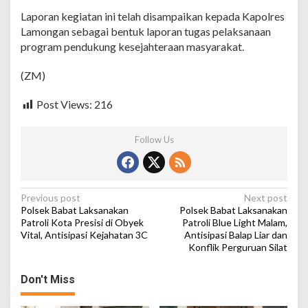
r
Laporan kegiatan ini telah disampaikan kepada Kapolres
e
p
Lamongan sebagai bentuk laporan tugas pelaksanaan
a
program pendukung kesejahteraan masyarakat.
n
,
(ZM)
D
o
r
Post Views:
216
o
n
Follow Us
g
P
e
k
a
P
Previous post
Next post
r
Polsek Babat Laksanakan
Polsek Babat Laksanakan
a
o
Patroli Kota Presisi di Obyek
Patroli Blue Light Malam,
n
Vital, Antisipasi Kejahatan 3C
Antisipasi Balap Liar dan
s
g
Konflik Perguruan Silat
a
t
n
n
P
Don't Miss
a
a
n