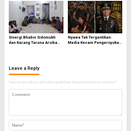
Terima Resmi
Sinergi Bhabin Sidomukti
Nyawa Tak Tergantikan:
dan Karang Taruna Arsiba
Media Kecam Pengeroyokan
Sukseskan HUT Ke-81 RI
Hingga Tewas di Tabanan,
Ayam Tak Sebanding dengan
Jiwa
Leave a Reply
Your email address will not be published.
Required fields are marked
*