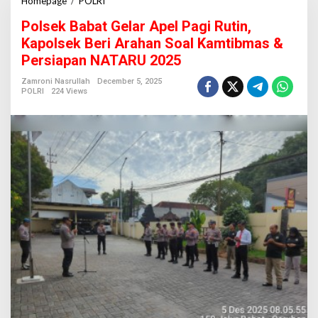
Homepage
/
POLRI
P
o
Polsek Babat Gelar Apel Pagi Rutin,
l
s
Kapolsek Beri Arahan Soal Kamtibmas &
e
Persiapan NATARU 2025
k
B
Zamroni Nasrullah
December 5, 2025
a
POLRI
224 Views
b
a
t
G
e
l
a
r
A
p
e
l
P
a
g
i
R