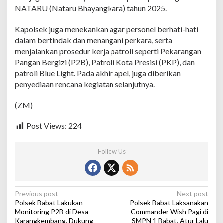
a
NATARU (Nataru Bhayangkara) tahun 2025.
l
K
Kapolsek juga menekankan agar personel berhati-hati
a
m
dalam bertindak dan menangani perkara, serta
t
menjalankan prosedur kerja patroli seperti Pekarangan
i
Pangan Bergizi (P2B), Patroli Kota Presisi (PKP), dan
b
patroli Blue Light. Pada akhir apel, juga diberikan
m
penyediaan rencana kegiatan selanjutnya.
a
s
&
(ZM)
P
e
Post Views:
224
r
s
i
Follow Us
a
p
a
n
N
P
Previous post
Next post
A
Polsek Babat Lakukan
Polsek Babat Laksanakan
o
T
Monitoring P2B di Desa
Commander Wish Pagi di
A
Karangkembang, Dukung
SMPN 1 Babat, Atur Lalu