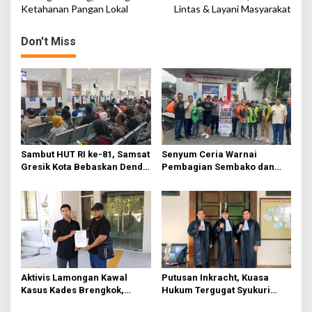
s
R
Ketahanan Pangan Lokal
Lintas & Layani Masyarakat
t
U
2
n
Don't Miss
0
a
2
5
v
i
g
a
t
Sambut HUT RI ke-81, Samsat
Senyum Ceria Warnai
Gresik Kota Bebaskan Denda
Pembagian Sembako dan
i
Pajak dan Progresif
BBM Gratis bagi Warga
o
Gresik
n
Aktivis Lamongan Kawal
Putusan Inkracht, Kuasa
Kasus Kades Brengkok,
Hukum Tergugat Syukuri
Kejari Terbitkan Tanda
Kemenangan di PN Jember