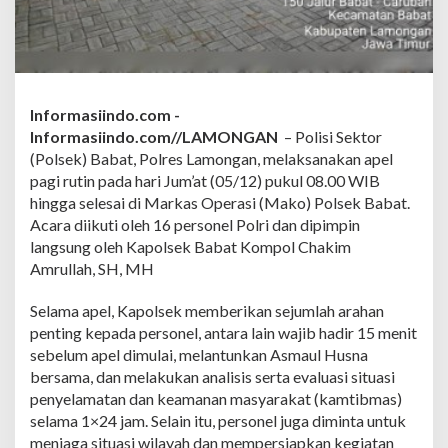
u
t
i
n
,
K
a
Informasiindo.com -
p
Informasiindo.com//LAMONGAN
– Polisi Sektor
o
(Polsek) Babat, Polres Lamongan, melaksanakan apel
l
pagi rutin pada hari Jum’at (05/12) pukul 08.00 WIB
s
hingga selesai di Markas Operasi (Mako) Polsek Babat.
e
k
Acara diikuti oleh 16 personel Polri dan dipimpin
B
langsung oleh Kapolsek Babat Kompol Chakim
e
Amrullah, SH, MH
r
i
Selama apel, Kapolsek memberikan sejumlah arahan
A
r
penting kepada personel, antara lain wajib hadir 15 menit
a
sebelum apel dimulai, melantunkan Asmaul Husna
h
bersama, dan melakukan analisis serta evaluasi situasi
a
penyelamatan dan keamanan masyarakat (kamtibmas)
n
S
selama 1×24 jam. Selain itu, personel juga diminta untuk
o
menjaga situasi wilayah dan mempersiapkan kegiatan