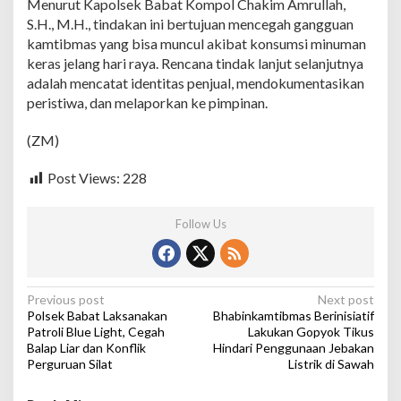
Menurut Kapolsek Babat Kompol Chakim Amrullah,
a
S.H., M.H., tindakan ini bertujuan mencegah gangguan
r
kamtibmas yang bisa muncul akibat konsumsi minuman
u
n
keras jelang hari raya. Rencana tindak lanjut selanjutnya
g
adalah mencatat identitas penjual, mendokumentasikan
,
peristiwa, dan melaporkan ke pimpinan.
C
e
(ZM)
g
a
h
Post Views:
228
G
a
n
Follow Us
g
g
u
a
P
Previous post
Next post
n
Polsek Babat Laksanakan
Bhabinkamtibmas Berinisiatif
K
o
Patroli Blue Light, Cegah
Lakukan Gopyok Tikus
a
Balap Liar dan Konflik
Hindari Penggunaan Jebakan
s
m
Perguruan Silat
Listrik di Sawah
t
t
i
b