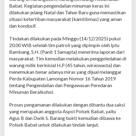
n
Babat. Kegiatan pengendalian minuman keras ini
2
dilakukan jelang Natal dan Tahun Baru guna memastikan
0
situasi ketertiban masyarakat (kamtibmas) yang aman
L
dan kondusif.
i
t
e
Tindakan dilakukan pada Minggu (14/12/2025) pukul
r
20.00 WIB setelah tim patroli yang dipimpin oleh Iptu
M
Bambang, S.H. (Panit 1 Samapta) menerima laporan dari
i
masyarakat. Tim kemudian melakukan penggeledahan di
r
a
warung milik berinisial H,P (45 tahun, wiraswasta) dan
s
menemukan benar adanya miras yang dijual melanggar
J
Perda Kabupaten Lamongan Nomor 16 Tahun 2019
e
tentang Pengendalian dan Pengawasan Peredaran
n
i
Minuman Beralkohol.
s
T
Proses pengamanan dilakukan dengan dibantu dua saksi
o
yang merupakan anggota Aspol Polsek Babat, yaitu
a
Agus B dan Dwik S. Barang bukti kemudian dibawa ke
k
d
Polsek Babat untuk dilakukan tindak lanjut.
i
W