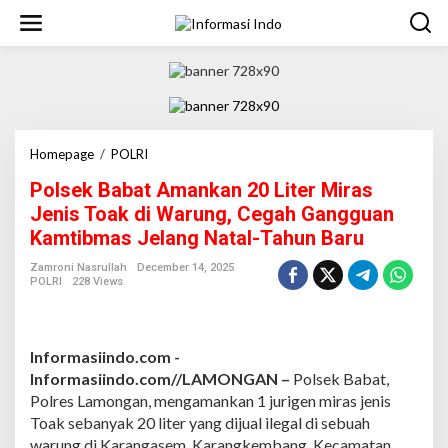
S
k
i
p
t
o
c
o
n
Homepage
/
POLRI
P
t
o
Polsek Babat Amankan 20 Liter Miras
e
l
n
s
Jenis Toak di Warung, Cegah Gangguan
t
e
Kamtibmas Jelang Natal-Tahun Baru
k
B
Zamroni Nasrullah
December 14, 2025
a
POLRI
228 Views
b
a
t
A
Informasiindo.com -
m
Informasiindo.com//LAMONGAN –
Polsek Babat,
a
Polres Lamongan, mengamankan 1 jurigen miras jenis
n
Toak sebanyak 20 liter yang dijual ilegal di sebuah
k
a
warung di Karangasem, Karangkembang, Kecamatan