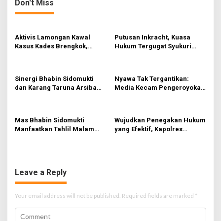
n
Don't Miss
m
a
a
s
v
J
Aktivis Lamongan Kawal
Putusan Inkracht, Kuasa
i
e
Kasus Kades Brengkok,
Hukum Tergugat Syukuri
l
g
Kejari Terbitkan Tanda
Kemenangan di PN Jember
a
Terima Resmi
a
n
Sinergi Bhabin Sidomukti
Nyawa Tak Tergantikan:
g
t
dan Karang Taruna Arsiba
Media Kecam Pengeroyokan
N
i
Sukseskan HUT Ke-81 RI
Hingga Tewas di Tabanan,
a
Ayam Tak Sebanding dengan
t
o
Jiwa
a
Mas Bhabin Sidomukti
Wujudkan Penegakan Hukum
n
l
Manfaatkan Tahlil Malam
yang Efektif, Kapolres
-
Jumat untuk Sampaikan
Lamongan Perkuat Sinergi
T
Pesan Kamtibmas
dengan Kajari Lamongan
a
h
u
Leave a Reply
n
B
a
Your email address will not be published.
Required fields are marked
*
r
u