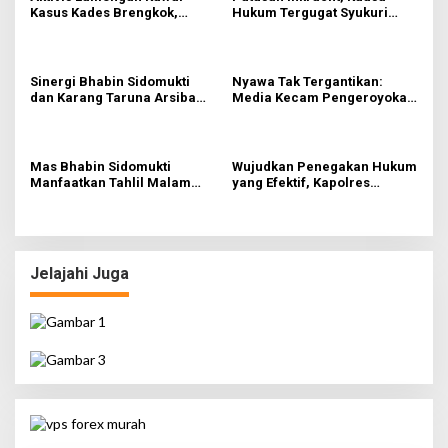
Kasus Kades Brengkok,
Hukum Tergugat Syukuri
Kejari Terbitkan Tanda
Kemenangan di PN Jember
Terima Resmi
Sinergi Bhabin Sidomukti
Nyawa Tak Tergantikan:
dan Karang Taruna Arsiba
Media Kecam Pengeroyokan
Sukseskan HUT Ke-81 RI
Hingga Tewas di Tabanan,
Ayam Tak Sebanding dengan
Jiwa
Mas Bhabin Sidomukti
Wujudkan Penegakan Hukum
Manfaatkan Tahlil Malam
yang Efektif, Kapolres
Jumat untuk Sampaikan
Lamongan Perkuat Sinergi
Pesan Kamtibmas
dengan Kajari Lamongan
Jelajahi Juga