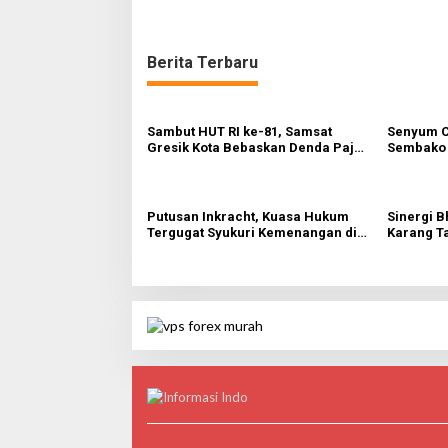
L
a
r
e
Berita Terbaru
n
Sambut HUT RI ke-81, Samsat
Senyum C
Gresik Kota Bebaskan Denda Pajak
Sembako 
dan Progresif
Warga Gr
Putusan Inkracht, Kuasa Hukum
Sinergi B
Tergugat Syukuri Kemenangan di
Karang T
PN Jember
HUT Ke-81