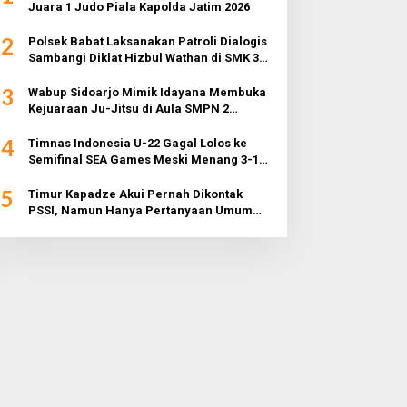
Juara 1 Judo Piala Kapolda Jatim 2026
2
Polsek Babat Laksanakan Patroli Dialogis
Sambangi Diklat Hizbul Wathan di SMK 3
Muhammadiyah
3
Wabup Sidoarjo Mimik Idayana Membuka
Kejuaraan Ju-Jitsu di Aula SMPN 2
Sidoarjo
4
Timnas Indonesia U-22 Gagal Lolos ke
Semifinal SEA Games Meski Menang 3-1
dari Myanmar
5
Timur Kapadze Akui Pernah Dikontak
PSSI, Namun Hanya Pertanyaan Umum
dan Tidak Konkret