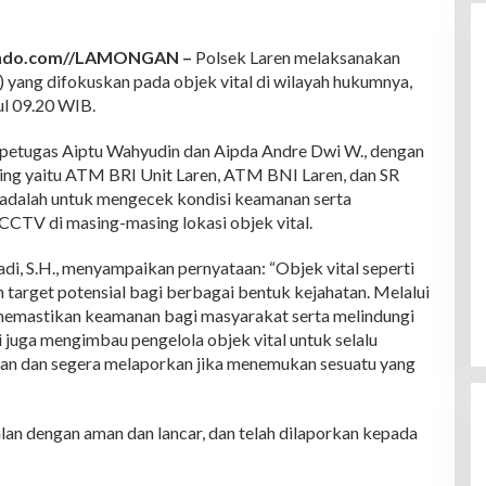
indo.com//LAMONGAN –
Polsek Laren melaksanakan
) yang difokuskan pada objek vital di wilayah hukumnya,
ul 09.20 WIB.
eh petugas Aiptu Wahyudin dan Aipda Andre Dwi W., dengan
ing yaitu ATM BRI Unit Laren, ATM BNI Laren, dan SR
ni adalah untuk mengecek kondisi keamanan serta
CCTV di masing-masing lokasi objek vital.
di, S.H., menyampaikan pernyataan: “Objek vital seperti
arget potensial bagi berbagai bentuk kejahatan. Melalui
a memastikan keamanan bagi masyarakat serta melindungi
i juga mengimbau pengelola objek vital untuk selalu
an dan segera melaporkan jika menemukan sesuatu yang
alan dengan aman dan lancar, dan telah dilaporkan kepada