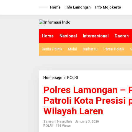
S
k
Home
Info Lamongan
Info Mojokerto
i
p
t
o
c
Home
Nasional
Internasional
Daerah
o
n
Berita Politik
Mobil
Daihatsu
Partai Politik
S
t
e
n
t
Homepage
/
POLRI
P
o
Polres Lamongan – 
l
r
Patroli Kota Presisi 
e
s
Wilayah Laren
L
a
m
Zamroni Nasrullah
January 3, 2026
o
POLRI
194 Views
n