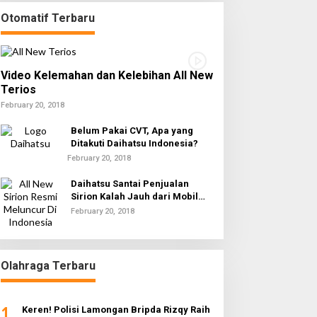
Otomatif Terbaru
Video Kelemahan dan Kelebihan All New
Terios
February 20, 2018
Belum Pakai CVT, Apa yang
Ditakuti Daihatsu Indonesia?
February 20, 2018
Daihatsu Santai Penjualan
Sirion Kalah Jauh dari Mobil
LCGC
February 20, 2018
Olahraga Terbaru
1
Keren! Polisi Lamongan Bripda Rizqy Raih