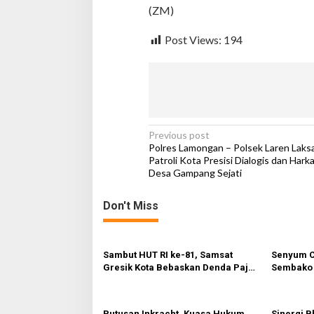
(ZM)
P
a
t
Post Views:
194
r
o
l
i
K
o
t
P
Previous post
a
Polres Lamongan – Polsek Laren Laks
P
o
Patroli Kota Presisi Dialogis dan Hark
r
Desa Gampang Sejati
s
e
s
t
i
Don't Miss
n
s
i
a
p
a
v
Sambut HUT RI ke-81, Samsat
Senyum C
d
Gresik Kota Bebaskan Denda Pajak
Sembako 
i
a
dan Progresif
Warga Gr
B
g
e
b
Putusan Inkracht, Kuasa Hukum
Sinergi B