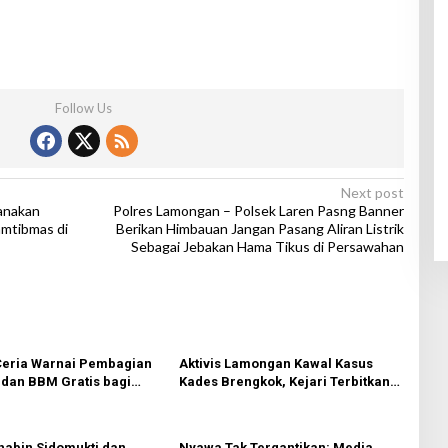
Follow Us
Next post
anakan
Polres Lamongan – Polsek Laren Pasng Banner
amtibmas di
Berikan Himbauan Jangan Pasang Aliran Listrik
Sebagai Jebakan Hama Tikus di Persawahan
eria Warnai Pembagian
Aktivis Lamongan Kawal Kasus
dan BBM Gratis bagi
Kades Brengkok, Kejari Terbitkan
esik
Tanda Terima Resmi
habin Sidomukti dan
Nyawa Tak Tergantikan: Media