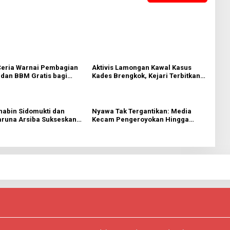
eria Warnai Pembagian
Aktivis Lamongan Kawal Kasus
dan BBM Gratis bagi
Kades Brengkok, Kejari Terbitkan
esik
Tanda Terima Resmi
habin Sidomukti dan
Nyawa Tak Tergantikan: Media
aruna Arsiba Sukseskan
Kecam Pengeroyokan Hingga
 RI
Tewas di Tabanan, Ayam Tak
Sebanding dengan Jiwa