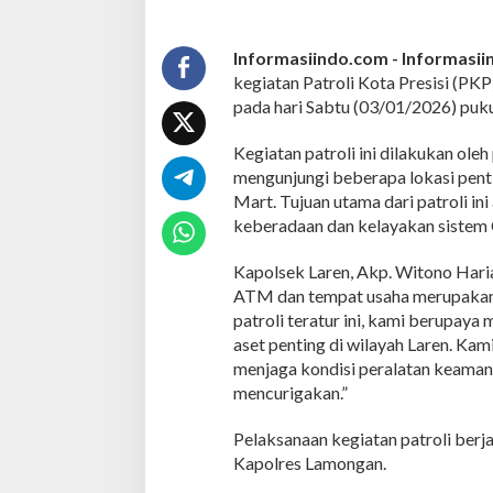
g
a
n
Informasiindo.com -
Informasi
-
kegiatan Patroli Kota Presisi (PKP
P
pada hari Sabtu (03/01/2026) puk
o
l
Kegiatan patroli ini dilakukan ol
s
e
mengunjungi beberapa lokasi pent
k
Mart. Tujuan utama dari patroli i
L
keberadaan dan kelayakan sistem 
a
r
Kapolsek Laren, Akp. Witono Haria
e
n
ATM dan tempat usaha merupakan t
L
patroli teratur ini, kami berupay
a
aset penting di wilayah Laren. Kam
k
menjaga kondisi peralatan keaman
s
mencurigakan.”
a
n
a
Pelaksanaan kegiatan patroli berj
k
Kapolres Lamongan.
a
n