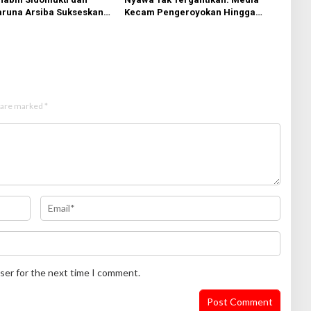
aruna Arsiba Sukseskan
Kecam Pengeroyokan Hingga
 RI
Tewas di Tabanan, Ayam Tak
Sebanding dengan Jiwa
s are marked
*
ser for the next time I comment.