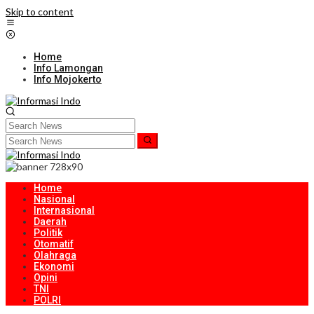
Skip to content
Home
Info Lamongan
Info Mojokerto
Home
Nasional
Internasional
Daerah
Politik
Otomatif
Olahraga
Ekonomi
Opini
TNI
POLRI