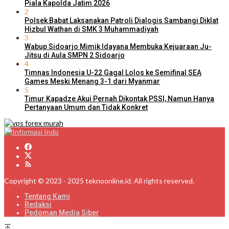
Piala Kapolda Jatim 2026
2
Polsek Babat Laksanakan Patroli Dialogis Sambangi Diklat
Hizbul Wathan di SMK 3 Muhammadiyah
3
Wabup Sidoarjo Mimik Idayana Membuka Kejuaraan Ju-
Jitsu di Aula SMPN 2 Sidoarjo
4
Timnas Indonesia U-22 Gagal Lolos ke Semifinal SEA
Games Meski Menang 3-1 dari Myanmar
5
Timur Kapadze Akui Pernah Dikontak PSSI, Namun Hanya
Pertanyaan Umum dan Tidak Konkret
Copyright © 2023 - 2025 teknoonline.id. All rights reserved.
Tentang Kami
Redaksi
Pedoman Media Siber