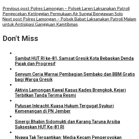
Previous post
Polres Lamongan – Polsek Laren Laksanakan Patroli
Pengecekan Ketinggian Permukaan Air Sungai Bengawan Solo
Next post
Polres Lamongan – Polsek Babat Laksanakan Patroli Malam
untuk Antisipasi Gangguan Kamtibmas
Don't Miss
Sambut HUT RI ke-81, Samsat Gresik Kota Bebaskan Denda
Pajak dan Progresif
Senyum Ceria Warnai Pembagian Sembako dan BBM Gratis
bagi Warga Gresik
Aktivis Lamongan Kawal Kasus Kades Brengkok, Kejari
Terbitkan Tanda Terima Resmi
Putusan Inkracht, Kuasa Hukum Tergugat Syukuri
Kemenangan di PN Jember
Sinergi Bhabin Sidomukti dan Karang Taruna Arsiba
Sukseskan HUT Ke-81 RI
Nyawa Tak Tergantikan: Media Kecam Pengeroyokan