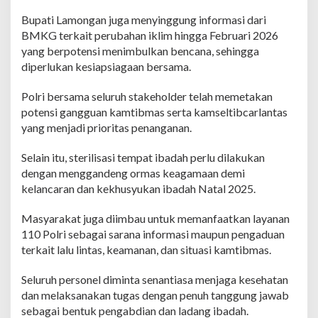
a
n
Bupati Lamongan juga menyinggung informasi dari
T
BMKG terkait perubahan iklim hingga Februari 2026
a
yang berpotensi menimbulkan bencana, sehingga
h
diperlukan kesiapsiagaan bersama.
u
n
B
Polri bersama seluruh stakeholder telah memetakan
a
potensi gangguan kamtibmas serta kamseltibcarlantas
r
yang menjadi prioritas penanganan.
u
2
Selain itu, sterilisasi tempat ibadah perlu dilakukan
0
2
dengan menggandeng ormas keagamaan demi
6
kelancaran dan kekhusyukan ibadah Natal 2025.
Masyarakat juga diimbau untuk memanfaatkan layanan
110 Polri sebagai sarana informasi maupun pengaduan
terkait lalu lintas, keamanan, dan situasi kamtibmas.
Seluruh personel diminta senantiasa menjaga kesehatan
dan melaksanakan tugas dengan penuh tanggung jawab
sebagai bentuk pengabdian dan ladang ibadah.