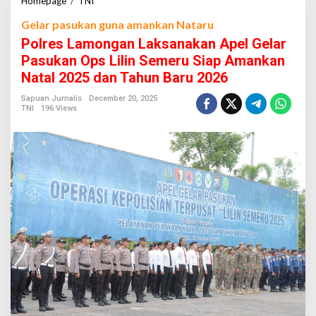
Homepage
/
TNI
P
o
Gelar pasukan guna amankan Nataru
l
r
Polres Lamongan Laksanakan Apel Gelar
e
Pasukan Ops Lilin Semeru Siap Amankan
s
Natal 2025 dan Tahun Baru 2026
L
a
Sapuan Jurnalis
December 20, 2025
m
TNI
196 Views
o
n
g
a
n
L
a
k
s
a
n
a
k
a
n
A