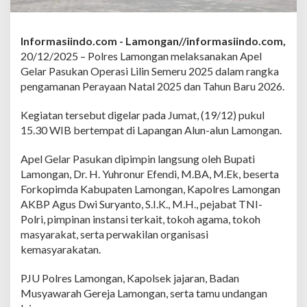
p
e
l
G
Informasiindo.com -
Lamongan//informasiindo.com,
e
20/12/2025 – Polres Lamongan melaksanakan Apel
l
Gelar Pasukan Operasi Lilin Semeru 2025 dalam rangka
a
pengamanan Perayaan Natal 2025 dan Tahun Baru 2026.
r
P
a
Kegiatan tersebut digelar pada Jumat, (19/12) pukul
s
15.30 WIB bertempat di Lapangan Alun-alun Lamongan.
u
k
Apel Gelar Pasukan dipimpin langsung oleh Bupati
a
Lamongan, Dr. H. Yuhronur Efendi, M.BA, M.Ek, beserta
n
O
Forkopimda Kabupaten Lamongan, Kapolres Lamongan
p
AKBP Agus Dwi Suryanto, S.I.K., M.H., pejabat TNI-
s
Polri, pimpinan instansi terkait, tokoh agama, tokoh
L
masyarakat, serta perwakilan organisasi
i
kemasyarakatan.
l
i
n
PJU Polres Lamongan, Kapolsek jajaran, Badan
S
Musyawarah Gereja Lamongan, serta tamu undangan
e