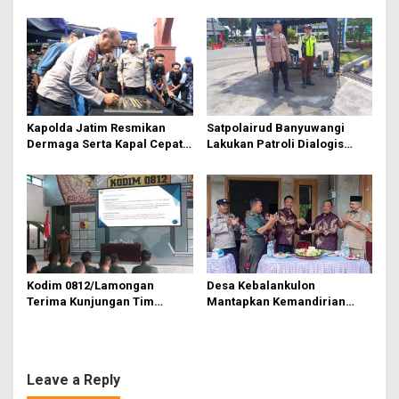
Dinas Anggota Optimalisasi
Bukit Barisan di Tapanuli
o
Penggunaan Senjata Api
Utara
n
Kapolda Jatim Resmikan
Satpolairud Banyuwangi
Dermaga Serta Kapal Cepat
Lakukan Patroli Dialogis
Satpolairud Polresta
Serta Pemantauan
Banyuwangi
Pelabuhan ASDP Ketapang
Kodim 0812/Lamongan
Desa Kebalankulon
Terima Kunjungan Tim
Mantapkan Kemandirian
Wasgiat Pembinaan
Ekonomi dengan Peluncuran
Kemampuan Aparat
Koperasi Desa Merah Putih
Komando Kewilayahan
(KDMP)
Tersebar
Leave a Reply