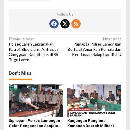
Follow Us
P
Previous post
Next post
Polsek Laren Laksanakan
Pamapta Polres Lamongan
o
Patroli Blue Light, Antisipasi
Berhasil Amankan Remaja dan
Gangguan Kamtibmas di S5
Kendaraan Balap Liar di JLU
s
Tugu Laren
t
n
Don't Miss
a
v
i
g
a
t
Sipropam Polres Lamongan
Kunjungan Panglima
Gelar Pengecekan Senjata
Komando Daerah Militer I
i