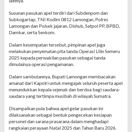
lainnya.
m
e
r
Susunan pasukan apel terdiri dari Subdenpom dan
u
Subkogartap, TNI Kodim 0812 Lamongan, Polres
S
Lamongan dan Polsek jajaran, Dishub, Satpol PP, BPBD,
i
Damkar, serta Senkom.
a
p
A
Dalam kesempatan tersebut, pimpinan apel juga
m
melakukan penyematan pita tanda Operasi Lilin Semeru
a
2025 kepada perwakilan pasukan sebagai tanda
n
dimulainya operasi pengamanan.
k
a
n
Dalam sambutannya, Bupati Lamongan membacakan
N
amanat dari Kapolri untuk mengajak seluruh peserta apel
a
menundukkan kepala sejenak dan berdoa bagi saudara-
t
saudara yang tertimpa musibah di wilayah Sumatra.
a
l
2
Disampaikan pula bahwa apel gelar pasukan ini
0
dilaksanakan sebagai bentuk pengecekan kesiapan
2
personel dan sarana prasarana dalam menghadapi
5
rangkaian perayaan Natal 2025 dan Tahun Baru 2026.
d