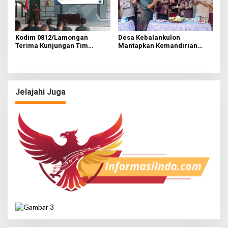
Kodim 0812/Lamongan
Desa Kebalankulon
Terima Kunjungan Tim
Mantapkan Kemandirian
Wasgiat Pembinaan
Ekonomi dengan Peluncuran
Kemampuan Aparat
Koperasi Desa Merah Putih
Komando Kewilayahan
(KDMP)
Tersebar
Jelajahi Juga