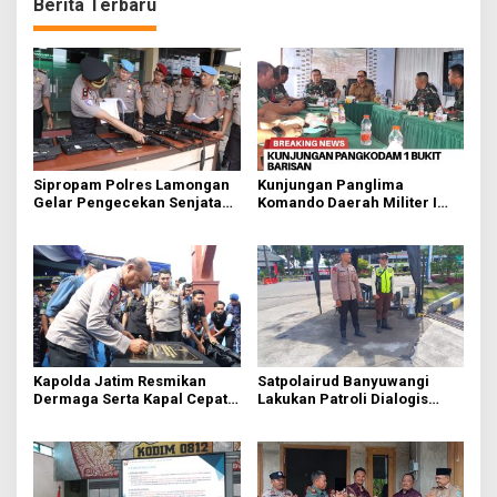
Berita Terbaru
Sipropam Polres Lamongan
Kunjungan Panglima
Gelar Pengecekan Senjata
Komando Daerah Militer I
Dinas Anggota Optimalisasi
Bukit Barisan di Tapanuli
Penggunaan Senjata Api
Utara
Kapolda Jatim Resmikan
Satpolairud Banyuwangi
Dermaga Serta Kapal Cepat
Lakukan Patroli Dialogis
Satpolairud Polresta
Serta Pemantauan
Banyuwangi
Pelabuhan ASDP Ketapang