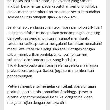
Satlantas Polresta Sidoarjo pelayanan yang ramah,
r
inklusif, berorientasi pada kebutuhan pemohon difabel
e
dinilai mampu memberikan rasa aman serta kemudahan
s
selama seluruh tahapan ujian 20/12/2025.
i
a
s
Sejak tahap persiapan ujian teori, para pemohon SIM dari
i
kalangan difabel mendapatkan pendampingan langsung
P
dari petugas pendampingan ini sangat membantu,
e
terutama ketika peserta mengalami kesulitan memahami
l
a
materi atau tata cara pengisian soal. Petugas dengan
y
sabar memberikan penjelasan tanpa mengurangi
a
substansi dan standar ujian yang berlaku.
n
Tidak hanya pada ujian teori, selama pelaksanaan ujian
a
n
praktik para petugas Satpas juga terus memberikan
d
pendampingan.
i
S
Petugas membantu menjelaskan teknik dan alur ujian
a
praktik secara lebih komunikatif, sehingga peserta
t
p
difabel dapat memahami instruksi dengan baik dan
a
menjalani ujian dengan percaya diri.
s
S