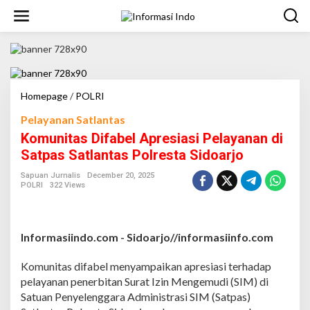
S
k
i
p
t
o
c
o
Homepage
/
POLRI
K
n
o
t
Pelayanan Satlantas
m
e
u
Komunitas Difabel Apresiasi Pelayanan di
n
n
Satpas Satlantas Polresta Sidoarjo
t
i
t
Sapuan Jurnalis
December 20, 2025
a
POLRI
322 Views
s
D
i
f
Informasiindo.com -
Sidoarjo//informasiinfo.com
a
b
Komunitas difabel menyampaikan apresiasi terhadap
e
pelayanan penerbitan Surat Izin Mengemudi (SIM) di
l
A
Satuan Penyelenggara Administrasi SIM (Satpas)
p