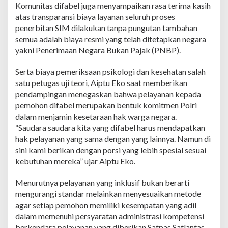
Komunitas difabel juga menyampaikan rasa terima kasih
a
atas transparansi biaya layanan seluruh proses
t
l
penerbitan SIM dilakukan tanpa pungutan tambahan
a
semua adalah biaya resmi yang telah ditetapkan negara
n
yakni Penerimaan Negara Bukan Pajak (PNBP).
t
a
Serta biaya pemeriksaan psikologi dan kesehatan salah
s
P
satu petugas uji teori, Aiptu Eko saat memberikan
o
pendampingan menegaskan bahwa pelayanan kepada
l
pemohon difabel merupakan bentuk komitmen Polri
r
dalam menjamin kesetaraan hak warga negara.
e
“Saudara saudara kita yang difabel harus mendapatkan
s
t
hak pelayanan yang sama dengan yang lainnya. Namun di
a
sini kami berikan dengan porsi yang lebih spesial sesuai
S
kebutuhan mereka” ujar Aiptu Eko.
i
d
Menurutnya pelayanan yang inklusif bukan berarti
o
a
mengurangi standar melainkan menyesuaikan metode
r
agar setiap pemohon memiliki kesempatan yang adil
j
dalam memenuhi persyaratan administrasi kompetensi
o
berkendara pelayanan yang diberikan Satpas Satlantas