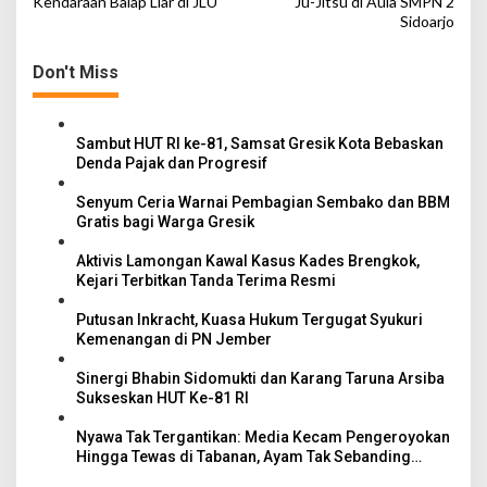
Kendaraan Balap Liar di JLU
Ju-Jitsu di Aula SMPN 2
s
Sidoarjo
t
n
Don't Miss
a
v
Sambut HUT RI ke-81, Samsat Gresik Kota Bebaskan
i
Denda Pajak dan Progresif
g
Senyum Ceria Warnai Pembagian Sembako dan BBM
a
Gratis bagi Warga Gresik
t
Aktivis Lamongan Kawal Kasus Kades Brengkok,
i
Kejari Terbitkan Tanda Terima Resmi
o
Putusan Inkracht, Kuasa Hukum Tergugat Syukuri
n
Kemenangan di PN Jember
Sinergi Bhabin Sidomukti dan Karang Taruna Arsiba
Sukseskan HUT Ke-81 RI
Nyawa Tak Tergantikan: Media Kecam Pengeroyokan
Hingga Tewas di Tabanan, Ayam Tak Sebanding
dengan Jiwa