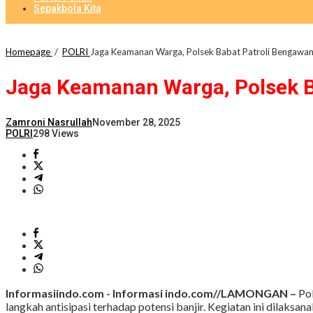
Sepakbola Kita
Homepage
/
POLRI
Jaga Keamanan Warga, Polsek Babat Patroli Bengawan S
Jaga Keamanan Warga, Polsek Ba
Zamroni Nasrullah
November 28, 2025
POLRI
298 Views
Informasiindo.com -
Informasi indo.com//LAMONGAN –
Pol
langkah antisipasi terhadap potensi banjir. Kegiatan ini dilak