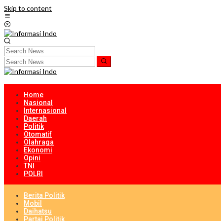
Skip to content
Home
Nasional
Internasional
Daerah
Politik
Otomatif
Olahraga
Ekonomi
Opini
TNI
POLRI
Berita Politik
Mobil
Daihatsu
Partai Politik