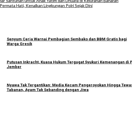
lar Santunan untuk Anak Yatim dan Dhuafa di Kelurahan Banaran
ermata Hati, Kenalkan Lingkungan Polri Sejak Dini
Senyum Ceria Warnai Pembagian Sembako dan BBM Gratis bagi
Warga Gresik
Putusan Inkracht, Kuasa Hukum Tergugat Syukuri Kemenangan di 
Jember
Nyawa Tak Tergantikan: Media Kecam Pengeroyokan Hingga Tewas
Tabanan, Ayam Tak Sebanding dengan Jiwa