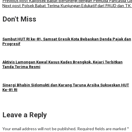
Previous post
Kapolsek Babat Bersinergi dengan Pemuda Pancasila Ge
Next post
Polsek Babat Terima Kunjungan Edukatif dari PAUD dan TK P
Don't Miss
Sambut HUT RI ke-81, Samsat Gresik Kota Bebaskan Denda Pajak dan
Progresif
Aktivis Lamongan Kawal Kasus Kades Brengkok, Kejari Terbitkan
Tanda Terima Resmi
Sinergi Bhabin Sidomukti dan Karang Taruna Arsiba Sukseskan HUT
Ke-81 RI
Leave a Reply
Your email address will not be published.
Required fields are marked
*