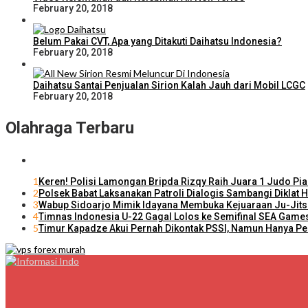
February 20, 2018
Belum Pakai CVT, Apa yang Ditakuti Daihatsu Indonesia?
February 20, 2018
Daihatsu Santai Penjualan Sirion Kalah Jauh dari Mobil LCGC
February 20, 2018
Olahraga Terbaru
1
Keren! Polisi Lamongan Bripda Rizqy Raih Juara 1 Judo Pi
2
Polsek Babat Laksanakan Patroli Dialogis Sambangi Diklat
3
Wabup Sidoarjo Mimik Idayana Membuka Kejuaraan Ju-Jitsu
4
Timnas Indonesia U-22 Gagal Lolos ke Semifinal SEA Gam
5
Timur Kapadze Akui Pernah Dikontak PSSI, Namun Hanya P