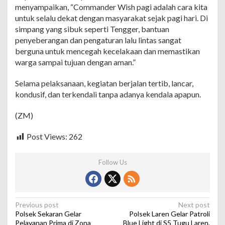
i
menyampaikan, “Commander Wish pagi adalah cara kita
g
untuk selalu dekat dengan masyarakat sejak pagi hari. Di
a
simpang yang sibuk seperti Tengger, bantuan
T
e
penyeberangan dan pengaturan lalu lintas sangat
n
berguna untuk mencegah kecelakaan dan memastikan
g
warga sampai tujuan dengan aman.”
g
e
Selama pelaksanaan, kegiatan berjalan tertib, lancar,
r
,
kondusif, dan terkendali tanpa adanya kendala apapun.
A
t
(ZM)
u
r
Post Views:
262
L
a
l
Follow Us
u
L
i
n
t
P
Previous post
Next post
a
Polsek Sekaran Gelar
Polsek Laren Gelar Patroli
o
s
Pelayanan Prima di Zona
Blue Light di S5 Tugu Laren,