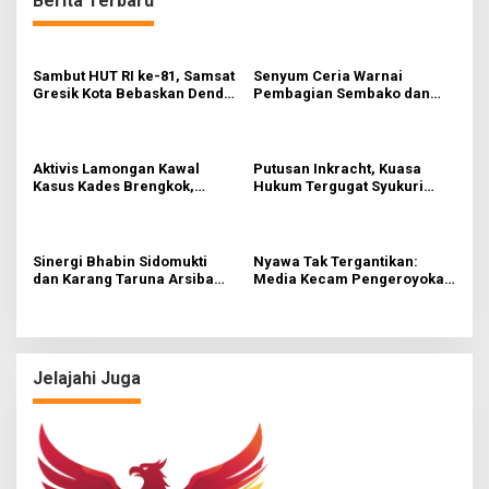
Berita Terbaru
Sambut HUT RI ke-81, Samsat
Senyum Ceria Warnai
Gresik Kota Bebaskan Denda
Pembagian Sembako dan
Pajak dan Progresif
BBM Gratis bagi Warga
Gresik
Aktivis Lamongan Kawal
Putusan Inkracht, Kuasa
Kasus Kades Brengkok,
Hukum Tergugat Syukuri
Kejari Terbitkan Tanda
Kemenangan di PN Jember
Terima Resmi
Sinergi Bhabin Sidomukti
Nyawa Tak Tergantikan:
dan Karang Taruna Arsiba
Media Kecam Pengeroyokan
Sukseskan HUT Ke-81 RI
Hingga Tewas di Tabanan,
Ayam Tak Sebanding dengan
Jiwa
Jelajahi Juga