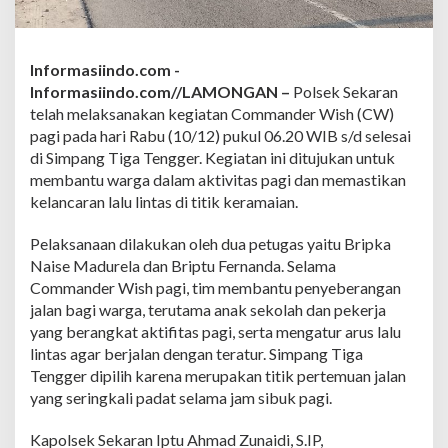
k
a
r
a
Informasiindo.com -
n
Informasiindo.com//LAMONGAN –
Polsek Sekaran
T
e
telah melaksanakan kegiatan Commander Wish (CW)
m
pagi pada hari Rabu (10/12) pukul 06.20 WIB s/d selesai
a
di Simpang Tiga Tengger. Kegiatan ini ditujukan untuk
n
membantu warga dalam aktivitas pagi dan memastikan
W
kelancaran lalu lintas di titik keramaian.
a
r
g
Pelaksanaan dilakukan oleh dua petugas yaitu Bripka
a
Naise Madurela dan Briptu Fernanda. Selama
d
Commander Wish pagi, tim membantu penyeberangan
i
jalan bagi warga, terutama anak sekolah dan pekerja
S
i
yang berangkat aktifitas pagi, serta mengatur arus lalu
m
lintas agar berjalan dengan teratur. Simpang Tiga
p
Tengger dipilih karena merupakan titik pertemuan jalan
a
yang seringkali padat selama jam sibuk pagi.
n
g
T
Kapolsek Sekaran Iptu Ahmad Zunaidi, S.IP,