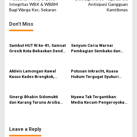
J
Integritas WBK & WBBM
Antisipasi Gangguan
s
a
Bagi Warga Kec. Sekaran
Kamtibmas
t
m
S
n
Don't Miss
i
b
a
u
v
k
Sambut HUT RI ke-81, Samsat
Senyum Ceria Warnai
i
Gresik Kota Bebaskan Denda
Pembagian Sembako dan
g
Pajak dan Progresif
BBM Gratis bagi Warga
Gresik
a
Aktivis Lamongan Kawal
Putusan Inkracht, Kuasa
t
Kasus Kades Brengkok,
Hukum Tergugat Syukuri
i
Kejari Terbitkan Tanda
Kemenangan di PN Jember
Terima Resmi
o
Sinergi Bhabin Sidomukti
Nyawa Tak Tergantikan:
n
dan Karang Taruna Arsiba
Media Kecam Pengeroyokan
Sukseskan HUT Ke-81 RI
Hingga Tewas di Tabanan,
Ayam Tak Sebanding dengan
Jiwa
Leave a Reply