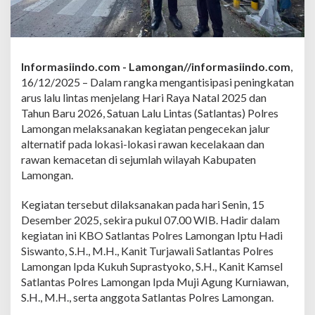
r
u
2
0
2
Informasiindo.com -
Lamongan//informasiindo.com
,
6
S
16/12/2025 – Dalam rangka mengantisipasi peningkatan
a
arus lalu lintas menjelang Hari Raya Natal 2025 dan
t
Tahun Baru 2026, Satuan Lalu Lintas (Satlantas) Polres
l
Lamongan melaksanakan kegiatan pengecekan jalur
a
n
alternatif pada lokasi-lokasi rawan kecelakaan dan
t
rawan kemacetan di sejumlah wilayah Kabupaten
a
Lamongan.
s
P
Kegiatan tersebut dilaksanakan pada hari Senin, 15
o
l
Desember 2025, sekira pukul 07.00 WIB. Hadir dalam
r
kegiatan ini KBO Satlantas Polres Lamongan Iptu Hadi
e
Siswanto, S.H., M.H., Kanit Turjawali Satlantas Polres
s
Lamongan Ipda Kukuh Suprastyoko, S.H., Kanit Kamsel
L
Satlantas Polres Lamongan Ipda Muji Agung Kurniawan,
a
m
S.H., M.H., serta anggota Satlantas Polres Lamongan.
o