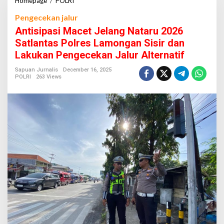
Homepage
/
POLRI
A
n
Pengecekan jalur
t
i
Antisipasi Macet Jelang Nataru 2026
s
Satlantas Polres Lamongan Sisir dan
i
Lakukan Pengecekan Jalur Alternatif
p
a
Sapuan Jurnalis
December 16, 2025
s
POLRI
263 Views
i
M
a
c
e
t
J
e
l
a
n
g
N
a
t
a