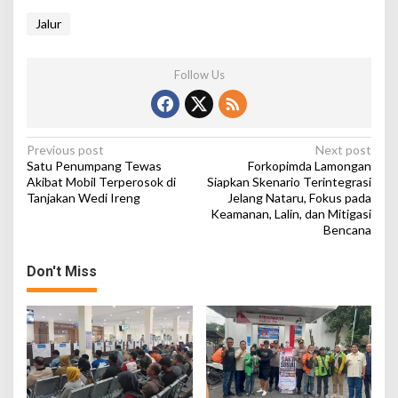
Jalur
Follow Us
P
Previous post
Next post
Satu Penumpang Tewas
Forkopimda Lamongan
o
Akibat Mobil Terperosok di
Siapkan Skenario Terintegrasi
Tanjakan Wedi Ireng
Jelang Nataru, Fokus pada
s
Keamanan, Lalin, dan Mitigasi
t
Bencana
n
Don't Miss
a
v
i
g
a