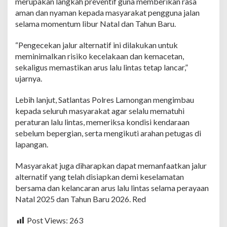
merupakan langkah preventif guna memberikan rasa
e
aman dan nyaman kepada masyarakat pengguna jalan
k
a
selama momentum libur Natal dan Tahun Baru.
n
J
“Pengecekan jalur alternatif ini dilakukan untuk
a
meminimalkan risiko kecelakaan dan kemacetan,
l
sekaligus memastikan arus lalu lintas tetap lancar,”
u
r
ujarnya.
A
l
Lebih lanjut, Satlantas Polres Lamongan mengimbau
t
kepada seluruh masyarakat agar selalu mematuhi
e
peraturan lalu lintas, memeriksa kondisi kendaraan
r
n
sebelum bepergian, serta mengikuti arahan petugas di
a
lapangan.
t
i
Masyarakat juga diharapkan dapat memanfaatkan jalur
f
alternatif yang telah disiapkan demi keselamatan
bersama dan kelancaran arus lalu lintas selama perayaan
Natal 2025 dan Tahun Baru 2026. Red
Post Views:
263