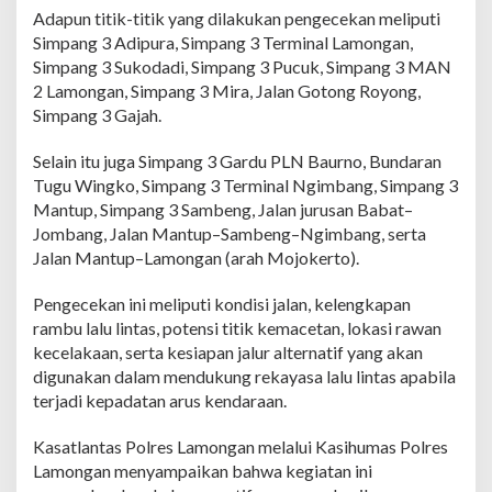
n
Adapun titik-titik yang dilakukan pengecekan meliputi
g
Simpang 3 Adipura, Simpang 3 Terminal Lamongan,
a
Simpang 3 Sukodadi, Simpang 3 Pucuk, Simpang 3 MAN
n
S
2 Lamongan, Simpang 3 Mira, Jalan Gotong Royong,
i
Simpang 3 Gajah.
s
i
Selain itu juga Simpang 3 Gardu PLN Baurno, Bundaran
r
Tugu Wingko, Simpang 3 Terminal Ngimbang, Simpang 3
d
a
Mantup, Simpang 3 Sambeng, Jalan jurusan Babat–
n
Jombang, Jalan Mantup–Sambeng–Ngimbang, serta
L
Jalan Mantup–Lamongan (arah Mojokerto).
a
k
Pengecekan ini meliputi kondisi jalan, kelengkapan
u
k
rambu lalu lintas, potensi titik kemacetan, lokasi rawan
a
kecelakaan, serta kesiapan jalur alternatif yang akan
n
digunakan dalam mendukung rekayasa lalu lintas apabila
P
terjadi kepadatan arus kendaraan.
e
n
g
Kasatlantas Polres Lamongan melalui Kasihumas Polres
e
Lamongan menyampaikan bahwa kegiatan ini
c