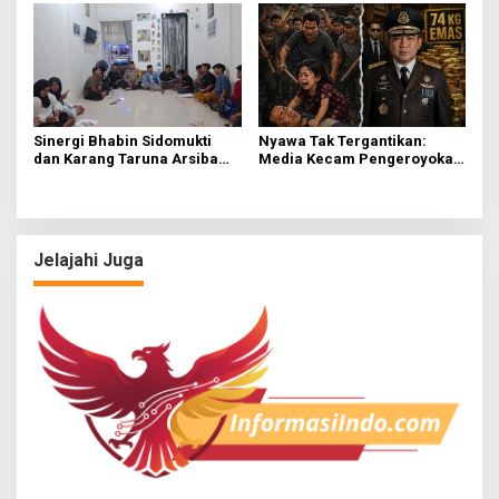
Sinergi Bhabin Sidomukti
Nyawa Tak Tergantikan:
dan Karang Taruna Arsiba
Media Kecam Pengeroyokan
Sukseskan HUT Ke-81 RI
Hingga Tewas di Tabanan,
Ayam Tak Sebanding dengan
Jiwa
Jelajahi Juga