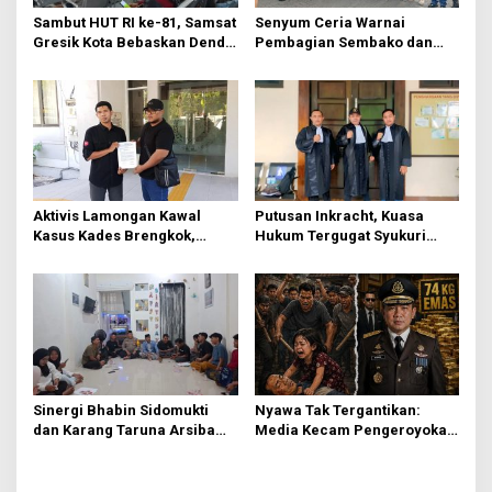
t
Sambut HUT RI ke-81, Samsat
Senyum Ceria Warnai
i
Gresik Kota Bebaskan Denda
Pembagian Sembako dan
o
Pajak dan Progresif
BBM Gratis bagi Warga
Gresik
n
Aktivis Lamongan Kawal
Putusan Inkracht, Kuasa
Kasus Kades Brengkok,
Hukum Tergugat Syukuri
Kejari Terbitkan Tanda
Kemenangan di PN Jember
Terima Resmi
Sinergi Bhabin Sidomukti
Nyawa Tak Tergantikan:
dan Karang Taruna Arsiba
Media Kecam Pengeroyokan
Sukseskan HUT Ke-81 RI
Hingga Tewas di Tabanan,
Ayam Tak Sebanding dengan
Jiwa