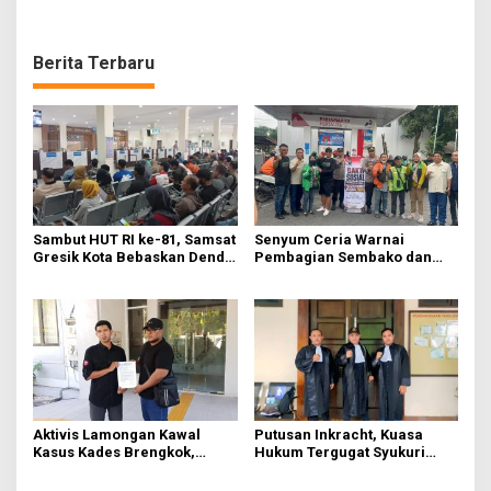
Berita Terbaru
Sambut HUT RI ke-81, Samsat
Senyum Ceria Warnai
Gresik Kota Bebaskan Denda
Pembagian Sembako dan
Pajak dan Progresif
BBM Gratis bagi Warga
Gresik
Aktivis Lamongan Kawal
Putusan Inkracht, Kuasa
Kasus Kades Brengkok,
Hukum Tergugat Syukuri
Kejari Terbitkan Tanda
Kemenangan di PN Jember
Terima Resmi