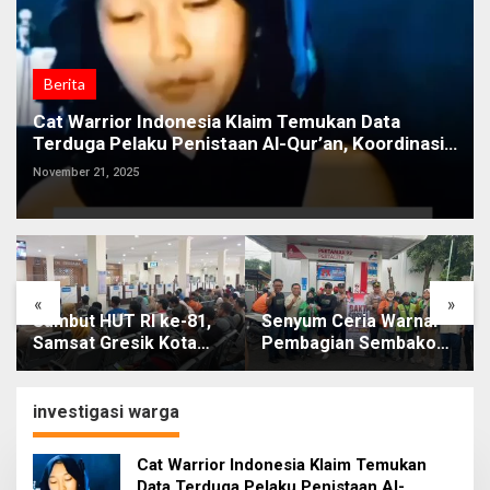
Berita
Cat Warrior Indonesia Klaim Temukan Data
Terduga Pelaku Penistaan Al-Qur’an, Koordinasi
dengan Pihak Berwajib
November 21, 2025
«
»
Sambut HUT RI ke-81,
Senyum Ceria Warnai
Samsat Gresik Kota
Pembagian Sembako
Bebaskan Denda Pajak
dan BBM Gratis bagi
dan Progresif
Warga Gresik
investigasi warga
Cat Warrior Indonesia Klaim Temukan
Data Terduga Pelaku Penistaan Al-