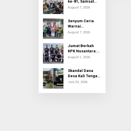
ke-81, Samsat
Gresik Kota
August 7, 2026
Bebaskan Denda
Pajak dan
Senyum Ceria
Progresif
Warnai
Pembagian
August 7, 2026
Sembako dan
BBM Gratis bagi
Jumat Berkah
Warga Gresik
KPK Nusantara:
Keadilan Sosial
August 1, 2026
Dimulai dari
Distribusi Empati
Skandal Dana
Desa Kali Tengah:
Rp75 Juta Hanya
July 30, 2026
untuk Tambahan
Relief dan Sayap
Gapura, Kades
Akui Tak Tahu
Detail