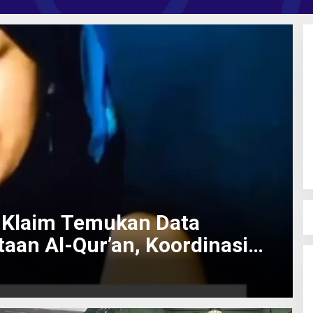
a Klaim Temukan Data
aan Al-Qur’an, Koordinasi
b