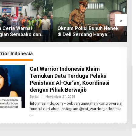
»
 Ceria Warnai
Oknum Polisi Bunuh Nenek
A
ian Sembako dan
di Deli Serdang Hanya
K
atis bagi Warga
Karena Ini….
K
T
rior Indonesia
Cat Warrior Indonesia Klaim
Temukan Data Terduga Pelaku
Penistaan Al-Qur’an, Koordinasi
dengan Pihak Berwajib
Berita
|
November 21, 2025
B
Y
Informasiindo.com – Sebuah unggahan kontroversial
I
muncul dari akun Instagram @cat_warrior_indonesia
N
D
O
N
E
S
I