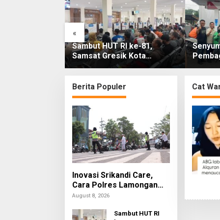
«
andi Care, Cara
Sambut HUT RI ke-81,
Senyum
ngan Dekatkan
Samsat Gresik Kota
Pembag
arakat
Bebaskan Denda Pajak dan
BBM Gr
Progresif
Gresik
Berita Populer
Cat War
Inovasi Srikandi Care,
Cara Polres Lamongan
Dekatkan Diri ke
August 8, 2026
Masyarakat
Sambut HUT RI