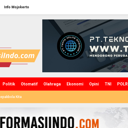
Info Mojokerto
Politik
Otomatif
Olahraga
Ekonomi
Opini
TNI
POLR
epakbola Kita