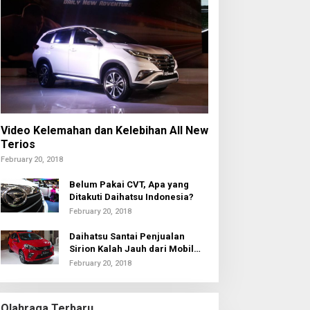
ktivis Lamongan Kawal
Inovasi Srikandi Care, Cara
asus Kades Brengkok,
Polres Lamongan Dekatkan
ejari Terbitkan Tanda
Diri ke Masyarakat
erima Resmi
Video Kelemahan dan Kelebihan All New
Terios
February 20, 2018
Belum Pakai CVT, Apa yang
Ditakuti Daihatsu Indonesia?
February 20, 2018
Daihatsu Santai Penjualan
Sirion Kalah Jauh dari Mobil
LCGC
February 20, 2018
Olahraga Terbaru